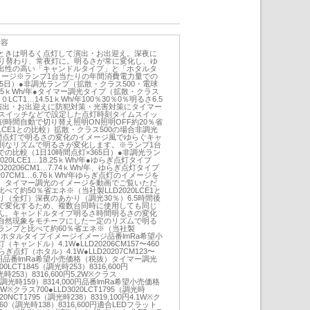
内容
ときは明るく点灯して演出・お出迎え。深夜に
切り替わり、常夜灯に。明るさが常に変化し、ゆ
出性の高い「キャンドルタイプ」と「ホタルタ
メージ※ランプ1台当たりの年間消費電力量での
65日）●非調光ランプ（拡散・クラス500・電球
18.25ｋWh/年●タイマー調光タイプ（拡散・クラス
LCT1…14.51ｋWh/年100％30％0％明るさ6.5
灯演出・お出迎えに防犯対策・光害対策にタイマー
ムスイッチなどで設定した点灯時刻タイムスイッ
時間自動で切り替え照明ON照明OFF約20％省
0LCE1との比較）拡散・クラス500の場合非調光
時間点灯で明るさの変化のイメージ風でゆらぐキャ
則なリズムで明るさが変化します。※ランプ1台
の比較（1日10時間点灯×365日）●非調光ラン
20LCE1…18.25ｋWh/年●ゆらぎ点灯タイプ
0206CM1…7.74ｋWh/年、ゆらぎ点灯タイプ
07CM1…6.76ｋWh/年ゆらぎ点灯のイメージを
。タイマー調光のイメージを動画でご覧いただ
て約50％省エネ※（当社製LLD2020LCE1と
（全灯）深夜のあかり（調光30％）6.5時間後
で変化するため、複数台同時に使用しても同じ
ん。キャンドルタイプ明るさ時間明るさの変化
自然現象をモチーフにした一定のリズムで明る
ランプと比べて約60％省エネ※（当社製
比較）ホタルタイプイメージイメージ品番lmRa希望小
ャンドル）4.1W●LLD20206CM157〜460
らぎ点灯（ホタル）4.1W●LLD20207CM123〜
600円品番lmRa希望小売価格（税抜）タイマー調光
00LCT1845（調光時253）8316,600円
光時253）8316,600円5.2W※クラス
31（調光時159）8314,000円品番lmRa希望小売価格
※クラス700●LLD3020LCT1795（調光時
3020NCT1795（調光時238）8319,100円4.1W※ク
1460（調光時138）8316,600円適合LEDフラット