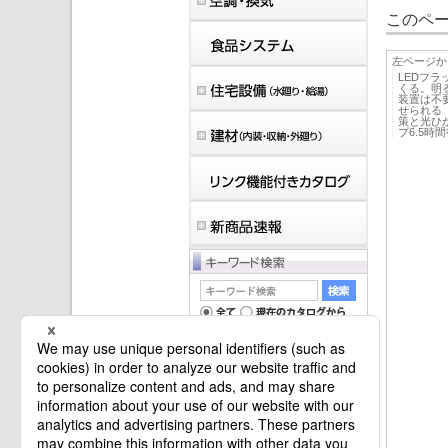
このペー
左ページか
LEDフ
くる。明
装置は不
せられる
策と光ひ
プ6.5時間
マイバインダーは空です。