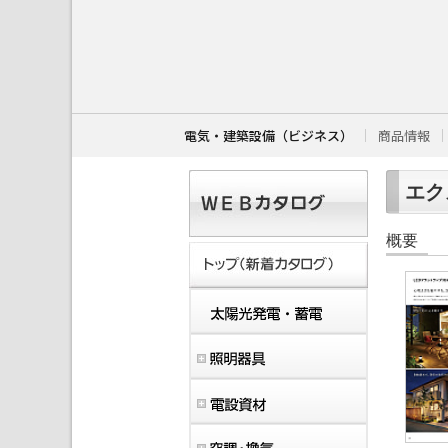
こ
こ
か
ら
本
文
で
す
電気・建築設備（ビジネス）
商品情報
。
エクス
概要