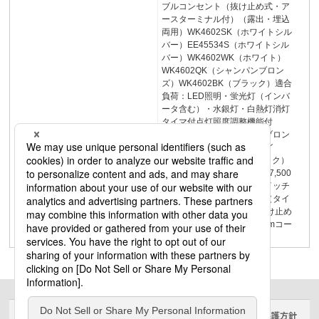
ブルコンセント（抜け止め式・ア
ースターミナル付）（露出・埋込
両用）WK4602SK（ホワイトシル
バー）EE45534S（ホワイトシル
バー）WK4602WK（ホワイト）
WK4602QK（シャンパンブロン
ズ）WK4602BK（ブラック）適合
負荷：LED照明・蛍光灯（インバ
ータ含む）・水銀灯・白熱灯消灯
タイマ付点灯照度調整機能付
※EE45534Q（シャンパンブロン
ズ）、 EE45534W（ホワイ
ト）、 EE45534B（ブラック）
もあります。希望小売価格17,500
円(税抜)スマート電子EEスイッチ
付フル接地防水コンセント（タイ
マ連動コンセント3A）（抜け止め
式・アースターミナル・0.5mコー
ド付）AC100V3A
サイトのご利用にあたって
クッキーポリシー
個人情報保護方針