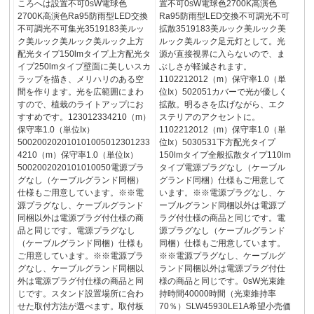
ころへは設置不可0sW電球色
置不可0sW電球色2700K高演色
2700K高演色Ra95防雨型LED交換
Ra95防雨型LED交換不可調光不可
不可調光不可集光3519183美ルッ
拡散3519183美ルック美ルック美
ク美ルック美ルック美ルック上方
ルック美ルック足元灯として。光
配光タイプ150lmタイプ上方配光タ
源が直接視界に入らないので、ま
イプ250lmタイプ壁面に美しいスカ
ぶしさが軽減されます。
ラップを描き、メリハリのある空
1102212012（m）保守率1.0（単
間を作ります。光を広範囲にまわ
位Ix）502051カバーで光が優しく
すので、植栽のライトアップにお
拡散。明るさを広げながら、エク
すすめです。123012334210（m）
ステリアのアクセントに。
保守率1.0（単位Ix）
1102212012（m）保守率1.0（単
500200202010101005012301233
位Ix）5030531下方配光タイプ
4210（m）保守率1.0（単位Ix）
150lmタイプ全般拡散タイプ110lm
5002002020101010050電源プラ
タイプ電源プラグなし（ケーブル
グなし（ケーブルグランド同梱）
グランド同梱）仕様もご用意して
仕様もご用意しています。※※電
います。※※電源プラグなし、ケ
源プラグなし、ケーブルグランド
ーブルグランド同梱以外は電源プ
同梱以外は電源プラグ付仕様の商
ラグ付仕様の商品と同じです。電
品と同じです。電源プラグなし
源プラグなし（ケーブルグランド
（ケーブルグランド同梱）仕様も
同梱）仕様もご用意しています。
ご用意しています。※※電源プラ
※※電源プラグなし、ケーブルグ
グなし、ケーブルグランド同梱以
ランド同梱以外は電源プラグ付仕
外は電源プラグ付仕様の商品と同
様の商品と同じです。0sW光束維
じです。スタンド設置場所に合わ
持時間40000時間（光束維持率
せた取付方法が選べます。取付板
70％）SLW45930LE1A希望小売価