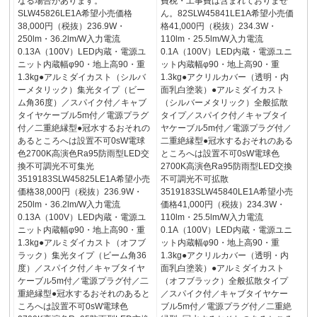
なる場合があります。
費税・工事費は含まれておりませ
SLW45826LE1A希望小売価格
ん。82SLW45841LE1A希望小売価
38,000円（税抜）236.9W・
格41,000円（税抜）234.3W・
250lm・36.2lm/W入力電流
110lm・25.5lm/W入力電流
0.13A（100V）LED内蔵・電源ユ
0.1A（100V）LED内蔵・電源ユニ
ニット内蔵幅φ90・地上高90・重
ット内蔵幅φ90・地上高90・重
1.3kg●アルミダイカスト（シルバ
1.3kg●アクリルカバー（透明・内
ーメタリック）集光タイプ（ビー
面乳白塗装）●アルミダイカスト
ム角36度）／スパイク付／キャブ
（シルバーメタリック）全般拡散
タイヤケーブル5m付／電源プラグ
タイプ／スパイク付／キャブタイ
付／二重絶縁型●冠水するおそれの
ヤケーブル5m付／電源プラグ付／
あるところへは設置不可0sW電球
二重絶縁型●冠水するおそれのある
色2700K高演色Ra95防雨型LED交
ところへは設置不可0sW電球色
換不可調光不可集光
2700K高演色Ra95防雨型LED交換
3519183SLW45825LE1A希望小売
不可調光不可拡散
価格38,000円（税抜）236.9W・
3519183SLW45840LE1A希望小売
250lm・36.2lm/W入力電流
価格41,000円（税抜）234.3W・
0.13A（100V）LED内蔵・電源ユ
110lm・25.5lm/W入力電流
ニット内蔵幅φ90・地上高90・重
0.1A（100V）LED内蔵・電源ユニ
1.3kg●アルミダイカスト（オフブ
ット内蔵幅φ90・地上高90・重
ラック）集光タイプ（ビーム角36
1.3kg●アクリルカバー（透明・内
度）／スパイク付／キャブタイヤ
面乳白塗装）●アルミダイカスト
ケーブル5m付／電源プラグ付／二
（オフブラック）全般拡散タイプ
重絶縁型●冠水するおそれのあると
／スパイク付／キャブタイヤケー
ころへは設置不可0sW電球色
ブル5m付／電源プラグ付／二重絶