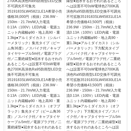
2700K高演色Ra95防雨型LED交換
縁型●冠水するおそれのあるところ
不可調光不可集光
へは設置不可0sW電球色2700K高
3519183SLW45821LE1A希望小売
演色Ra95防雨型LED交換不可調光
価格38,000円（税抜）236.9W・
不可拡散3519183SLW45831LE1A
150lm・21.7lm/W入力電流
希望小売価格43,500円（税抜）
0.13A（100V）LED内蔵・電源ユ
236.9W・150lm・21.7lm/W入力電
ニット内蔵幅φ90・地上高90・重
流0.13A（100V）LED内蔵・電源
1.3kg●アルミダイカスト（シルバ
ユニット内蔵幅φ90・地上高90・
ーメタリック）集光タイプ（ビー
重1.3kg●アルミダイカスト（シル
ム角36度）／スパイク付／キャブ
バーメタリック）下方配光タイプ
タイヤケーブル5m付／電源プラグ
／スパイク付／キャブタイヤケー
付／二重絶縁型●冠水するおそれの
ブル5m付／電源プラグ付／二重絶
あるところへは設置不可0sW電球
縁型●冠水するおそれのあるところ
色2700K高演色Ra95防雨型LED交
へは設置不可0sW電球色2700K高
換不可調光不可集光
演色Ra95防雨型LED交換不可調光
3519183SLW45820LE1A希望小売
不可拡散3519183SLW45830LE1A
価格38,000円（税抜）236.9W・
希望小売価格43,500円（税抜）
150lm・21.7lm/W入力電流
236.9W・150lm・21.7lm/W入力電
0.13A（100V）LED内蔵・電源ユ
流0.13A（100V）LED内蔵・電源
ニット内蔵幅φ90・地上高90・重
ユニット内蔵幅φ90・地上高90・
1.3kg●アルミダイカスト（オフブ
重1.3kg●アルミダイカスト（オフ
ラック）集光タイプ（ビーム角36
ブラック）下方配光タイプ／スパ
度）／スパイク付／キャブタイヤ
イク付／キャブタイヤケーブル5m
ケーブル5m付／電源プラグ付／二
付／電源プラグ付／二重絶縁型●冠
重絶縁型●冠水するおそれのあると
水するおそれのあるところへは設