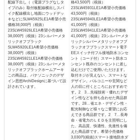
配線下出し（（電源プラグなしタ
格43,500円（税抜）
イプのみ）取付板配線横出しスパ
23SLW45931LE1A希望小売価格
イク配線横出し地面にウッドデッ
43,500円（税抜）
キなどにSLW45925LE1A希望小売
23SLW45940LE1A希望小売価格
価格38,000円（税抜）
41,000円（税抜）
23SLW45926LE1A希望小売価格
23SLW45941LE1A希望小売価格
38,000円（税抜）23シルバーメタ
41,000円（税抜）23シルバーメタ
リックオフブラック
リックシルバーメタリックオフブ
SLW45920LE1A希望小売価格
ラックオフブラックスマート電子
38,000円（税抜）
EEスイッチ付フル接地防水コンセ
23SLW45921LE1A希望小売価格
ント（コード付）スマート防水コ
38,000円（税抜）23シルバーメタ
ンセント既存のコンセントに差し
リックオフブラックホームアーキ
込むだけでご使用いただけます。
この商品は、パナソニックのデザ
取付ネジが見えない、スマートな
イン思想ArchiDesignに基づいて設
デザイン。バルコニーや玄関など
計されています。
人の目に付くところにおすすめで
す。2 3…先端技術・優れたデザ
イン性などを持ち合わせた商品群
です。28…省エネ・デザイン性・
配光制御など様々なご要望にお応
えできる商品群です。2 7…長寿
命・省電力のＬＥＤを主照明にし
た、高品質、快適性、先進性を備
えた商品群です。希望小売価格
3,030円(税抜)スマート接地防水ダ