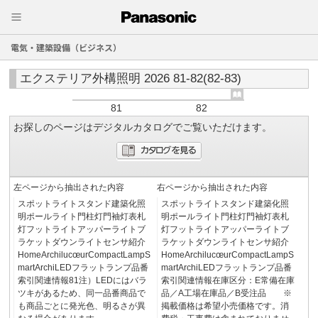
電気・建築設備（ビジネス）
エクステリア外構照明 2026 81-82(82-83)
81
82
お探しのページはデジタルカタログでご覧いただけます。
左ページから抽出された内容
右ページから抽出された内容
スポットライトスタンド建築化照
スポットライトスタンド建築化照
明ポールライト門柱灯門袖灯表札
明ポールライト門柱灯門袖灯表札
灯フットライトアッパーライトブ
灯フットライトアッパーライトブ
ラケットダウンライトセンサ紹介
ラケットダウンライトセンサ紹介
HomeArchilucœurCompactLampS
HomeArchilucœurCompactLampS
martArchiLEDフラットランプ品番
martArchiLEDフラットランプ品番
索引関連情報81注）LEDにはバラ
索引関連情報在庫区分：E常備在庫
ツキがあるため、同一品番商品で
品／A工場在庫品／B受注品 ※
も商品ごとに発光色、明るさが異
掲載価格は希望小売価格です。消