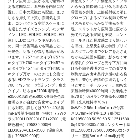
タイプ広範囲に広がる光で活気の
周配光タイプ・片側配光タイプや
ある雰囲気に。遮光板を内側に配
わらかな間接光により落ち着きの
置し、日中の景観にも配慮。まぶ
雰囲気を創出。上部反射板と消し
しさを抑えて上質な雰囲気を演
グローブによるダブル制御で広が
出。コンパクトな空間スケールに
りのあるやわらかな間接光を実
も適したサイズとシンプルなデザ
現。スリットから広範囲に広がる
イン。LEDLEDLEDLEDLEDLED
光で活気ある景観を実現。コント
注）LEDにはバラツキがあるた
ロールされた輝度感により賑わい
め、同一品番商品でも商品ごとに
を演出。上部反射板と特殊プリズ
発光色、明るさが異なる場合があ
ムのダブル制御でグレアをおさえ
ります。H757ｍｍタイプH757ｍ
ながら広範囲を照射。影をなくす
ｍタイプH760ｍｍタイプH457ｍ
内部乳白グローブと光を下方に向
ｍタイプH457ｍｍタイプH460ｍ
ける外部半透明グローブのダブル
ｍタイプ万が一のときにも交換で
制御が生み出す奥行き感のある発
きるLEDフラットランプ。クラス
光面。豊かな表情の雰囲気をつく
700（795lm）（推奨ランプ：集光
りだすローポールライト。0sW光
タイプ）明るさ■2700K電球色
束維持時間40000時間（光束維持
■3500K温白色■5000K昼白色色温
率70％）0sRランプ寿命40000時
度明るさが自動で変化するタイプ
間（光束維持率70％）
にも対応。詳しくはP.39・40品番
0sW0∼2.56m1m6m1m●取付高
lmRa希望小売価格（税抜）7.7Wク
さ:0.78m●保守率:1.0（単位Ix）
ラス700LLD3020LCE1●2700（電
K01950890.50.50.50.5112511580
球色相当）795839,900円
0φ137500300□400コンクリート基
LLD3020VCE1●3500（温白色相
礎115800φ137500300□400コンク
当）795839,900円
リート基礎6m1m6m1m●取付高