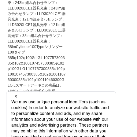
束：243lm組み合わせランプ：
LLD3020LCE1器具光束：243lm組
み合わせランプ：LLD3020LCE1器
具光束：121lm組み合わせランプ：
LLD3020LCE1器具光束：121lm組
み合わせランプ：LLD3020LCE1器
具光束：38lm組み合わせランプ：
LLD3020LCE1器具光束：
38lmCylinder100Typeシリンダー
100タイプ
385φ102φ100G.LG.L1077573003
85φ102φ100107457300385φ102
φ100G.LG.L107757300385φ102φ
100107457300385φ102φ1001107
60300385φ102φ100110460300G.
LG.Lスマートアーキこの商品は、
パナソニックのデザイン思想
ArchiDesignに基づいて設計されて
います。スポットライトスタンド
建築化照明ポールライト門柱灯門
袖灯表札灯フットライトアッパー
ライトブラケットダウンライトセ
ンサ紹介
HomeArchilucœurCompactLampS
martArchiLEDフラットランプ品番