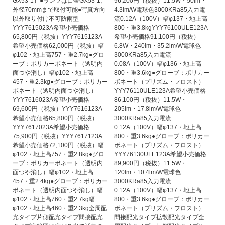
GX53-1）●ランプは口金GX53-1、
96,200円（税抜）11.5W・50lm・
外径70mmまで取付可能●写真方向
4.3lm/W電球色3000KRa85入力電
以外取り付け不可防雨型
流0.12A（100V）幅φ137・地上高
YYY7615023A希望小売価格
800・重3.8kgYYY76100ULE123A
65,800円（税抜）YYY7615123A
希望小売価格91,100円（税抜）
希望小売価格62,000円（税抜）幅
6.8W・240lm・35.2lm/W電球色
φ102・地上高757・重2.7kg●グロ
3000KRa85入力電流
ーブ：ポリカーボネート（透明内
0.08A（100V）幅φ136・地上高
面つや消し）幅φ102・地上高
800・重3.6kg●グローブ：ポリカー
457・重2.3kg●グローブ：ポリカー
ボネート（プリズム・フロスト）
ボネート（透明内面つや消し）
YYY76110ULE123A希望小売価格
YYY7616023A希望小売価格
86,100円（税抜）11.5W・
69,600円（税抜）YYY7616123A
205lm・17.8lm/W電球色
希望小売価格65,800円（税抜）
3000KRa85入力電流
YYY7617023A希望小売価格
0.12A（100V）幅φ137・地上高
75,900円（税抜）YYY7617123A
800・重3.6kg●グローブ：ポリカー
希望小売価格72,100円（税抜）幅
ボネート（プリズム・フロスト）
φ102・地上高757・重2.8kg●グロ
YYY76130ULE123A希望小売価格
ーブ：ポリカーボネート（透明内
89,900円（税抜）11.5W・
面つや消し）幅φ102・地上高
120lm・10.4lm/W電球色
457・重2.4kg●グローブ：ポリカー
3000KRa85入力電流
ボネート（透明内面つや消し）幅
0.12A（100V）幅φ137・地上高
φ102・地上高760・重2.7kg幅
800・重3.6kg●グローブ：ポリカー
φ102・地上高460・重2.3kg全周配
ボネート（プリズム・フロスト）
光タイプ片側配光タイプ間接配光
間接配光タイプ拡散配光タイプ全