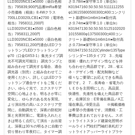
LLD3020NCE1●5000（昼白色相
さ:0.78m●保守率:1.0（単位Ix）
当）795839,900円品番lmRa希望
K01947160.50.50.50.5111112255
小売価格（税抜）8.4Wクラス
φ136155800500300□400コンクリ
700LLD3020LCB1●2700（電球色
ート基礎6m1m6m1m●取付高
相当）7958311,200円
さ:0.74m●保守率:1.0（単位Ix）
LLD3020VCB1●3500（温白色相
K01947130.50.50.50.5125102020
当）7958311,200円
10155800φ137500300□400コン
LLD3020NCB1●5000（昼白色相
クリート基礎6m1m6m1m●取付高
当）7958311,200円適合LEDフラ
さ:0.73m●保守率:1.0（単位Ix）
ットランプLEDフラットランプ
K01947150.5122Cylinder135Type
φ70（口金GX53-1）集光タイプ調
シリンダー135タイプ2 3…先端
光不可調光可能注） 調光ランプと
技術・優れたデザイン性などを持
組み合わせて調光する場合、適合
ち合わせた商品群です。28…省エ
調光器（別売）と組み合わせてご
ネ・デザイン性・配光制御など
使用ください。詳しくはLEDフラ
様々なご要望にお応えできる商品
ットランプ適合サイトをご覧くだ
群です。2 7…長寿命・省電力の
さい。ゆらぐ光で、エクステリア
ＬＥＤを主照明にした、高品質、
空間に心地よさを。明るさが常に
快適性、先進性を備えた商品群で
変化し、ゆらぎのある光を実現。
す。在庫区分：E常備在庫品／A工
より演出性の高いエクステリア空
場在庫品／B受注品 ※掲載価格
間に。自動調光で、深夜の防犯対
は希望小売価格です。消費税・工
策と光害対策に。電源を入れたと
事費は含まれておりません。スポ
きは明るく点灯して演出・お出迎
ットライトスタンド建築化照明ポ
え。深夜は30％の明るさに自動で
ールライト門柱灯門袖灯表札灯フ
切り替わり常夜灯に。タイマー調
ットライトアッパーライトブラケ