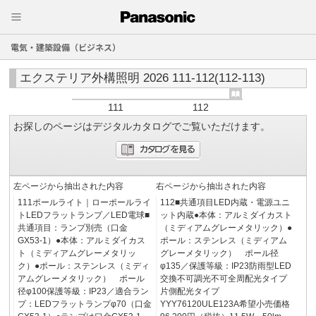
電気・建築設備（ビジネス）
エクステリア外構照明 2026 111-112(112-113)
111
112
お探しのページはデジタルカタログでご覧いただけます。
左ページから抽出された内容
右ページから抽出された内容
111ポールライト｜ローポールライ
112■共通項目LED内蔵・電源ユニ
トLEDフラットランプ／LED電球■
ット内蔵●本体：アルミダイカスト
共通項目：ランプ別売（口金
（ミディアムグレーメタリック）●
GX53-1）●本体：アルミダイカス
ポール：ステンレス（ミディアム
ト（ミディアムグレーメタリッ
グレーメタリック） ポール径
ク）●ポール：ステンレス（ミディ
φ135／保護等級：IP23防雨型LED
アムグレーメタリック） ポール
交換不可調光不可全周配光タイプ
径φ100保護等級：IP23／適合ラン
片側配光タイプ
プ：LEDフラットランプφ70（口金
YYY76120ULE123A希望小売価格