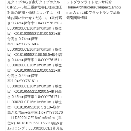
光タイプゆらぎ点灯タイプホタル
ットダウンライトセンサ紹介
0sR2.5∼5加工重耐塩害仕様※加工
HomeArchilucœurCompactLampS
対応の納期・価格については 別
martArchiLEDフラットランプ品番
途お問い合わせください。●取付高
索引関連情報
さ:0.74m●保守率:1.0●YYY76150＋
LLD3020LCE16m1m6m1m（単位
Ix）K0181038552110100.521●取
付高さ:0.74m●保守
率:1.0●YYY76160＋
LLD3020LCE16m1m6m1m（単位
Ix）K0181655521100.50.5●取付高
さ:0.44m●保守率:1.0●YYY76151＋
LLD3020LCE16m1m6m1m（単位
Ix）K0181038552110100.521●取
付高さ:0.44m●保守
率:1.0●YYY76161＋
LLD3020LCE16m1m6m1m（単位
Ix）K018165552110200.5●取付高
さ:0.45m●保守率:1.0●YYY76171＋
LLD3020LCE16m1m6m1m（単位
Ix）K018105051010.5２10●取付
高さ:0.75m●保守率:1.0●YYY76170
＋LLD3020LCE16m1m6m1m（単
位Ix）K01810505510.5２21組み合
わせランプ：LLD3020LCE1器具光