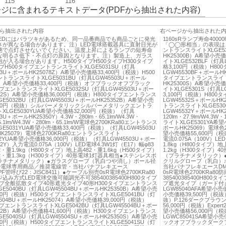
115
116
ジに含まれるテキストデータ(PDFから抽出された内容)
ら抽出された内容
右ページから抽出された
）LEDにはバラツキがあるため、同一品番商品でも商品ごとに発光
1160sRランプ寿命40
さが異なる場合があります。注）LED電球搭載器具に直射日光が
「◯◯形相当」の表現は
態で点灯させないでください。温度上昇によるランプの短寿命
ントランスライトXLGE53
な明るさ低下・不点灯の原因となります。注）製造上、ガラス
HK25300B）A希望小売
が入る場合があります。H500タイプH500タイプH300タイプ
イトXLGE532BLF（灯具
イプH500タイプエントランスライトXLGE5031SU（灯具
格3,100円（税抜）H80
03U＋ポールHK25078Z）A希望小売価格33,400円（税抜）H500
LGW45530BF＋ポールH
トランスライトXLGE5031BU（灯具LGW45503U＋ポール
タイプエントランスライトXL
74）A希望小売価格33,400円（税抜）オフブラックオフブラック
HK25300S）A希望小売
イプエントランスライトXLGE5032SU（灯具LGW45503U＋ポー
イトXLGE5301S（灯具L
352S）A希望小売価格36,000円（税抜）H800タイプエントランス
3,100円（税抜）H800
E5032BU（灯具LGW45503U＋ポールHK25352B）A希望小売
LGW45532S＋ポールH
000円（税抜）シルバーメタリックシルバーメタリックエントラ
トランスライトXLGE530
XLGE5030YUA希望小売価格32,000円（税抜）（灯具
LGW45532Y＋ポールHK25
3U＋ポールHK25350Y）4.3W・280lm・65.1lm/W4.3W・
120lm・27.9lm/W4.3
5.1lm/W4.3W・280lm・65.1lm/W電球色2700KRa80エントランス
ライトXLGE5301YA希望
E5031YUA希望小売価格33,400円（税抜）（灯具LGW45503U
ポールHK25069）電球色2
K25079）電球色2700KRa80エントランスライト
望小売価格55,600円（税
32YUA希望小売価格36,000円（税抜）（灯具LGW45503U＋ポー
電流0.075A（100V）L
52Y）入力電流0.075A（100V）LED電球4.3W1灯（E17）幅φ83
1.8kg（H800タイプ）地
・重1.9kg（H800タイプ）地上高482・重1.6kg（H500タイプ）
1.2kg（H300タイプ
2・重1.3kg（H300タイプ）40形電球1灯器具相当●ステンレスポ
（プラチナメタリック）
ラチナメタリック）●ガラスグローブ（乳白つや消し）ポール径
クリルグローブ（乳白）ポ
LED電球専用商品／推奨電線管・当社パナフレキエース
当社パナフレキエースDM32
PF管呼び22：JISC8411）●ケーブル別売0sR電球色2700KRa80
0sR電球色2700KRa
込み方式LED電球交換可能調光不可385400385400H800タイプ
385400385400H800
イプ全般拡散タイプ40形遮光タイプ40形H300タイプエントランス
プ遮光タイプ（ガード付
E5040BU（灯具LGW45504BU＋ポールHK25350B）A希望小売
LGW85040AFA希望小売価
600円（税抜）H500タイプエントランスライトXLGE5041BU（灯
小売価格39,500円（税抜）
504BU＋ポールHK25074）A希望小売価格39,000円（税抜）
抜）P.126ダークブラウン
イプエントランスライトXLGE5042BU（灯具LGW45504BU＋ポー
56,000円（税抜）Expe
352B）A希望小売価格41,600円（税抜）H300タイプエントランス
望小売価格56,000円（税
E5040SU（灯具LGW45504SU＋ポールHK25350S）A希望小売
LGWC85041SA希望小売
600円（税抜）H500タイプエントランスライトXLGE5041SU（灯
ックオフブラックダーク