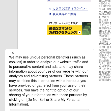
具LGW45
H800タ
ルHK25
カタログ請求（ログイン）
XLGE50
ールHK253
会員登録のご案内
46.5lm/
4.3W1灯
重1.6kg
器具相当
メタリッ
専用商品／
JISC84
電球交換可
39,000
2700KR
（税抜）（
2700KR
XLGE50
32,00
LGW455
拡散タイ
イプは、
面の頭部
付き）堅
もおすす
とした明
38530
袖灯表札
紹介HomeA
索引関連