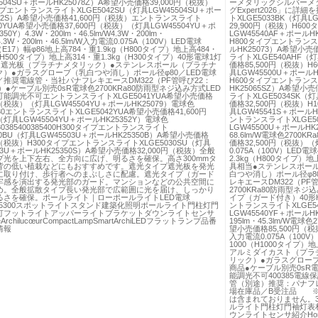
504SU＋ポールHK25078Z）A希望小売価格39,000円（税抜）
ーメタリックシルバーメタリ
イプエントランスライトXLGE5042SU（灯具LGW45504SU＋ポー
グExpert2026」に
352S）A希望小売価格41,600円（税抜）エントランスライト
トXLGE5033BK（灯具L
40YUA希望小売価格37,600円（税抜）（灯具LGW45504YU＋ポ
29,900円（税抜）H60
50Y）4.3W・200lm・46.5lm/W4.3W・200lm・
LGW45540AF＋ポールH
W4.3W・200lm・46.5lm/W入力電流0.075A（100V）LED電球
H800タイプエントランスラ
（E17）幅φ86地上高784・重1.9kg（H800タイプ）地上高484・
ルHK25073）A希望小売
（H500タイプ）地上高314・重1.3kg（H300タイプ）40形電球1灯
ライトXLGE540AHF（灯
●遮光板（プラチナメタリック）●ステンレスポール（プラチナ
価格85,500円（税抜）H
ク）●ガラスグローブ（乳白つや消し）ポール径φ80／LED電球
具LGW45500U＋ポールH
推奨電線管・当社パナフレキエースDM322（PF管呼び22：
H600タイプエントランスラ
11）●ケーブル別売0sR電球色2700KRa80防雨型ネジ込み方式LED
HK25065SZ）A希望小
能調光不可エントランスライトXLGE5041YUA希望小売価格
ライトXLGE5034SK（灯
円（税抜）（灯具LGW45504YU＋ポールHK25079）電球色
価格32,500円（税抜）H
a80エントランスライトXLGE5042YUA希望小売価格41,600円
具LGW45541S＋ポールH
灯具LGW45504YU＋ポールHK25352Y）電球色
ントランスライトXLGE50
a80385400385400H300タイプエントランスライト
LGW45500U＋ポールHK25
30BU（灯具LGW45503U＋ポールHK25350B）A希望小売価格
68.6lm/W電球色2700
0円（税抜）H300タイプエントランスライトXLGE5030SU（灯具
価格32,500円（税抜）（
03U＋ポールHK25350S）A希望小売価格32,000円（税抜）全般
0.075A（100V）LED電
プ光を上下左右、全方向に広げ、明るさを確保。高さ300mmタ
2.3kg（H800タイプ）地
背の低い植栽などにもおすすめです。遮光タイプ遮光板を発光
具相当●ステンレスポー
に取り付け、歩行者へのまぶしさに配慮。遮光タイプ（ガード
白つや消し）ポール径φ8
牢感を演出する発光部のガード。マンションなどの公共空間に
レキエースDM322（PF管
め。全般拡散タイプ長い発光部で広範囲に光を届け、しっかり
2700KRa80防雨型ネジ
るさを確保。ポールライト｜ローポールライトLED電球
イプ（ガード付き）40形H
0385300スポットライトスタンド建築化照明ポールライト門柱灯門
ントランスライトXLGE54
灯フットライトアッパーライトブラケットダウンライトセンサ
LGW45540YF＋ポールHK2
rchilucœurCompactLampSmartArchiLEDフラットランプ品番
195lm・45.3lm/W電球
情報
望小売価格85,500円（税
入力電流0.075A（100V
1000（H1000タイプ）
アルミダイカスト（プラ
リック）●ガラスグローブ
商品●ケーブル別売0sR電
能調光不可400385電
管（別途）推奨：パナフレ
場在庫品／B受注品 ※
は含まれておりません。3
ルライト門柱灯門袖灯表
ウンライトセンサ紹介HomeArc