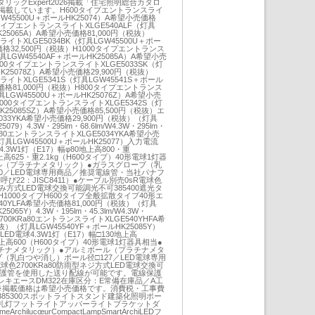
ックExpert2026掲載「住宅照明総合カタロ
詳細を掲載しています。H600タイプエントランスライ
GW45500U＋ポールHK25074）A希望小売価格
0タイプエントランスライトXLGE540ALF（灯具
K25065A）A希望小売価格81,000円（税抜）
イトXLGE5034BK（灯具LGW45500U＋ポー
価格32,500円（税抜）H1000タイプエントランス
具LGW45540AF＋ポールHK25085A）A希望小売
600タイプエントランスライトXLGE5033SK（灯
K25078Z）A希望小売価格29,900円（税抜）
イトXLGE5341S（灯具LGW45541S＋ポール
売価格81,000円（税抜）H800タイプエントランス
具LGW45500U＋ポールHK25076Z）A希望小売
1000タイプエントランスライトXLGE5342S（灯
K25085SZ）A希望小売価格85,500円（税抜）エ
33YKA希望小売価格29,900円（税抜）（灯具
079）4.3W・295lm・68.6lm/W4.3W・295lm・
KRa80エントランスライトXLGE5034YKA希望小売
灯具LGW45500U＋ポールHK25077）入力電流
球4.3W1灯（E17）幅φ80地上高800・重
上高625・重2.1kg（H600タイプ）40形電球1灯器
ル（プラチナメタリック）●ガラスグローブ（乳
0／LED電球専用商品／推奨電線管・当社パナフ
呼び22：JISC8411）●ケーブル別売0sR電球色
込み方式LED電球交換可能調光不可385400遮光タ
1000タイプH600タイプ全般拡散タイプ40形エ
0YLFA希望小売価格81,000円（税抜）（灯具
5065Y）4.3W・195lm・45.3lm/W4.3W・
色2700KRa80エントランスライトXLGE540YHFA希
抜）（灯具LGW45540YF＋ポールHK25085Y）
）LED電球4.3W1灯（E17）幅□130地上高
地上高600（H600タイプ）40形電球1灯器具相当●
チナメタリック）●アルミポール（プラチナメタ
（乳白つや消し）ポール径□127／LED電球専用
球色2700KRa80防雨型ネジ方式LED電球交換可
線保護管を使用した送り配線が可能です。電線保護
キエースDM322在庫区分：E常備在庫品／A工
掲載価格は希望小売価格です。消費税・工事費
85300スポットライトスタンド建築化照明ポー
札灯フットライトアッパーライトブラケットダ
hilucœurCompactLampSmartArchiLEDフ