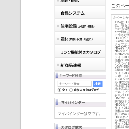
このペー
左ページか
115注
色、明る
当たる状
や一時的
に小さな泡
H300タ
LGW455
タイプエン
HK250
H800タ
ルHK25
ライトXLG
価格36,
ンスライト
LGW4550
280lm・6
ライトXLG
＋ポールH
XLGE50
ルHK253
地上高782
地上高31
ール（プ
φ80／
DM322（
防雨型ネジ
H800タ
ライトXLG
価格37,
マイバインダーは空です。
具LGW45
H800タ
ルHK25
ライトXLG
価格37,