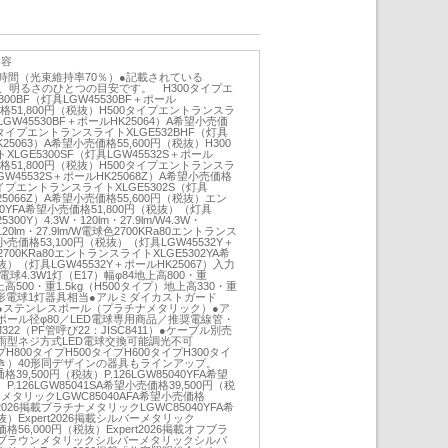
内容
000時間（光束維持率70％）●記載されている
、明るさのひとつの目安です。 H300タイプエ
00BF（灯具LGW45530BF＋ポール
価格51,800円（税抜）H500タイプエントランスラ
LGW45530BF＋ポールHK25064）A希望小売価
0タイプエントランスライトXLGE532BHF（灯具
K25063）A希望小売価格55,600円（税抜）H300
GE5300SF（灯具LGW45532S＋ポール
価格51,800円（税抜）H500タイプエントランスラ
GW45532S＋ポールHK25068Z）A希望小売価格
タイプエントランスライトXLGE5302S（灯具
K25066Z）A希望小売価格55,600円（税抜）エン
0YFA希望小売価格51,800円（税抜）（灯具
300Y）4.3W・120lm・27.9lm/W4.3W・
W・120lm・27.9lm/W電球色2700KRa80エントランス
小売価格53,100円（税抜）（灯具LGW45532Y＋
700KRa80エントランスライトXLGE5302YA希
抜）（灯具LGW45532Y＋ポールHK25067）入力
ED電球4.3W1灯（E17）幅φ84地上高800・重
上高500・重1.5kg（H500タイプ）地上高330・重
）40形電球1灯器具相当●アルミダイカストガード
●ステンレスポール（プラチナメタリック）●ア
ール径φ80／LED電球専用商品／推奨電線管・
2（PF管呼び22：JISC8411）●ケーブル別売
80防雨型ネジ方式LED電球交換可能調光不可
タイプH800タイプH500タイプH600タイプH300タイ
き）40形同デザインの器具もラインアップ。
格39,500円（税抜）P.126LGW85040YFA希望
P.126LGW85041SA希望小売価格39,500円（税
メタリックLGWC85040AFA希望小売価格
rt2026掲載プラチナメタリックLGWC85040YFA希
抜）Expert2026掲載シルバーメタリック
価格56,000円（税抜）Expert2026掲載オフブラ
ブラウンメタリックシルバーメタリックシルバ