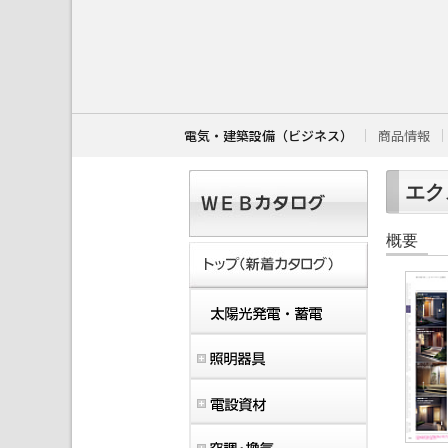
こ
こ
か
ら
本
文
で
す
電気・建築設備（ビジネス）
商品情報
。
エクス
概要