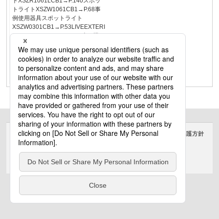
トXSZR1061LCB1→P.140スポッ
トライトXSZW1061CB1→P.68事
例使用器具スポットライト
XSZW0301CB1→P.53LIVEEXTERI
ORcase02メリハリのある光で導
く。アプローチから玄関までメリ
ハリのある光で誘導。シンプルな
建築外観に合わせて、重心の低い
光で落ち着いたファサードを演出
します。11
サイトのご利用にあたって
クッキーポリシー
個人情報保護方針
電気・建築設備（ビジネス）
© Panasonic Electric Works Co., Ltd.