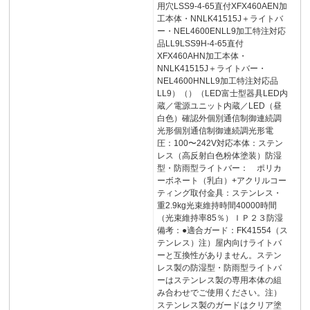
用穴LSS9-4-65直付XFX460AEN加
工本体・NNLK41515J＋ライトバ
ー・NEL4600ENLL9加工特注対応
品LL9LSS9H-4-65直付
XFX460AHN加工本体・
NNLK41515J＋ライトバー・
NEL4600HNLL9加工特注対応品
LL9）（）（LED富士型器具LED内
蔵／電源ユニット内蔵／LED（昼
白色）確認外個別通信制御連続調
光形個別通信制御連続調光形電
圧：100〜242V対応本体：ステン
レス（高反射白色粉体塗装）防湿
型・防雨型ライトバー： ポリカ
ーボネート（乳白）+アクリルコー
ティング取付金具：ステンレス・
重2.9kg光束維持時間40000時間
（光束維持率85％）ＩＰ２３防湿
備考：●適合ガード：FK41554（ス
テンレス）注）屋内向けライトバ
ーと互換性がありません。ステン
レス製の防湿型・防雨型ライトバ
ーはステンレス製の専用本体の組
み合わせでご使用ください。注）
ステンレス製のガードはクリア塗