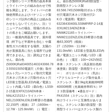
ック製iDシリーズ専用の器具本体
ん。昼白色(5000K)Ra83防湿型・
とライトバーとの組み合わせで性
防雨型ステンレス製
能を満足します。ライトバーの単
83.566.74515086取付ボルト穴取
独使用禁止およびパナソニック製
付穴電源穴木ネジ穴取付穴2-
iDシリーズ以外の商品とは組み合
K.O（電源用）電源穴
わせをしないでください。注）リ
63236430400LSS9MP/RP-2-14直
ニューアルの場合、現場の吊ボル
付XLW213AENZ本体・
トの長さをご確認お願いします。
NNWK21165＋ライトバー・
注）一般屋内用器具です。屋外環
NNW2111ENZLE9LE9希望小売価
境（軒下など半屋外を含む）や腐
格63,300円（税抜）
食性ガスの発生する場所、太陽の
27（1520lm・11.6W・
光が直接器具に当たる場所では使
131.0lm/W）LED富士型器具LED内
用できません。注）調光はできま
蔵／電源ユニット内蔵／LED（昼
せん。昼白色
白色））（電圧：100〜242V対応
(5000K)Ra8340051463243066.78
本体：ステンレス（高反射白色粉
3.555015050電源穴（片側）取付
体塗装）防湿型・防雨型ライトバ
ボルト穴レースウェイ取付穴電源
ー： ポリカーボネート（乳白）
穴木ネジ穴木ネジ穴取付ボルト穴
+アクリルコーティング取付金具：
LED富士型器具LED内蔵／電源ユ
ステンレス・重2.9kg光束維持時間
ニット内蔵／LED（昼白色）LSS9-
40000時間（光束維持率85％）IＰ
2-15直付XFX210AEN本体・
２３防湿備考：●適合ガード：
NNLK21515J＋ライトバー・
FK41554（ステンレス）注）屋内
NEL2100ENLE9LE9希望小売価格
向けライトバーと互換性がありま
22,150円（税抜） 27（1600lm・
せん。ステンレス製の防湿型・防
12.7W・125.9lm/W）（）電圧：
雨型ライトバーはステンレス製の