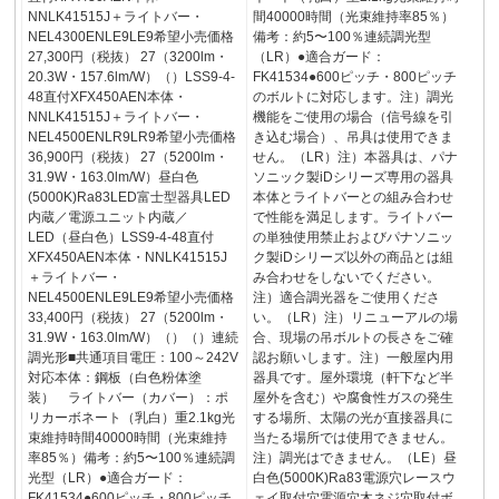
NNLK41515J＋ライトバー・
間40000時間（光束維持率85％）
NEL4300ENLE9LE9希望小売価格
備考：約5〜100％連続調光型
27,300円（税抜） 27（3200lm・
（LR）●適合ガード：
20.3W・157.6lm/W）（）LSS9-4-
FK41534●600ピッチ・800ピッチ
48直付XFX450AEN本体・
のボルトに対応します。注）調光
NNLK41515J＋ライトバー・
機能をご使用の場合（信号線を引
NEL4500ENLR9LR9希望小売価格
き込む場合）、吊具は使用できま
36,900円（税抜） 27（5200lm・
せん。（LR）注）本器具は、パナ
31.9W・163.0lm/W）昼白色
ソニック製iDシリーズ専用の器具
(5000K)Ra83LED富士型器具LED
本体とライトバーとの組み合わせ
内蔵／電源ユニット内蔵／
で性能を満足します。ライトバー
LED（昼白色）LSS9-4-48直付
の単独使用禁止およびパナソニッ
XFX450AEN本体・NNLK41515J
ク製iDシリーズ以外の商品とは組
＋ライトバー・
み合わせをしないでください。
NEL4500ENLE9LE9希望小売価格
注）適合調光器をご使用くださ
33,400円（税抜） 27（5200lm・
い。（LR）注）リニューアルの場
31.9W・163.0lm/W）（）（）連続
合、現場の吊ボルトの長さをご確
調光形■共通項目電圧：100～242V
認お願いします。注）一般屋内用
対応本体：鋼板（白色粉体塗
器具です。屋外環境（軒下など半
装） ライトバー（カバー）：ポ
屋外を含む）や腐食性ガスの発生
リカーボネート（乳白）重2.1kg光
する場所、太陽の光が直接器具に
束維持時間40000時間（光束維持
当たる場所では使用できません。
率85％）備考：約5〜100％連続調
注）調光はできません。（LE）昼
光型（LR）●適合ガード：
白色(5000K)Ra83電源穴レースウ
FK41534●600ピッチ・800ピッチ
ェイ取付穴電源穴木ネジ穴取付ボ