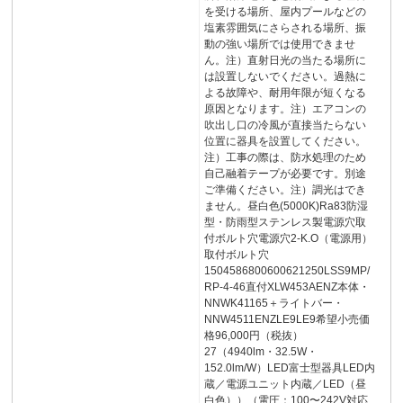
を受ける場所、屋内プールなどの
塩素雰囲気にさらされる場所、振
動の強い場所では使用できませ
ん。注）直射日光の当たる場所に
は設置しないでください。過熱に
よる故障や、耐用年限が短くなる
原因となります。注）エアコンの
吹出し口の冷風が直接当たらない
位置に器具を設置してください。
注）工事の際は、防水処理のため
自己融着テープが必要です。別途
ご準備ください。注）調光はでき
ません。昼白色(5000K)Ra83防湿
型・防雨型ステンレス製電源穴取
付ボルト穴電源穴2-K.O（電源用）
取付ボルト穴
1504586800600621250LSS9MP/
RP-4-46直付XLW453AENZ本体・
NNWK41165＋ライトバー・
NNW4511ENZLE9LE9希望小売価
格96,000円（税抜）
27（4940lm・32.5W・
152.0lm/W）LED富士型器具LED内
蔵／電源ユニット内蔵／LED（昼
白色））（電圧：100〜242V対応