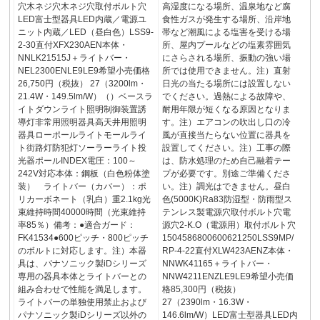
穴木ネジ穴木ネジ穴取付ボルト穴
高湿度になる場所、温泉地など腐
LED富士型器具LED内蔵／電源ユ
食性ガスが発生する場所、沿岸地
ニット内蔵／LED（昼白色）LSS9-
帯など潮風による塩害を受ける場
2-30直付XFX230AEN本体・
所、屋内プールなどの塩素雰囲気
NNLK21515J＋ライトバー・
にさらされる場所、振動の強い場
NEL2300ENLE9LE9希望小売価格
所では使用できません。注）直射
26,750円（税抜） 27（3200lm・
日光の当たる場所には設置しない
21.4W・149.5lm/W）（）ベースラ
でください。過熱による故障や、
イトダウンライト照明制御装置誘
耐用年限が短くなる原因となりま
導灯非常用照明器具高天井用照明
す。注）エアコンの吹出し口の冷
器具ローポールライトモールライ
風が直接当たらない位置に器具を
ト街路灯防犯灯ソーラーライト投
設置してください。注）工事の際
光器ポールINDEX電圧：100～
は、防水処理のため自己融着テー
242V対応本体：鋼板（白色粉体塗
プが必要です。別途ご準備くださ
装） ライトバー（カバー）：ポ
い。注）調光はできません。昼白
リカーボネート（乳白）重2.1kg光
色(5000K)Ra83防湿型・防雨型ス
束維持時間40000時間（光束維持
テンレス製電源穴取付ボルト穴電
率85％）備考：●適合ガード：
源穴2-K.O（電源用）取付ボルト穴
FK41534●600ピッチ・800ピッチ
1504586800600621250LSS9MP/
のボルトに対応します。注）本器
RP-4-22直付XLW423AENZ本体・
具は、パナソニック製iDシリーズ
NNWK41165＋ライトバー・
専用の器具本体とライトバーとの
NNW4211ENZLE9LE9希望小売価
組み合わせで性能を満足します。
格85,300円（税抜）
ライトバーの単独使用禁止および
27（2390lm・16.3W・
パナソニック製iDシリーズ以外の
146.6lm/W）LED富士型器具LED内