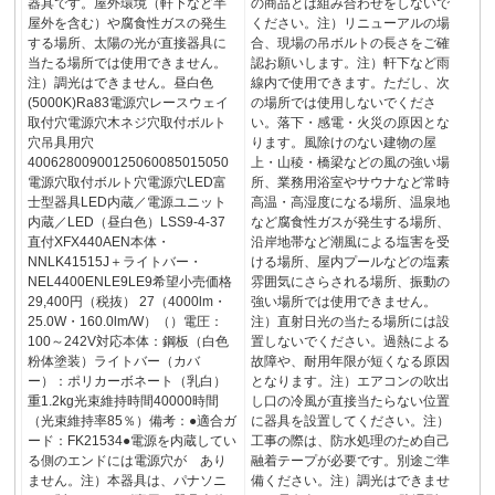
器具です。屋外環境（軒下など半
の商品とは組み合わせをしないで
屋外を含む）や腐食性ガスの発生
ください。注）リニューアルの場
する場所、太陽の光が直接器具に
合、現場の吊ボルトの長さをご確
当たる場所では使用できません。
認お願いします。注）軒下など雨
注）調光はできません。昼白色
線内で使用できます。ただし、次
(5000K)Ra83電源穴レースウェイ
の場所では使用しないでくださ
取付穴電源穴木ネジ穴取付ボルト
い。落下・感電・火災の原因とな
穴吊具用穴
ります。風除けのない建物の屋
40062800900125060085015050
上・山稜・橋梁などの風の強い場
電源穴取付ボルト穴電源穴LED富
所、業務用浴室やサウナなど常時
士型器具LED内蔵／電源ユニット
高温・高湿度になる場所、温泉地
内蔵／LED（昼白色）LSS9-4-37
など腐食性ガスが発生する場所、
直付XFX440AEN本体・
沿岸地帯など潮風による塩害を受
NNLK41515J＋ライトバー・
ける場所、屋内プールなどの塩素
NEL4400ENLE9LE9希望小売価格
雰囲気にさらされる場所、振動の
29,400円（税抜） 27（4000lm・
強い場所では使用できません。
25.0W・160.0lm/W）（）電圧：
注）直射日光の当たる場所には設
100～242V対応本体：鋼板（白色
置しないでください。過熱による
粉体塗装）ライトバー（カバ
故障や、耐用年限が短くなる原因
ー）：ポリカーボネート（乳白）
となります。注）エアコンの吹出
重1.2kg光束維持時間40000時間
し口の冷風が直接当たらない位置
（光束維持率85％）備考：●適合ガ
に器具を設置してください。注）
ード：FK21534●電源を内蔵してい
工事の際は、防水処理のため自己
る側のエンドには電源穴が あり
融着テープが必要です。別途ご準
ません。注）本器具は、パナソニ
備ください。注）調光はできませ