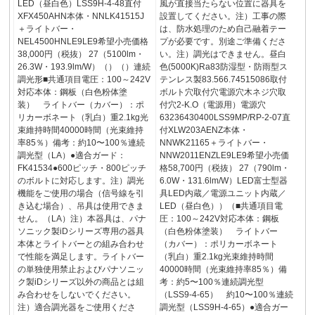
LED（昼白色）LSS9H-4-48直付
風が直接当たらない位置に器具を
XFX450AHN本体・NNLK41515J
設置してください。注）工事の際
＋ライトバー・
は、防水処理のため自己融着テー
NEL4500HNLE9LE9希望小売価格
プが必要です。別途ご準備くださ
38,000円（税抜） 27（5100lm・
い。注）調光はできません。昼白
26.3W・193.9lm/W）（）（）連続
色(5000K)Ra83防湿型・防雨型ス
調光形■共通項目電圧：100～242V
テンレス製83.566.74515086取付
対応本体：鋼板（白色粉体塗
ボルト穴取付穴電源穴木ネジ穴取
装） ライトバー（カバー）：ポ
付穴2-K.O（電源用）電源穴
リカーボネート（乳白）重2.1kg光
63236430400LSS9MP/RP-2-07直
束維持時間40000時間（光束維持
付XLW203AENZ本体・
率85％）備考：約10〜100％連続
NNWK21165＋ライトバー・
調光型（LA）●適合ガード：
NNW2011ENZLE9LE9希望小売価
FK41534●600ピッチ・800ピッチ
格58,700円（税抜） 27（790lm・
のボルトに対応します。注）調光
6.0W・131.6lm/W）LED富士型器
機能をご使用の場合（信号線を引
具LED内蔵／電源ユニット内蔵／
き込む場合）、吊具は使用できま
LED（昼白色））（■共通項目電
せん。（LA）注）本器具は、パナ
圧：100～242V対応本体：鋼板
ソニック製iDシリーズ専用の器具
（白色粉体塗装） ライトバー
本体とライトバーとの組み合わせ
（カバー）：ポリカーボネート
で性能を満足します。ライトバー
（乳白）重2.1kg光束維持時間
の単独使用禁止およびパナソニッ
40000時間（光束維持率85％）備
ク製iDシリーズ以外の商品とは組
考：約5〜100％連続調光型
み合わせをしないでください。
（LSS9-4-65） 約10〜100％連続
注）適合調光器をご使用くださ
調光型（LSS9H-4-65）●適合ガー