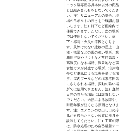
ニック製専用器具本体以外の商品
とは組み合わせをしないでくださ
い。注）リニューアルの場合、現
場の吊ボルトの長さをご確認お願
いします。注）軒下など雨線内で
使用できます。ただし、次の場所
では使用しないでください。落
下・感電・火災の原因となりま
す。風除けのない建物の屋上・山
稜・橋梁などの風の強い場所、業
務用浴室やサウナなど常時高温・
高湿度になる場所、温泉地など腐
食性ガスが発生する場所、沿岸地
帯など潮風による塩害を受ける場
所、屋内プールなどの塩素雰囲気
にさらされる場所、振動の強い場
所では使用できません。注）直射
日光の当たる場所には設置しない
でください。過熱による故障や、
耐用年限が短くなる原因となりま
す。注）エアコンの吹出し口の冷
風が直接当たらない位置に器具を
設置してください。注）工事の際
は、防水処理のため自己融着テー