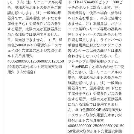
い。（LA）注）リニューアルの場
ド：FK41534●600ピッチ・800ピ
合、現場の吊ボルトの長さをご確
ッチのボルトに対応します。注）
認お願いします。注）一般屋内用
調光機能をご使用の場合（信号線
器具です。屋外環境（軒下など半
を引き込む場合）、吊具は使用で
屋外を含む）や腐食性ガスの発生
きません。注）本器具は、パナソ
する場所、太陽の光が直接器具に
ニック製iDシリーズ専用の器具本
当たる場所では使用できません。
体とライトバーとの組み合わせで
注）調光はできません。（LE）昼
性能を満足します。ライトバーの
白色(5000K)Ra83電源穴レースウ
単独使用禁止およびパナソニック
ェイ取付穴電源穴木ネジ穴取付ボ
製iDシリーズ以外の商品とは組み
ルト穴吊具用穴
合わせをしないでください。注）
400628009001250600850120150
フレキシブル照明制御システム
50電源穴取付ボルト穴電源穴制御
「FreeFitMX」と組み合わせてご使
用穴（LAの場合）
用ください。注）リニューアルの
場合、現場の吊ボルトの長さをご
確認お願いします。注）一般屋内
用器具です。屋外環境（軒下など
半屋外を含む）や腐食性ガスの発
生する場所、太陽の光が直接器具
に当たる場所では使用できませ
ん。昼白色(5000K)Ra83電源穴レ
ースウェイ取付穴電源穴木ネジ穴
取付ボルト穴吊具用穴
400628009001250600850120150
50電源穴取付ボルト穴電源穴制御