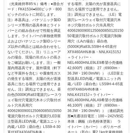
（光束維持率85％）備考：●適合ガ
する場所、太陽の光が直接器具に
ード：FK41534●600ピッチ・800
当たる場所では使用できません。
ピッチのボルトに対応します。
注）調光はできません。（LE）電
注）本器具は、パナソニック製iD
源穴レースウェイ取付穴電源穴木
シリーズ専用の器具本体とライト
ネジ穴取付ボルト穴吊具用穴
バーとの組み合わせで性能を満足
400628009001250600850120150
します。ライトバーの単独使用禁
50電源穴取付ボルト穴電源穴制御
止およびパナソニック製iDシリー
用穴（LAの場合）昼白色
ズ以外の商品とは組み合わせをし
(5000K)Ra83LSS9H-4-65直付
ないでください。注）リニューア
XFX460AHN本体・NNLK41515J
ルの場合、現場の吊ボルトの長さ
＋ライトバー・
をご確認お願いします。注）一般
NEL4600HNLE9LE9希望小売価格
屋内用器具です。屋外環境（軒下
42,600円（税抜） 27（6900lm・
など半屋外を含む）や腐食性ガス
36.3W・190.0lm/W））（LED富士
の発生する場所、太陽の光が直接
型器具LED内蔵／電源ユニット内
器具に当たる場所では使用できま
蔵／LED（昼白色）LSS9H-4-65直
せん。注）調光はできません。昼
付XFX460AHN本体・
白色(5000K)Ra83電源穴レースウ
NNLK41515J＋ライトバー・
ェイ取付穴電源穴木ネジ穴取付ボ
NEL4600HNLA9LA9希望小売価格
ルト穴吊具用穴
46,100円（税抜） 27（6900lm・
40062800900125060085015050
36.3W・190.0lm/W））（連続調光
電源穴取付ボルト穴電源穴LED富
形■共通項目電圧：100～242V対応
士型器具LED内蔵／電源ユニット
本体：鋼板（白色粉体塗装） ラ
内蔵／LED（昼白色）LSS9-4-30
イトバー（カバー）：ポリカーボ
直付XFX430AEN本体・
ネート（乳白）重2.1kg光束維持時