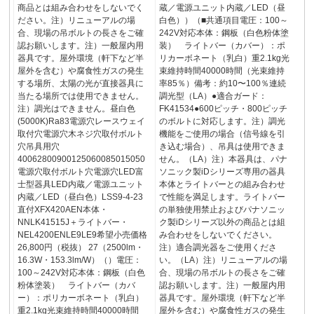
商品とは組み合わせをしないでく
蔵／電源ユニット内蔵／LED（昼
ださい。注）リニューアルの場
白色））（■共通項目電圧：100～
合、現場の吊ボルトの長さをご確
242V対応本体：鋼板（白色粉体塗
認お願いします。注）一般屋内用
装） ライトバー（カバー）：ポ
器具です。屋外環境（軒下など半
リカーボネート（乳白）重2.1kg光
屋外を含む）や腐食性ガスの発生
束維持時間40000時間（光束維持
する場所、太陽の光が直接器具に
率85％）備考：約10〜100％連続
当たる場所では使用できません。
調光型（LA）●適合ガード：
注）調光はできません。昼白色
FK41534●600ピッチ・800ピッチ
(5000K)Ra83電源穴レースウェイ
のボルトに対応します。注）調光
取付穴電源穴木ネジ穴取付ボルト
機能をご使用の場合（信号線を引
穴吊具用穴
き込む場合）、吊具は使用できま
40062800900125060085015050
せん。（LA）注）本器具は、パナ
電源穴取付ボルト穴電源穴LED富
ソニック製iDシリーズ専用の器具
士型器具LED内蔵／電源ユニット
本体とライトバーとの組み合わせ
内蔵／LED（昼白色）LSS9-4-23
で性能を満足します。ライトバー
直付XFX420AEN本体・
の単独使用禁止およびパナソニッ
NNLK41515J＋ライトバー・
ク製iDシリーズ以外の商品とは組
NEL4200ENLE9LE9希望小売価格
み合わせをしないでください。
26,800円（税抜） 27（2500lm・
注）適合調光器をご使用くださ
16.3W・153.3lm/W）（）電圧：
い。（LA）注）リニューアルの場
100～242V対応本体：鋼板（白色
合、現場の吊ボルトの長さをご確
粉体塗装） ライトバー（カバ
認お願いします。注）一般屋内用
ー）：ポリカーボネート（乳白）
器具です。屋外環境（軒下など半
重2.1kg光束維持時間40000時間
屋外を含む）や腐食性ガスの発生