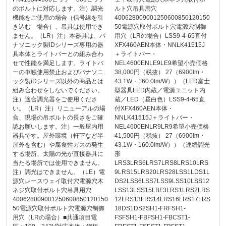
のボルトに対応します。注）調光
ルト穴吊具用穴
機能をご使用の場合（信号線を引
400628009001250600850120150
き込む 場合）、吊具は使用でき
50電源穴取付ボルト穴電源穴制御
ません。（LR）注）本器具は、パ
用穴（LRの場合）LSS9-4-65直付
ナソニック製iDシリーズ専用の器
XFX460AEN本体・NNLK41515J
具本体とライトバーとの組み合わ
＋ライトバー・
せで性能を満足します。ライトバ
NEL4600ENLE9LE9希望小売価格
ーの単独使用禁止およびパナソニ
38,000円（税抜） 27（6900lm・
ック製iDシリーズ以外の商品とは
43.1W・160.0lm/W））（LED富士
組み合わせをしないでください。
型器具LED内蔵／電源ユニット内
注）適合調光器をご使用くださ
蔵／LED（昼白色）LSS9-4-65直
い。（LR）注）リニューアルの場
付XFX460AEN本体・
合、現場の吊ボルトの長さをご確
NNLK41515J＋ライトバー・
認お願いします。注）一般屋内用
NEL4600ENLR9LR9希望小売価格
器具です。屋外環境（軒下など半
41,500円（税抜） 27（6900lm・
屋外を含む）や腐食性ガスの発生
43.1W・160.0lm/W））（連続調光
する場所、太陽の光が直接器具に
形
当たる場所では使用できません。
LRS3LRS6LRS7LRS8LRS10LRS
注）調光はできません。（LE）電
9LRS15LRS20LRS28LSS1LDS1L
源穴レースウェイ取付穴電源穴木
DS2LSS6LSS7LSS9LSS10LSS12
ネジ穴取付ボルト穴吊具用穴
LSS13LSS15LBF3LRS1LRS2LRS
400628009001250600850120150
12LRS13LRS14LRS16LRS17LRS
50電源穴取付ボルト穴電源穴制御
18DS1DS2SH1-FRFSH1-
用穴（LRの場合）■共通項目電
FSFSH1-FBFSH1-FBCST1-