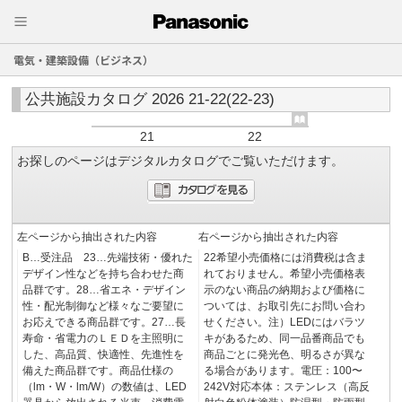
電気・建築設備（ビジネス）
公共施設カタログ 2026 21-22(22-23)
21
22
お探しのページはデジタルカタログでご覧いただけます。
左ページから抽出された内容
右ページから抽出された内容
B…受注品 23…先端技術・優れた
22希望小売価格には消費税は含ま
デザイン性などを持ち合わせた商
れておりません。希望小売価格表
品群です。28…省エネ・デザイン
示のない商品の納期および価格に
性・配光制御など様々なご要望に
ついては、お取引先にお問い合わ
お応えできる商品群です。27…長
せください。注）LEDにはバラツ
寿命・省電力のＬＥＤを主照明に
キがあるため、同一品番商品でも
した、高品質、快適性、先進性を
商品ごとに発光色、明るさが異な
備えた商品群です。商品仕様の
る場合があります。電圧：100〜
（lm・W・lm/W）の数値は、LED
242V対応本体：ステンレス（高反