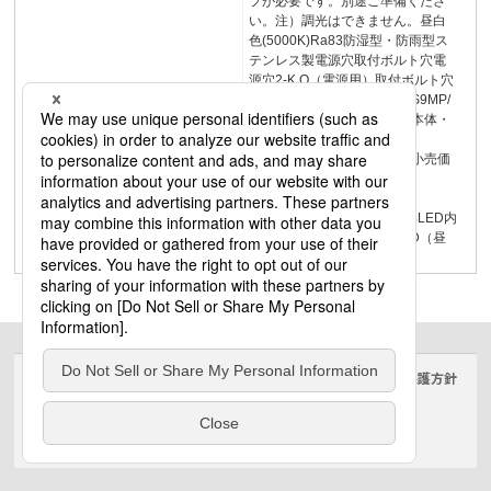
プが必要です。別途ご準備くださ
い。注）調光はできません。昼白
色(5000K)Ra83防湿型・防雨型ス
テンレス製電源穴取付ボルト穴電
源穴2-K.O（電源用）取付ボルト穴
1504586800600621250LSS9MP/
RP-4-30直付XLW433AENZ本体・
NNWK41165＋ライトバー・
NNW4311ENZLE9LE9希望小売価
格85,900円（税抜）
27（3040lm・20.6W・
147.5lm/W）LED富士型器具LED内
蔵／電源ユニット内蔵／LED（昼
白色））（
サイトのご利用にあたって
クッキーポリシー
個人情報保護方針
電気・建築設備（ビジネス）
© Panasonic Electric Works Co., Ltd.