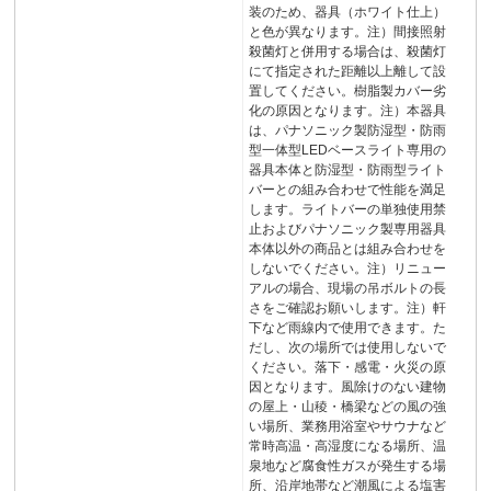
装のため、器具（ホワイト仕上）
と色が異なります。注）間接照射
殺菌灯と併用する場合は、殺菌灯
にて指定された距離以上離して設
置してください。樹脂製カバー劣
化の原因となります。注）本器具
は、パナソニック製防湿型・防雨
型一体型LEDベースライト専用の
器具本体と防湿型・防雨型ライト
バーとの組み合わせで性能を満足
します。ライトバーの単独使用禁
止およびパナソニック製専用器具
本体以外の商品とは組み合わせを
しないでください。注）リニュー
アルの場合、現場の吊ボルトの長
さをご確認お願いします。注）軒
下など雨線内で使用できます。た
だし、次の場所では使用しないで
ください。落下・感電・火災の原
因となります。風除けのない建物
の屋上・山稜・橋梁などの風の強
い場所、業務用浴室やサウナなど
常時高温・高湿度になる場所、温
泉地など腐食性ガスが発生する場
所、沿岸地帯など潮風による塩害