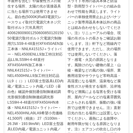
半屋外を含む）や腐食性ガスの発
スライト専用の器具本体と防湿
生する場所、太陽の光が直接器具
型・防雨型ライトバーとの組み合
に当たる場所では使用できませ
わせで性能を満足します。ライト
ん。昼白色(5000K)Ra83電源穴レ
バーの単独使用禁止およびパナソ
ースウェイ取付穴電源穴木ネジ穴
ニック製専用器具本体以外の商品
取付ボルト穴吊具用穴
とは組み合わせをしないでくださ
400628009001250600850120150
い。注）リニューアルの場合、現
50電源穴取付ボルト穴電源穴制御
場の吊ボルトの長さをご確認お願
用穴LSS9-4-48直付XFX450AEN加
いします。注）軒下など雨線内で
工本体・NNLK41515J＋ライトバ
使用できます。ただし、次の場所
ー・NEL4500ENLL9加工特注対応
では使用しないでください。落
品LL9LSS9H-4-48直付
下・感電・火災の原因となりま
XFX450AHN加工本体・
す。風除けのない建物の屋上・山
NNLK41515J＋ライトバー・
稜・橋梁などの風の強い場所、業
NEL4500HNLL9加工特注対応品
務用浴室やサウナなど常時高温・
LL9（（））LED富士型器具LED内
高湿度になる場所、温泉地など腐
蔵／電源ユニット内蔵／LED（昼
食性ガスが発生する場所、沿岸地
白色）確認外個別通信制御連続調
帯など潮風による塩害を受ける場
光形個別通信制御連続調光形
所、屋内プールなどの塩素雰囲気
LSS9H-4-48直付XFX450AHN本
にさらされる場所、振動の強い場
体・NNLK41515J＋ライトバー・
所では使用できません。注）直射
NEL4500HNLA9LA9希望小売価格
日光の当たる場所には設置しない
41,500円（税抜） 27（5100lm・
でください。過熱による故障や、
26.3W・193.9lm/W）LED富士型器
耐用年限が短くなる原因となりま
具LED内蔵／電源ユニット内蔵／
す。注）エアコンの吹出し口の冷