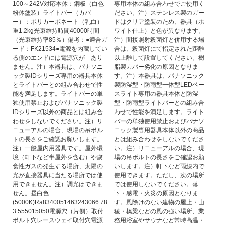
100～242V対応本体：鋼板（白色
専用本体の組み合わせでご使用く
粉体塗装）ライトバー（カバ
ださい。注）ステンレス製のガー
ー）：ポリカーボネート（乳白）
ドはクリア塗装のため、器具（ホ
重1.2kg光束維持時間40000時間
ワイト仕上）と色が異なります。
（光束維持率85％）備考：●適合ガ
注）間接照射殺菌灯と併用する場
ード：FK21534●電源を内蔵してい
合は、殺菌灯にて指定された距離
る側のエンドには電源穴が あり
以上離して設置してください。樹
ません。注）本器具は、パナソニ
脂製カバー劣化の原因となりま
ック製iDシリーズ専用の器具本体
す。注）本器具は、パナソニック
とライトバーとの組み合わせで性
製防湿型・防雨型一体型LEDベー
能を満足します。ライトバーの単
スライト専用の器具本体と防湿
独使用禁止およびパナソニック製
型・防雨型ライトバーとの組み合
iDシリーズ以外の商品とは組み合
わせで性能を満足します。ライト
わせをしないでください。注）リ
バーの単独使用禁止およびパナソ
ニューアルの場合、現場の吊ボル
ニック製専用器具本体以外の商品
トの長さをご確認お願いします。
とは組み合わせをしないでくださ
注）一般屋内用器具です。屋外環
い。注）リニューアルの場合、現
境（軒下など半屋外を含む）や腐
場の吊ボルトの長さをご確認お願
食性ガスの発生する場所、太陽の
いします。注）軒下など雨線内で
光が直接器具に当たる場所では使
使用できます。ただし、次の場所
用できません。注）調光はできま
では使用しないでください。落
せん。昼白色
下・感電・火災の原因となりま
(5000K)Ra8340051463243066.78
す。風除けのない建物の屋上・山
3.555015050電源穴（片側）取付
稜・橋梁などの風の強い場所、業
ボルト穴レースウェイ取付穴電源
務用浴室やサウナなど常時高温・