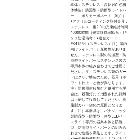
本体：ステンレス（高反射白色粉
体塗装）防湿型・防雨型ライトバ
ー： ポリカーボネート（乳白）
+アクリルコーティング取付金具：
ステンレス・重2.9kg光束維持時間
40000時間（光束維持率85％）IＰ
２３防湿備考：●適合ガード：
FK41554（ステンレス）注）屋内
向けライトバーと互換性がありま
せん。ステンレス製の防湿型・防
雨型ライトバーはステンレス製の
専用本体の組み合わせでご使用く
ださい。注）ステンレス製のガー
ドはクリア塗装のため、器具（ホ
ワイト仕上）と色が異なります。
注）間接照射殺菌灯と併用する場
合は、殺菌灯にて指定された距離
以上離して設置してください。樹
脂製カバー劣化の原因となりま
す。注）本器具は、パナソニック
製防湿型・防雨型一体型LEDベー
スライト専用の器具本体と防湿
型・防雨型ライトバーとの組み合
わせで性能を満足します。ライト
バーの単独使用禁止およびパナソ