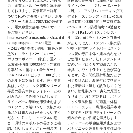
器具から放出される光束、消費電
射白色粉体塗装）防湿型・防雨型
力、固有エネルギー消費効率を表
ライトバー： ポリカーボネート
しております。表示基準の詳細に
（乳白）+アクリルコーティング取
ついてP.6をご参照ください。ボル
付金具：ステンレス・重1.8kg光束
トフリーの器具は200V時の数値で
維持時間40000時間（光束維持率
す。電気容量の詳細はWebサイト
85％）IＰ２３防湿備考：●適合ガ
をご覧ください。
ード：FK21554（ステンレス）
https://www2.panasonic.biz/jp/catal
注）屋内向けライトバーと互換性
og/lighting/products/21電圧：100
がありません。ステンレス製の防
～242V対応本体：鋼板（白色粉体
湿型・防雨型ライトバーはステン
塗装） ライトバー（カバー）：
レス製の専用本体の組み合わせで
ポリカーボネート（乳白）重2.1kg
ご使用ください。注）ステンレス
光束維持時間40000時間（光束維
製のガードはクリア塗装のため、
持率85％）備考：●適合ガード：
器具（ホワイト仕上）と色が異な
FK41534●600ピッチ・800ピッチ
ります。注）間接照射殺菌灯と併
のボルトに対応します。注）本器
用する場合は、殺菌灯にて指定さ
具は、パナソニック製iDシリーズ
れた距離以上離して設置してくだ
専用の器具本体とライトバーとの
さい。樹脂製カバー劣化の原因と
組み合わせで性能を満足します。
なります。注）本器具は、パナソ
ライトバーの単独使用禁止および
ニック製防湿型・防雨型一体型
パナソニック製iDシリーズ以外の
LEDベースライト専用の器具本体
商品とは組み合わせをしないでく
と防湿型・防雨型ライトバーとの
ださい。注）リニューアルの場
組み合わせで性能を満足します。
合、現場の吊ボルトの長さをご確
ライトバーの単独使用禁止および
認お願いします。注）一般屋内用
パナソニック製専用器具本体以外