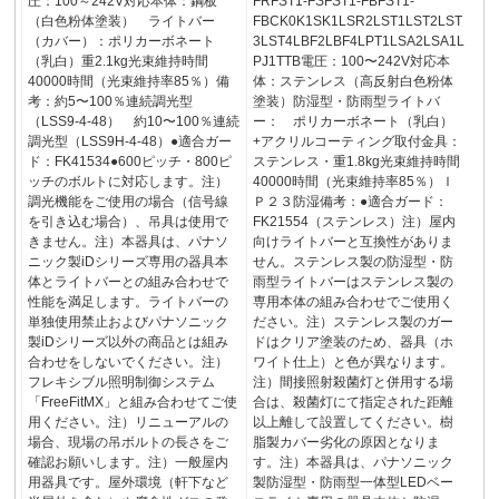
圧：100～242V対応本体：鋼板
FRFST1-FSFST1-FBFST1-
（白色粉体塗装） ライトバー
FBCK0K1SK1LSR2LST1LST2LST
（カバー）：ポリカーボネート
3LST4LBF2LBF4LPT1LSA2LSA1L
（乳白）重2.1kg光束維持時間
PJ1TTB電圧：100〜242V対応本
40000時間（光束維持率85％）備
体：ステンレス（高反射白色粉体
考：約5〜100％連続調光型
塗装）防湿型・防雨型ライトバ
（LSS9-4-48） 約10〜100％連続
ー： ポリカーボネート（乳白）
調光型（LSS9H-4-48）●適合ガー
+アクリルコーティング取付金具：
ド：FK41534●600ピッチ・800ピ
ステンレス・重1.8kg光束維持時間
ッチのボルトに対応します。注）
40000時間（光束維持率85％）Ｉ
調光機能をご使用の場合（信号線
Ｐ２３防湿備考：●適合ガード：
を引き込む場合）、吊具は使用で
FK21554（ステンレス）注）屋内
きません。注）本器具は、パナソ
向けライトバーと互換性がありま
ニック製iDシリーズ専用の器具本
せん。ステンレス製の防湿型・防
体とライトバーとの組み合わせで
雨型ライトバーはステンレス製の
性能を満足します。ライトバーの
専用本体の組み合わせでご使用く
単独使用禁止およびパナソニック
ださい。注）ステンレス製のガー
製iDシリーズ以外の商品とは組み
ドはクリア塗装のため、器具（ホ
合わせをしないでください。注）
ワイト仕上）と色が異なります。
フレキシブル照明制御システム
注）間接照射殺菌灯と併用する場
「FreeFitMX」と組み合わせてご使
合は、殺菌灯にて指定された距離
用ください。注）リニューアルの
以上離して設置してください。樹
場合、現場の吊ボルトの長さをご
脂製カバー劣化の原因となりま
確認お願いします。注）一般屋内
す。注）本器具は、パナソニック
用器具です。屋外環境（軒下など
製防湿型・防雨型一体型LEDベー