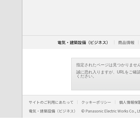
こ
こ
か
ら
本
文
で
す
電気・建築設備（ビジネス）
商品情報
。
指定されたページは見つかりませ
誠に恐れ入りますが、URLをご確
ください。
サイトのご利用にあたって
クッキーポリシー
個人情報保
電気・建築設備（ビジネス）
© Panasonic Electric Works Co., L