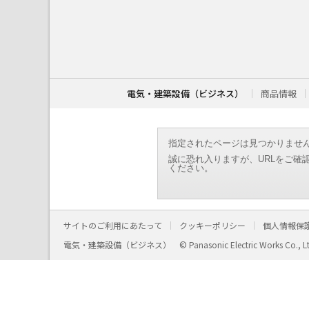
こ
こ
か
ら
本
文
で
す
電気・建築設備（ビジネス）
商品情報
。
指定されたページは見つかりませ
誠に恐れ入りますが、URLをご確
ください。
サイトのご利用にあたって
クッキーポリシー
個人情報保
電気・建築設備（ビジネス）
© Panasonic Electric Works Co., L