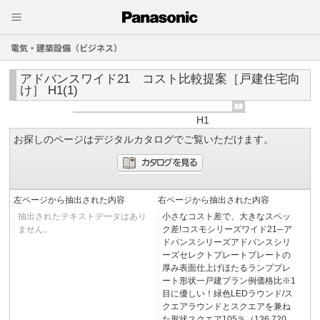
電気・建築設備（ビジネス）
アドバンスワイド21 コスト比較提案［戸建住宅向
け］ H1(1)
H1
お探しのページはデジタルカタログでご覧いただけます。
左ページから抽出された内容
右ページから抽出された内容
抽出されたテキストデータはあり
小さなコスト差で、大きなスペッ
ません。
ク差!コスモシリーズワイド21─ア
ドバンスシリーズアドバンスシリ
ーズセレクトプレートプレートの
厚み表面仕上げほたるランププレ
ート形状一戸建プラン例価格比※1
目に優しい！緑色LEDラウンド/ス
クエアラウンドとスクエアを兼ね
た形状スクエア105％（136,720