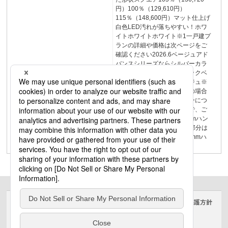
円）100％（129,610円）
115％（148,600円）マット仕上げ
白色LED汚れが落ちやすい！ホワ
イトホワイトホワイト※1一戸建プ
ランの詳細や価格は次ページをご
確認ください2026.6ベージュアド
バンスシリーズならシルバーカラ
ーラインアップグレーブラックベ
ージュグレーブラックベージュ※
記載の価格比はホワイト色の場合
です。ホワイト以外のカラーにつ
いては価格が異なりますので、ご
留意ください。8.8mm6.8mmハン
ドル部分は7.6mmハンドル部分は
12mmプレートの厚み：6.8mmハ
ンドル部分の厚み：7.6mm
サイトのご利用にあたって
クッキーポリシー
個人情報保護方針
電気・建築設備（ビジネス）