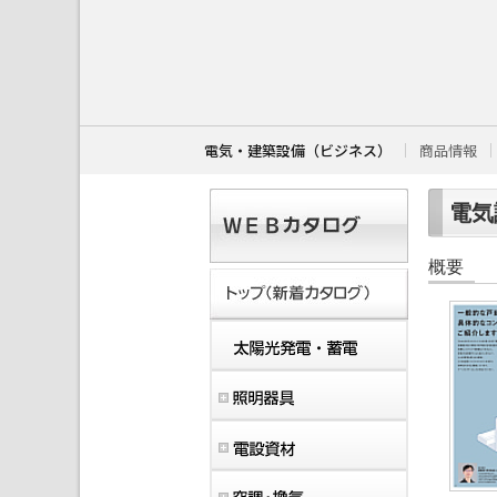
こ
こ
か
ら
本
文
で
す
電気・建築設備（ビジネス）
商品情報
。
電気設
概要