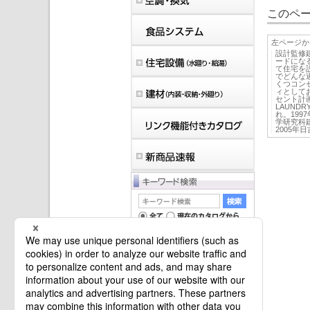
このペー
左ページか
設計監修建
ードにな
て住宅を
でどんな
くつコン
ィとして
セント計
LAUNDRY
れ。199
学研究科建
2005年
マイバインダーは空です。