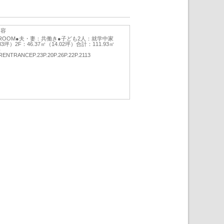
内容
EN’SROOM●夫・妻：共働き●子ども2人：就学中家
83坪）2F：46.37㎡（14.02坪）合計：111.93㎡
要
TRANCEP.23P.20P.26P.22P.2113