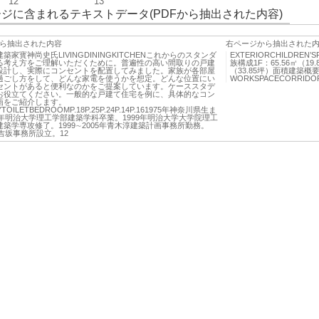
12
13
ジに含まれるテキストデータ(PDFから抽出された内容)
ら抽出された内容
右ページから抽出された
築家寳神尚史氏LIVINGDININGKITCHENこれからのスタンダ
EXTERIORCHILDR
る考え方をご理解いただくために。普遍性の高い間取りの戸建
族構成1F：65.56㎡（19.
設計し、実際にコンセントを配置してみました。家族が各部屋
（33.85坪）面積建築概
過ごし方をして、どんな家電を使うかを想定。どんな位置にい
WORKSPACECORRIDOREN
セントがあると便利なのかをご提案しています。ケーススタデ
お役立てください。一般的な戸建て住宅を例に、具体的なコン
画をご紹介します。
TOILETBEDROOMP.18P.25P.24P.14P.161975年神奈川県生ま
7年明治大学理工学部建築学科卒業。1999年明治大学大学院理工
築学専攻修了。1999∼2005年青木淳建築計画事務所勤務。
日吉坂事務所設立。12