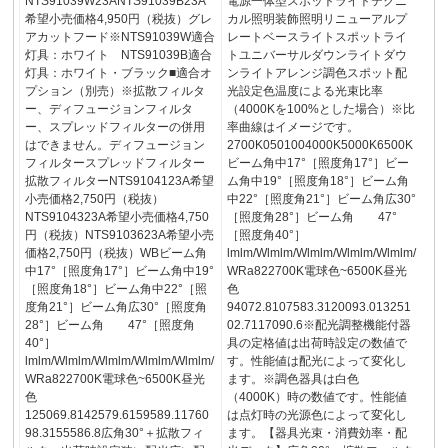
NTS91039W23ANTS91039B23A
電源一体型スポットライトテクニ
希望小売価格4,950円（税抜）グレ
カル照明装飾照明リニューアルプ
アカットフード※NTS91039W適合
レートベースライトスポットライ
灯具：ホワイト NTS91039B適合
トユニバーサルダウンライトダウ
灯具：ホワイト・ブラック■適合オ
ンライトアレンジ調色スポット配
プション（別売）※拡散フィルタ
光設定色温度による光束比率
ー、ディフュージョンフィルタ
（4000Kを100%とした場合）※比
ー、スプレッドフィルターの併用
率曲線はイメージです。
はできません。ディフュージョン
2700K0501004000K5000K6500K
フィルタースプレッドフィルター
ビーム角中17°［照度角17°］ビー
拡散フィルターNTS9104123A希望
ム角中19°［照度角18°］ビーム角
小売価格2,750円（税抜）
中22°［照度角21°］ビーム角広30°
NTS9104323A希望小売価格4,750
［照度角28°］ビーム角 47°
円（税抜）NTS9103623A希望小売
［照度角40°］
価格2,750円（税抜）WBビーム角
lmlm/Wlmlm/Wlmlm/Wlmlm/Wlmlm/
中17°［照度角17°］ビーム角中19°
WRa822700K電球色~6500K昼光
［照度角18°］ビーム角中22°［照
色
度角21°］ビーム角広30°［照度角
94072.8107583.3120093.013251
28°］ビーム角 47°［照度角
02.7117090.6※配光調整機能付器
40°］
具の定格値は出荷時設定の数値で
lmlm/Wlmlm/Wlmlm/Wlmlm/Wlmlm/
す。性能値は配光によって変化し
WRa822700K電球色~6500K昼光
ます。※調色器具は白色
色
（4000K）時の数値です。性能値
125069.8142579.6159589.11760
は点灯時の光源色によって変化し
98.3155586.8広角30°＋拡散フィ
ます。【器具光束・消費効率・配