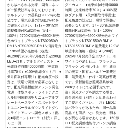
から放出される光束、固有エネル
ダイカスト ●光束維持時間40000
ギー消費効率を表しております。
時間（光束維持率70％）●100V配
ボルトフリーの器具は200V時の数
線ダクト用 ●天井面取付専用注）
値です。電気容量の詳細はWebを
配光角度の設定は、現場で調整が
ご確認ください。1717～30°配光
必要となります。17～30°配光調整
調整機能付Ra82調光［約1～
機能付Ra82調光［約1～100%］
100%］2700K電球色~6500K昼光
2700K電球色~6500K昼光色ホワイ
色ホワイトブラックNTS02050W
トブラックNTS01550W RM1A
RM1A NTS02050B RM1A 消費電力
NTS01550B RM1A 消費電力12.9W
17.9W希望小売価格（税抜）
希望小売価格（税抜）41,200円
46,200円2026年7月発売予定200形
2026年7月発売予定ホワイト…ホ
LED●灯具：アルミダイカスト ●
ワイトつや消し仕上 ブラック…
光束維持時間40000時間（光束維
ブラックつや消し仕上 注）新商
持率70％）●100V配線ダクト用 ●
品の光束・固有エネルギー消費効
天井面取付専用注）配光角度の設
率・消費電力・仕様・写真は暫定
定は、現場で調整が必要となりま
です。最新情報は照明器具検索
す。配光調整機能付アレンジ調色
Webサイトにて公開予定です。
電源一体型スポットライトテクニ
注）調光タイプを調光する場合、
カル照明装飾照明リニューアルプ
適合調光器（別売）と組み合わせ
レートベースライトスポットライ
てご使用ください。 注）LEDに
トユニバーサルダウンライトダウ
はバラツキがあるため、同一品番
ンライトアレンジ調色スポット配
商品でも商品ごとに発光色、明る
光■専用コントローラ（別売）詳し
さが異なる場合があります。150形
くは11頁
LED配光調整機能付アレンジ調色