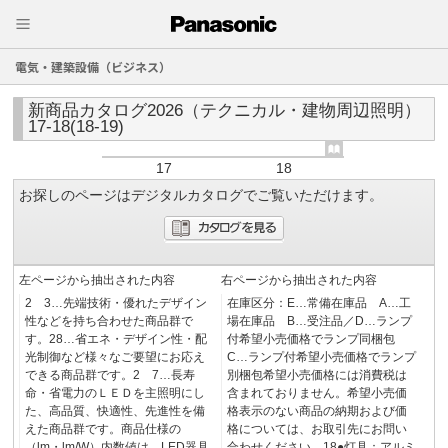
電気・建築設備（ビジネス）
新商品カタログ2026（テクニカル・建物周辺照明）
17-18(18-19)
17
18
お探しのページはデジタルカタログでご覧いただけます。
左ページから抽出された内容
右ページから抽出された内容
2 3…先端技術・優れたデザイン
在庫区分：E…常備在庫品 A…工
性などを持ち合わせた商品群で
場在庫品 B…受注品／D…ランプ
す。28…省エネ・デザイン性・配
付希望小売価格でランプ同梱包
光制御など様々なご要望にお応え
C…ランプ付希望小売価格でランプ
できる商品群です。2 7…長寿
別梱包希望小売価格には消費税は
命・省電力のＬＥＤを主照明にし
含まれておりません。希望小売価
た、高品質、快適性、先進性を備
格表示のない商品の納期および価
えた商品群です。商品仕様の
格については、お取引先にお問い
（lm・lm/W）内数値は、LED器具
合わせください。18●灯具：アルミ