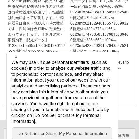
ルター出荷時設定狭い配光広い配
光データ】広角30°＋拡散フィルタ
光※配光調整機能付器具の定格値
ー出荷時設定狭い配光広い配光
は出荷時設定の数値です。性能値
0123mlx74403600186090082540
は配光によって変化します。※調
0暫定値φ299φ598φ897㎜
色器具は白色（4000K）時の数値
0123mlx62152940155573569032
です。性能値は点灯時の光源色に
5暫定値φ389φ778φ1166㎜
よって変化します。【器具光束・
0123mlx74703585187089583040
消費効率・配光データ】
0暫定値φ335φ669φ1004㎜
0123mlx10565511026401280117
0123mlx42851930107048547521
5570暫定値φ299φ598φ897㎜
5暫定値φ536φ1072φ1608㎜
0123mlx88204170220510459804
16515290°φ85360°重
65暫定値φ389φ778φ1166㎜
1.0kg0123mlx1305590325145145
0123mlx10580507526451270117
65暫定値φ870φ1739φ2609㎜
5565暫定値φ335φ669φ1004㎜
0123mlx60802740152068567530
5暫定値φ536φ1072φ1608㎜
16515290°φ85360°重
1.0kg0123mlx1850835465210205
95暫定値φ870φ1739φ2609㎜
サイトのご利用にあたって
クッキーポリシー
個人情報保護方針