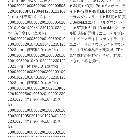
3（m）保守率1.0（単位Ix）
き出します。Ra95スポットライト
500020001000500200100100505
▶39頁▶43頁LiBecoMスポットラ
020201010K01930441230123102
イト▶42頁▶49頁LiBecoMユニバ
3（m）保守率1.0（単位Ix）
ーサルダウンライト▶53頁▶61頁
500020001000500200100505020
LiBecoMユニバーサルダウンライ
201010K019304412301231023（
ト▶57頁▶64頁LiBecoMテクニカ
m）保守率1.0（単位Ix）
ル照明装飾照明リニューアルプレ
500020001000500200100502010
ートベースライトスポットライト
200100502010K01928431230123
ユニバーサルダウンライトダウン
1023（m）保守率1.0（単位Ix）
ライト生鮮食品用照明器具LEDの
500020001000500200100502010
光で食材の色鮮やかさや、鮮度、
200100502010K01928431230123
できたて感を演出。
1023（m）保守率1.0（単位Ix）
500020001000500200200100100
505020201010K01928431230123
1023（m）保守率1.0（単位Ix）
500020001000500100502010K01
928402005001005020102001230
1231023（m）保守率1.0（単位
Ix）
500020001000500200100502010
500200100502010K01928401230
1231023（m）保守率1.0（単位
Ix）
500020001000500200100502010