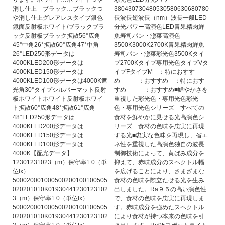
消し仕上 ブラック…ブラックつ
380430730480530580630680780
や消し仕上グレアレスタイプ銀色
長波長短波長（nm）波長一般LED
鏡面反射板ホワイト/ブラックブラ
分光パワー高演色LED青果精肉鮮
ック反射板ブラック拡散56°広角
魚寿司パン・惣菜高演色
45°中角26°拡散60°広角47°中角
3500K3000K2700K青果精肉鮮魚
26°LED250形データは
寿司パン・惣菜彩光色3500Kタイ
4000KLED200形データは
プ2700Kタイプ専用光色タイプVタ
4000KLED150形データは
イプFタイプM ：特におすす
4000KLED100形データは4000K遮
め ：おすすめ ：特におす
光角30°タイプシルバーマット反射
すめ ：おすすめ■鮮やかさを
板ホワイトホワイト反射板ホワイ
重視した彩光色・専用光色彩光
ト拡散60°広角48°拡散61°広角
色・専用光色シリーズ すべての
48°LED250形データは
食材を鮮やかに見せる光高演色シ
4000KLED200形データは
リーズ 食材の色味を忠実に再現
4000KLED150形データは
する光■忠実な色味を再現し、省エ
4000KLED100形データは
ネ性を重視した高演色独自の波長
4000K【配光データ】
制御技術によって、黄ばみ成分を
12301231023（m）保守率1.0（単
抑えて、赤味成分のスペクトル幅
位Ix）
を広げることにより、さまざまな
500020001000500200100100505
食材の色味を際立たせる光を生み
020201010K01930441230123102
出しました。Ra９５の高い演色性
3（m）保守率1.0（単位Ix）
で、食材の色味を忠実に再現しま
500020001000500200100100505
す。赤味成分を強めたスペクトル
020201010K01930441230123102
により食材が持つ本来の色味を引