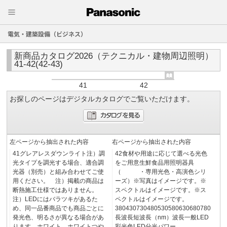
電気・建築設備（ビジネス）
新商品カタログ2026（テクニカル・建物周辺照明）
41-42(42-43)
41
42
お探しのページはデジタルカタログでご覧いただけます。
左ページから抽出された内容
右ページから抽出された内容
41グレアレスダウンライト注）調
42食材や用途に応じて選べる光色
光タイプを調光する場合、適合調
をご用意生鮮食品用照明器具
光器（別売）と組み合わせてご使
（ ・専用光色・高演色シリ
用ください。 注）掲載の商品は
ーズ）※写真はイメージです。※
断熱施工仕様ではありません。
スペクトルはイメージです。※ス
注）LEDにはバラツキがあるた
ペクトルはイメージです。
め、同一品番商品でも商品ごとに
380430730480530580630680780
発光色、明るさが異なる場合があ
長波長短波長（nm）波長一般LED
ります。ホワイト…ホワイトつや
彩光色LED分光パワー