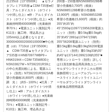
21235cd［13°/3500K］ ▲セラメ
200形∼150形用NSN0885028B希
タプレミアS35形▲CDM-T35形●灯
望小売価格3,700円（税抜）
具：アルミダイカスト（ホワイト
NSN0885128B希望小売価格
つや消し仕上）●枠：アルミダイカ
13,900円（税抜）NSN0885328B
スト（ホワイトつや消し仕上）●光
希望小売価格15,600円（税抜）約
束維持時間40000時間（光束維持
355°約35°約
率70％）●電源ユニット識別記号：
45°2593φ11097715956208電源ユ
K11注）施工時、埋込高さは
ニット（別売）重0.5kg重0.5kg約
105mm以上必要となります。
35°約45°2891φ137947159約
300004000020000100000■中心光
355°56208電源ユニット（別売）
度（cd）7710cd［19°/3500K］
重0.5kg重0.6kg重0.9kg56208電源
▲ CDM-T35形▲セラメタプレミ
ユニット（別売）重0.5kg33約35°
アS35形※HNB70977WBP9＋
約45°φ13714413992108約355°■
HNK01944＋CDM-T35W/830と
専用コントローラ（別売）詳しく
NSN33827W＋NTS92201RS9と
は11頁生鮮食品用高演色ユニバー
の中心光度比較による。電源ユニ
サルダウンライトテクニカル照明
ット（別売）NTS92201RS923A希
装飾照明リニューアルプレートベ
望小売価格16,800円（税抜）｜
ースライトスポットライトユニバ
調 光｜［約5∼100%］●灯具：ア
ーサルダウンライトダウンライト
ルミダイカスト（ホワイトつや消
生鮮食品用照明器具
し仕上）●枠：アルミダイカスト
（ホワイトつや消し仕上）●光束維
持時間40000時間（光束維持率
70％）●電源ユニット識別記号：
K10注）施工時、埋込高さは