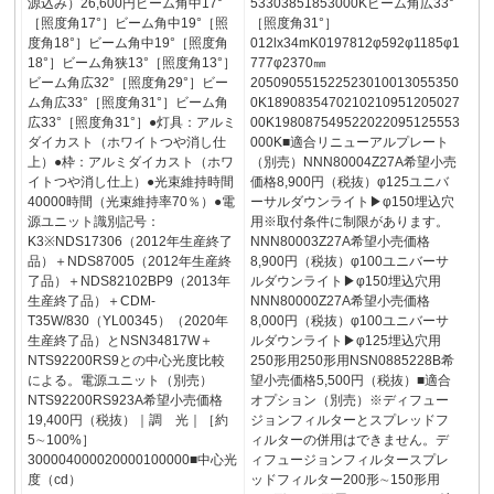
源込み）26,600円ビーム角中17°
53303851853000Kビーム角広33°
［照度角17°］ビーム角中19°［照
［照度角31°］
度角18°］ビーム角中19°［照度角
012lx34mK0197812φ592φ1185φ1
18°］ビーム角狭13°［照度角13°］
777φ2370㎜
ビーム角広32°［照度角29°］ビー
205090551522523010013055350
ム角広33°［照度角31°］ビーム角
0K1890835470210210951205027
広33°［照度角31°］●灯具：アルミ
00K198087549522022095125553
ダイカスト（ホワイトつや消し仕
000K■適合リニューアルプレート
上）●枠：アルミダイカスト（ホワ
（別売）NNN80004Z27A希望小売
イトつや消し仕上）●光束維持時間
価格8,900円（税抜）φ125ユニバ
40000時間（光束維持率70％）●電
ーサルダウンライト▶φ150埋込穴
源ユニット識別記号：
用※取付条件に制限があります。
K3※NDS17306（2012年生産終了
NNN80003Z27A希望小売価格
品）＋NDS87005（2012年生産終
8,900円（税抜）φ100ユニバーサ
了品）＋NDS82102BP9（2013年
ルダウンライト▶φ150埋込穴用
生産終了品）＋CDM-
NNN80000Z27A希望小売価格
T35W/830（YL00345）（2020年
8,000円（税抜）φ100ユニバーサ
生産終了品）とNSN34817W＋
ルダウンライト▶φ125埋込穴用
NTS92200RS9との中心光度比較
250形用250形用NSN0885228B希
による。電源ユニット（別売）
望小売価格5,500円（税抜）■適合
NTS92200RS923A希望小売価格
オプション（別売）※ディフュー
19,400円（税抜）｜調 光｜［約
ジョンフィルターとスプレッドフ
5∼100%］
ィルターの併用はできません。デ
300004000020000100000■中心光
ィフュージョンフィルタースプレ
度（cd）
ッドフィルター200形∼150形用