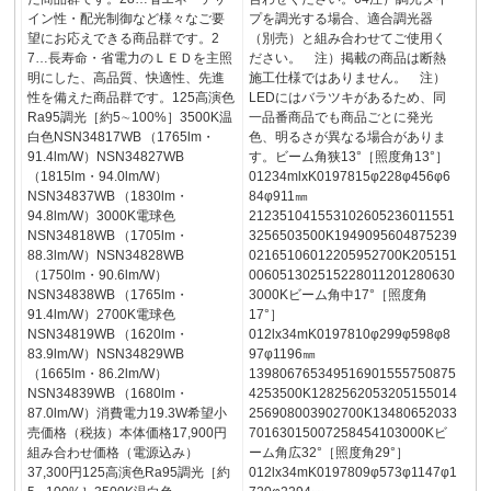
イン性・配光制御など様々なご要
プを調光する場合、適合調光器
望にお応えできる商品群です。2
（別売）と組み合わせてご使用く
7…長寿命・省電力のＬＥＤを主照
ださい。 注）掲載の商品は断熱
明にした、高品質、快適性、先進
施工仕様ではありません。 注）
性を備えた商品群です。125高演色
LEDにはバラツキがあるため、同
Ra95調光［約5∼100%］3500K温
一品番商品でも商品ごとに発光
白色NSN34817WB （1765lm・
色、明るさが異なる場合がありま
91.4lm/W）NSN34827WB
す。ビーム角狭13°［照度角13°］
（1815lm・94.0lm/W）
01234mlxK0197815φ228φ456φ6
NSN34837WB （1830lm・
84φ911㎜
94.8lm/W）3000K電球色
212351041553102605236011551
NSN34818WB （1705lm・
3256503500K1949095604875239
88.3lm/W）NSN34828WB
02165106012205952700K205151
（1750lm・90.6lm/W）
006051302515228011201280630
NSN34838WB （1765lm・
3000Kビーム角中17°［照度角
91.4lm/W）2700K電球色
17°］
NSN34819WB （1620lm・
012lx34mK0197810φ299φ598φ8
83.9lm/W）NSN34829WB
97φ1196㎜
（1665lm・86.2lm/W）
139806765349516901555750875
NSN34839WB （1680lm・
4253500K1282562053205155014
87.0lm/W）消費電力19.3W希望小
256908003902700K13480652033
売価格（税抜）本体価格17,900円
70163015007258454103000Kビ
組み合わせ価格（電源込み）
ーム角広32°［照度角29°］
37,300円125高演色Ra95調光［約
012lx34mK0197809φ573φ1147φ1