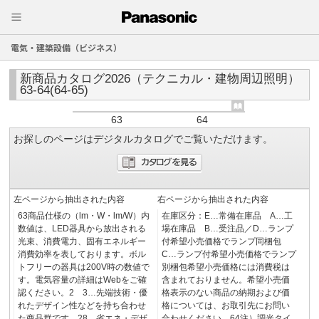
電気・建築設備（ビジネス）
新商品カタログ2026（テクニカル・建物周辺照明）
63-64(64-65)
63
64
お探しのページはデジタルカタログでご覧いただけます。
左ページから抽出された内容
右ページから抽出された内容
63商品仕様の（lm・W・lm/W）内
在庫区分：E…常備在庫品 A…工
数値は、LED器具から放出される
場在庫品 B…受注品／D…ランプ
光束、消費電力、固有エネルギー
付希望小売価格でランプ同梱包
消費効率を表しております。ボル
C…ランプ付希望小売価格でランプ
トフリーの器具は200V時の数値で
別梱包希望小売価格には消費税は
す。電気容量の詳細はWebをご確
含まれておりません。希望小売価
認ください。2 3…先端技術・優
格表示のない商品の納期および価
れたデザイン性などを持ち合わせ
格については、お取引先にお問い
た商品群です。28…省エネ・デザ
合わせください。64注）調光タイ