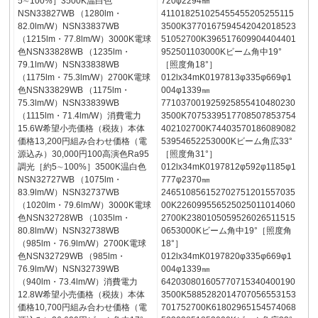
5∼100%］3500K温白色
720φ2294㎜
NSN33827WB （1280lm・
411018251025455455205255115
82.0lm/W）NSN33837WB
3500K3770167594542042018523
（1215lm・77.8lm/W）3000K電球
51052700K396517609904404401
色NSN33828WB （1235lm・
952501103000Kビーム角中19°
79.1lm/W）NSN33838WB
［照度角18°］
（1175lm・75.3lm/W）2700K電球
012lx34mK0197813φ335φ669φ1
色NSN33829WB （1175lm・
004φ1339㎜
75.3lm/W）NSN33839WB
771037001925925855410480230
（1115lm・71.4lm/W）消費電力
3500K7075339517708507853754
15.6W希望小売価格（税抜）本体
402102700K74403570186089082
価格13,200円組み合わせ価格（電
53954652253000Kビーム角広33°
源込み）30,000円100高演色Ra95
［照度角31°］
調光［約5∼100%］3500K温白色
012lx34mK0197812φ592φ1185φ1
NSN32727WB （1075lm・
777φ2370㎜
83.9lm/W）NSN32737WB
246510856152702751201557035
（1020lm・79.6lm/W）3000K電球
00K226099556525025011014060
色NSN32728WB （1035lm・
2700K2380105059526026511515
80.8lm/W）NSN32738WB
0653000Kビーム角中19°［照度角
（985lm・76.9lm/W）2700K電球
18°］
色NSN32729WB （985lm・
012lx34mK0197820φ335φ669φ1
76.9lm/W）NSN32739WB
004φ1339㎜
（940lm・73.4lm/W）消費電力
642030801605770715340400190
12.8W希望小売価格（税抜）本体
3500K5885282014707056553153
価格10,700円組み合わせ価格（電
701752700K61802965154574068