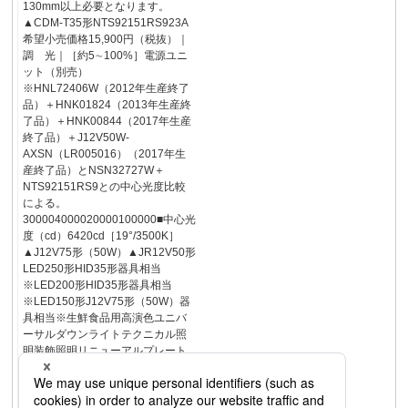
130mm以上必要となります。
▲CDM-T35形NTS92151RS923A
希望小売価格15,900円（税抜）｜
調 光｜［約5∼100%］電源ユニ
ット（別売）
※HNL72406W（2012年生産終了
品）＋HNK01824（2013年生産終
了品）＋HNK00844（2017年生産
終了品）＋J12V50W-
AXSN（LR005016）（2017年生
産終了品）とNSN32727W＋
NTS92151RS9との中心光度比較
による。
300004000020000100000■中心光
度（cd）6420cd［19°/3500K］
▲J12V75形（50W）▲JR12V50形
LED250形HID35形器具相当
※LED200形HID35形器具相当
※LED150形J12V75形（50W）器
具相当※生鮮食品用高演色ユニバ
ーサルダウンライトテクニカル照
明装飾照明リニューアルプレート
ベースライトスポットライトユニ
バーサルダウンライトダウンライ
ト生鮮食品用照明器具※加工対応