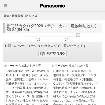
電気・建築設備（ビジネス）
新商品カタログ2026（テクニカル・建物周辺照明）
83-84(84-85)
83
84
お探しのページはデジタルカタログでご覧いただけます。
左ページから抽出された内容
右ページから抽出された内容
83商品仕様の（lm・W・lm/W）内
在庫区分：E…常備在庫品 A…工
数値は、LED器具から放出される
場在庫品 B…受注品／D…ランプ
光束、消費電力、固有エネルギー
付希望小売価格でランプ同梱包
消費効率を表しております。ボル
C…ランプ付希望小売価格でランプ
トフリーの器具は200V時の数値で
別梱包希望小売価格には消費税は
す。電気容量の詳細はWebをご確
含まれておりません。希望小売価
認ください。2 3…先端技術・優
格表示のない商品の納期および価
れたデザイン性などを持ち合わせ
格については、お取引先にお問い
た商品群です。28…省エネ・デザ
合わせください。84sBシリーズテ