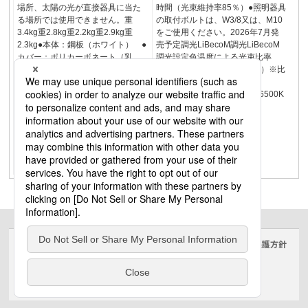
場所、太陽の光が直接器具に当た
時間（光束維持率85％）●照明器具
る場所では使用できません。重
の取付ボルトは、W3/8又は、M10
3.4kg重2.8kg重2.2kg重2.9kg重
をご使用ください。2026年7月発
2.3kg●本体：鋼板（ホワイト） ●
売予定調光LiBecoM調光LiBecoM
カバー：ポリカーボネート（乳
調光設定色温度による光束比率
白） ●光束維持時間40000時間
（5000Kを100%とした場合）※比
（光束維持率85％）●照明器具の取
率曲線はイメージです。
付ボルトは、W3/8又は、M10をご
2700K0501004000K5000K6500K
使用ください。調光2026年7月発
売予定LiBecoM調光LiBecoM調光
設定色温度による光束比率
（5000Kを100%とした場合）※比
率曲線はイメージです。
2700K0501004000K5000K6500K
サイトのご利用にあたって
クッキーポリシー
個人情報保護方針
電気・建築設備（ビジネス）
© Panasonic Electric Works Co., Ltd.