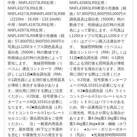
中用：NNFL42273LR9右用：
NNFL42963LR9左用：
NNFL43273LR9左用：
NNFL43963LR9希望小売価格（税
NNFL44273LR9NNFL40973LR9B
抜）57,900円52,900円50,000円※
（2210lm・16.6W・133.1lm/W）
調色器具は昼白色（5000K）時の
中用：NNFL41973LR9右用：
数値です。性能値は点灯時の光源
NNFL42973LR9左用：
色によって変化します。※写真は
NNFL43973LR9希望小売価格（税
L1200タイプ※写真はL1200タイプ
抜）57,900円52,900円50,000円※
（※）はグリーン購入法適合外で
写真はL1200タイプ※調色器具は
す。 無線照明制御（リベコム）
昼白色（5000K）時の数値です。
適合コントローラ（RM）詳しくは
性能値は点灯時の光源色によって
11頁■適合調光器（RM）※1調光
変化します。 無線照明制御（リ
器による消灯後も照明器具が薄暗
ベコム）適合コントローラ（RM）
く発光する場合があります。演出
詳しくは11頁■適合調光器（RM）
用に消灯する際はご注意くださ
※1調光器による消灯後も照明器具
い。※2別途、信号変換インターフ
が薄暗く発光する場合がありま
ェースNQL10161が必要になりま
す。演出用に消灯する際はご注意
す。※2■適合調光器（LR）ライト
ください。※2別途、信号変換イン
コントロール※1セパレートセルコ
ターフェースNQL10161が必要に
ン注）ＬＥＤにはバラツキがある
なります。※2■適合調光器（LR）
ため、同一品番商品でも商品ごと
ライトコントロール※1セパレート
に発光色、明るさが異なる場合が
セルコン注）適合調光器をご使用
あります。重4.0kg重3.3kg重2.6kg
ください。 注）一般屋内用器具
重3.4kg重2.8kg●本体：鋼板（ホワ
です。屋外環境（軒下など半屋外
イト） ●カバー：ポリカーボネー
を含む）や腐食性ガスの発生する
ト（乳白） ●光束維持時間40000