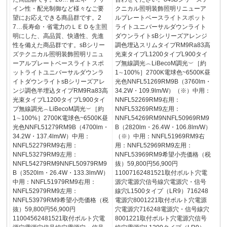
イン性・配光制御など様々なご要
クニカル照明装飾照明リニューア
望にお応えできる商品群です。2
ルプレートベースライトスポット
7…長寿命・省電力のＬＥＤを主照
ライトユニバーサルダウンライト
明にした、高品質、快適性、先進
ダウンライトsBシリーズアレンジ
性を備えた商品群です。sBシリー
調色埋込スリムタイプRM9Ra83高
ズテクニカル照明装飾照明リニュ
光束タイプL1200タイプL900タイ
ーアルプレートベースライトスポ
プ無線調光︵LiBecoM調光︶［約
ットライトユニバーサルダウンラ
1∼100%］2700K電球色~6500K昼
イトダウンライトsBシリーズアレ
光色NNFL51269RM9B（3760lm・
ンジ調色半埋込タイプRM9Ra83高
34.2W・109.9lm/W）（※）中用：
光束タイプL1200タイプL900タイ
NNFL52269RM9右用：
プ無線調光︵LiBecoM調光︶［約
NNFL53269RM9左用：
1∼100%］2700K電球色~6500K昼
NNFL54269RM9NNFL50969RM9
光色NNFL51279RM9B（4700lm・
B（2820lm・26.4W・106.8lm/W）
34.2W・137.4lm/W）中用：
（※）中用：NNFL51969RM9右
NNFL52279RM9右用：
用：NNFL52969RM9左用：
NNFL53279RM9左用：
NNFL53969RM9希望小売価格（税
NNFL54279RM9NNFL50979RM9
抜）59,800円56,900円
B（3520lm・26.4W・133.3lm/W）
11007162481521取付ボルト穴電
中用：NNFL51979RM9右用：
源穴電源穴信号線穴電源穴・信号
NNFL52979RM9左用：
線穴L1500タイプ（LR9）716248
NNFL53979RM9希望小売価格（税
電源穴8001221取付ボルト穴電源
抜）59,800円56,900円
穴電源穴716248電源穴・信号線穴
11004562481521取付ボルト穴電
8001221取付ボルト穴電源穴信号