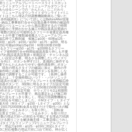
照明リニューアルプレートベースライトスポット
ンライトダウンライトリニューアルダウンライ
あらゆるシーンでの「かんたん」にこだわり、
。リニューアルダウンライトダウンライト+リニ
サイトはこちら埋込穴径調整機能動画もご覧いた
外線調光）について詳しくはBeforeAfter現場
∼納品工事事前打合せや設置品番不明時の確認作
様なバリエーションから商品選択するので時間
包処分に手間がかかる施工や既設器具設置跡の
で複数の対応が可能明るさフリー※省選定器具種
ートが不要で種類減省搬入リニューアルプレー
広枠で工数削減 省施工φ100・60形φ125・
100・φ125・φ150／φ150・φ175・φ200、明る
能φ100φ125φ150⋮60形100形150形
0明るさフリーφ150・φ175・φ200明るさフリー
タイプ省時間打合せ時間短縮器具取り外しも不要
井の汚れ既設器具設置跡＋初期設定・チャンネル設
しい設定は不要。明るさを調整したいウィズリ
器を向け、ボタンを押すだけ。直感的に操作する
要でかんたんわかりやすい操作感長押しボタン
。現在の明るさタイプの確認に加え、操作の手
操作時に点滅］明るさ指定ボタンを長押ししな
連続で調整することが可能です。［長押し操作
るさは…？交換時期はいつ？・・パナソニック
明器具が点滅リニューアルプレートを使用幅広枠
信器ボタンで、3段階に明るさタイプが設定可能
送信器ボタンについて1250形2150形3100形
操作ボタンで設定可能 ※ウィズリモ2は初期照
アルプレートが不要で、商品選定および施工時
見た目もすっきり美しく。埋込穴径調整機能を
の対応を可能にしました。※Mタイプ・Ｌタイプ
大径（Mタイプ：φ150・Lタイプ：φ200）とな
50175200回転金具を回すだけで取付バネの幅
最初に「つまみネジ」を取り外し、「回転金
位置まで回したら、「つまみネジ」を取り付け
複数の埋込穴径への対応を可能にする埋込穴径調
おける困りごとを解決施主様・工事店様にうれし
モ2タイプもラインアップ2リニューアルプレート
埋込穴φ100・φ125・φ150に対応Lタイプ：
φ200に対応複数の埋込穴径に1台で対応。枠が広く