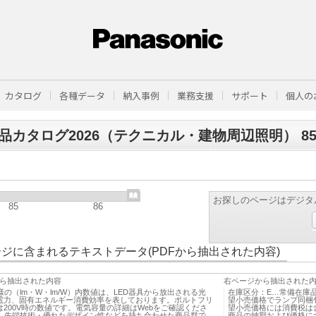
カタログ
各種データ
納入事例
業務支援
サポート
個人の
品カタログ2026（テクニカル・建物周辺照明） 85-86
お探しのページはデジタ
85
86
ジに含まれるテキストデータ(PDFから抽出された内容)
ら抽出された内容
右ページから抽出された
様の（lm・W・lm/W）内数値は、LED器具から放出される光
在庫区分：E…常備在庫
電力、固有エネルギー消費効率を表しております。ボルトフリ
望小売価格でランプ同梱
は200V時の数値です。電気容量の詳細はWebをご確認くださ
望小売価格には消費税は
3…先端技術・優れたデザイン性などを持ち合わせた商品群で
商品の納期および価格に