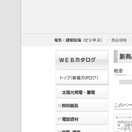
こ
こ
か
ら
本
文
で
す
電気・建築設備（ビジネス）
商品情報
。
新商
概要
このペー
左ページか
85商品仕
束、消費
ーの器具
い。2 