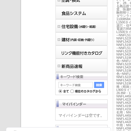
す。28
る商品群
質、快適
飾照明リ
ダウンラ
11008
L1500
源穴・信号
電源穴85
L1500タ
─NNFL51
NNFL52
NNFL542
NNFL51
─NNFL51
NNFL52
NNFL542
NNFL51
色─NNFL5
NNFL52
NNFL542
NNFL51
色─NNFL5
NNFL52
NNFL542
NNFL51
格（税抜）─
L900タイ
26.8W・
NNFL445
NNFL42
NNFL442
NNFL41
NNFL415
右用：NNF
マイバインダーは空です。
NNFL445
NNFL42
NNFL442
中用：NNF
NNFL439