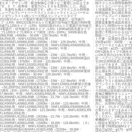
…省エネ・デザイン性・配光制御など様々なご要望にお応えでき
86テクニカル照明装飾
です。2 7…長寿命・省電力のＬＥＤを主照明にした、高品
ライトユニバーサルダウ
性、先進性を備えた商品群です。sBシリーズテクニカル照明装
ト現場調査から設定まで
ニューアルプレートベースライトスポットライトユニバーサル
時間短縮と安心感を実現
イトダウンライトsBシリーズ埋込コンフォートタイプ
ューアルプレートWeb
5841521取付ボルト穴電源穴電源穴信号線穴電源穴・信号線穴
だけます。ウィズリモ2（赤
タイプ（LR9）8001221取付ボルト穴電源穴信号線穴電源穴8584電
調査提案書作成器具発注
線穴L1200タイプ（LR9）500921取付ボルト穴電源穴信号線穴
業などに時間がかかる多
84電源穴・信号線穴L900タイプ（LR9）LR9Ra83高光束タイプ
がかかる仕分け作業や梱
イプL1200タイプL900タイプ調光［約5∼100%］5000K昼白色
処理に手間がかかる1台
280LR9B（4000lm・30.6W・130.7lm/W）中用：
類統一リニューアルプレ
280LR9右用：NNFL53280LR9左用：
ト不要・設置跡を隠せる幅
80LR9NNFL50980LR9B（2950lm・23W・128.2lm/W）中用：
150形φ150・200形・・φ
980LR9右用：NNFL52980LR9左用：NNFL53980LR94000K白色
さフリー※とりあえずで対応可
281LR9B（3800lm・30.6W・124.1lm/W）中用：
⋮×φ100・φ125・φ15
281LR9右用：NNFL53281LR9左用：
OR※調光タイプ※調光
81LR9NNFL50981LR9B（2800lm・23W・121.7lm/W）中用：
♪♪OK天井のはがれ天
981LR9右用：NNFL52981LR9左用：NNFL53981LR93500K温白
定・ペアリングなどの難
1282LR9B（3760lm・30.6W・122.8lm/W）中用：
モ2対応照明器具に送信
282LR9右用：NNFL53282LR9左用：
ことができます。設定不
82LR9NNFL50982LR9B（2770lm・23W・120.4lm/W）中用：
操作時に照明器具が点滅
982LR9右用：NNFL52982LR9左用：NNFL53982LR93000K電球
応え感を向上。［ボタン
1283LR9B（3680lm・30.6W・120.2lm/W）中用：
がら、複数の照明器具を
283LR9右用：NNFL53283LR9左用：
に対応］ライトバーの明
83LR9NNFL50983LR9B（2710lm・23W・117.8lm/W）中用：
照明イラスト追加5点照
983LR9右用：NNFL52983LR9左用：NNFL53983LR9希望小売価
ダウンライトそれぞれ送
55,200円52,300円低光束タイプL1500タイプL1200タイプ
です。（左図）ウィズリモ2
プ調光［約5∼100%］5000K昼白色NNFL41580LR9B（3430lm・
※200形は送信器の調光
127.9lm/W）中用：NNFL42580LR9右用：NNFL43580LR9左用：
度補正機能付きリニュー
80LR9NNFL41280LR9B（2750lm・21.7W・126.7lm/W）中用：
間が短縮できます。また
280LR9右用：NNFL43280LR9左用：
搭載。複数の埋込穴径へ
80LR9NNFL40980LR9B（2050lm・16.6W・123.4lm/W）中用：
共に、出荷時の埋込穴は最
980LR9右用：NNFL42980LR9左用：NNFL43980LR94000K白色
ります。※Lタイプの場合1
81LR9B（3250lm・26.8W・121.2lm/W）中用：NNFL42581LR9
が変わりますつまみネジ
L43581LR9左用：
具」を持ち、設置穴径の
81LR9NNFL41281LR9B（2610lm・21.7W・120.2lm/W）中用：
てください。回転金具1
281LR9右用：NNFL43281LR9左用：
整機能4リニューアルに
81LR9NNFL40981LR9B（1940lm・16.6W・116.8lm/W）（※）
い時短を実現3ウィズリ
L41981LR9右用：NNFL42981LR9左用：
が不要で時間短縮Mタイプ：
81LR93500K温白色NNFL41582LR9B（3220lm・26.8W・
埋込穴φ150・φ175・