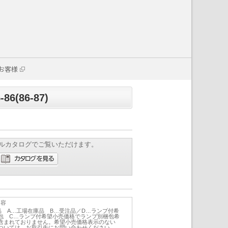
お客様
(86-87)
ルカタログでご覧いただけます。
内容
品 A…工場在庫品 B…受注品／D…ランプ付希
包 C…ランプ付希望小売価格でランプ別梱包希
含まれておりません。希望小売価格表示のない
ついては、お取引先にお問い合わせください。