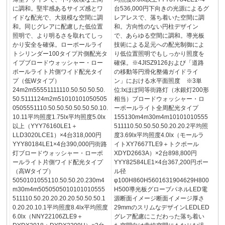
に調和。堅牢感あるサイズ感とワ
台536,000円下向きの光源によるグ
イドな配光で、大規模な空間に調
レアレスで、落ち着いた空間に調
和。同じグレアに配慮した低位置
和。方向性のない円柱デザイン
照明で、より明るさを取れてしっ
で、あらゆる空間に調和。導光板
かり安全を確保。ローポールライ
技術による足元への配光制御によ
トシリンダー100タイプ片側配光タ
り低位置照明でもしっかり照度を
イプブロードウォッシャー・ロー
確保。※4JISZ9126および「道路
ポールライト片側ワイド配光タイ
の移動等円滑化整備ガイドライ
プ（低Wタイプ）
ン」における水平面照度 ※3単
24m2m55551111110.50.50.50.50.
位:lxほぼ同等街路灯（水銀灯200形
50.5111124m2m51010101050505
相当）ブロードウォッシャー・ロ
0505551110.50.50.50.50.50.50.10.
ーポールライト全周配光タイプ
10.11平均照度1.75lx平均照度5.0lx
155130m4m30m4m10101010555
以上（YYY76160LE1＋
511110.50.50.50.50.20.20.2平均照
LLD3020LCE1）×4台318,000円
度3.69lx平均照度4.0lx（モールラ
YYY80184LE1×4台390,000円街路
イトXY7667TLE9＋トクポール
灯ブロードウォッシャー・ローポ
XDYD2663A）×2台898,800円
ールライト片側ワイド配光タイプ
YYY82584LE1×4台367,200円ポー
（高Wタイプ）
ル径
5050101055110.50.50.20.230m4
φ100H860H5601631904629H800
m30m4m5050505010101010555
H500導光板グローブパネルLED電
511110.50.20.20.20.20.50.50.50.1
源断面イメージ断面イメージ厚さ
0.20.20.10.1平均照度8.4lx平均照度
29mmのスリムなデザインLEDLED
6.0lx（NNY22106ZLE9＋
グレア配慮にこだわった落ち着い