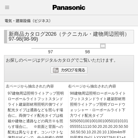
電気・建築設備（ビジネス）
新商品カタログ2026（テクニカル・建物周辺照明）
97-98(98-99)
97
98
お探しのページはデジタルカタログでご覧いただけます。
左ページから抽出された内容
右ページから抽出された内容
97建物周辺照明ライトアップ照明
98建物周辺照明ローポールライト
ローポールライトフットスタンド
フットスタンドライト建築部材用
ライト建築部材用照明片側ワイド
照明ライトアップ照明ブロードウ
配光タイプは通路などを照らす場
ォッシャー・ローポールライト下
合に。両側ワイド配光タイプは植
方ワイド配光タイプ
栽や建物と通路などの両方※を照
505050100100100100501010101
らす場合に。 ※前面と背面への
0555511110.50.20.20.20.20.50.50
配光は異なります。コンパクトな
.50.50.50.10.20.20.10.130m4m平
薄型デザインで、中小規模な空間
均照度8.0lx以上YYY87784LE1×4