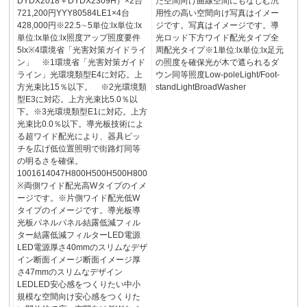
DYDX2018＋DYDX2309H）×2台
た空間向け曲線空間にもなじむ汎
721,200円YYY80584LE1×4台
用性の高い空間向け写真はイメー
428,000円※22.5∼5単位:lx単位:lx
ジです。写真はイメージです。導
単位:lx単位:lx照度アップ照度要件
光ロッド下方ワイド配光タイプ全
5lx※4環境省「光害対策ガイドライ
周配光タイプ※1単位:lx単位:lx足元
ン」 ※1環境省「光害対策ガイド
の照度を確保光が木で遮られるダ
ライン」光環境類型E4に対応。上
ウン同等照度Low-poleLight/Foot-
方光束比15％以下。 ※2光環境類
standLightBroadWasher
型E3に対応。上方光束比5.0％以
下。※3光環境類型E1に対応。上方
光束比0.0％以下。導光板技術によ
る超ワイド配光により、器具ピッ
チを広げ低位置照明で街路灯同等
の明るさを確保。
1001614047H800H500H500H800
※両側ワイド配光高Wタイプのイメ
ージです。※片側ワイド配光低W
タイプのイメージです。導光板導
光板パネルパネル結露低減フィル
ター結露低減フィルターLED電源
LED電源厚さ40mmのスリムなデザ
イン断面イメージ断面イメージ厚
さ47mmのスリムなデザイン
LEDLED安心感をつくりたい中小
規模な空間向け安心感をつくりた