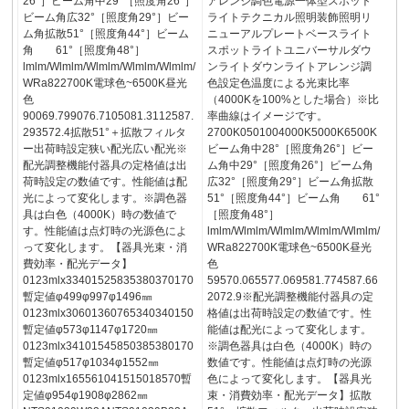
26°］ビーム角中29°［照度角26°］
アレンジ調色電源一体型スポット
ビーム角広32°［照度角29°］ビー
ライトテクニカル照明装飾照明リ
ム角拡散51°［照度角44°］ビーム
ニューアルプレートベースライト
角 61°［照度角48°］
スポットライトユニバーサルダウ
lmlm/Wlmlm/Wlmlm/Wlmlm/Wlmlm/
ンライトダウンライトアレンジ調
WRa822700K電球色~6500K昼光
色設定色温度による光束比率
色
（4000Kを100%とした場合）※比
90069.799076.7105081.3112587.
率曲線はイメージです。
293572.4拡散51°＋拡散フィルタ
2700K0501004000K5000K6500K
ー出荷時設定狭い配光広い配光※
ビーム角中28°［照度角26°］ビー
配光調整機能付器具の定格値は出
ム角中29°［照度角26°］ビーム角
荷時設定の数値です。性能値は配
広32°［照度角29°］ビーム角拡散
光によって変化します。※調色器
51°［照度角44°］ビーム角 61°
具は白色（4000K）時の数値で
［照度角48°］
す。性能値は点灯時の光源色によ
lmlm/Wlmlm/Wlmlm/Wlmlm/Wlmlm/
って変化します。【器具光束・消
WRa822700K電球色~6500K昼光
費効率・配光データ】
色
0123mlx33401525835380370170
59570.065577.069581.774587.66
暫定値φ499φ997φ1496㎜
2072.9※配光調整機能付器具の定
0123mlx30601360765340340150
格値は出荷時設定の数値です。性
暫定値φ573φ1147φ1720㎜
能値は配光によって変化します。
0123mlx34101545850385380170
※調色器具は白色（4000K）時の
暫定値φ517φ1034φ1552㎜
数値です。性能値は点灯時の光源
0123mlx165561041515018570暫
色によって変化します。【器具光
定値φ954φ1908φ2862㎜
束・消費効率・配光データ】拡散