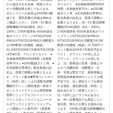
から放出される光束、固有エネル
ダイカスト ●光束維持時間40000
ギー消費効率を表しております。
時間（光束維持率70％）●100V配
ボルトフリーの器具は200V時の数
線ダクト用 ●天井面取付専用注）
値です。電気容量の詳細はWebを
配光角度の設定は、現場で調整が
ご確認ください。1528～51°配光
必要となります。28～51°配光調整
調整機能付Ra82調光［約1～
機能付Ra82調光［約1～100%］
100%］2700K電球色~6500K昼光
2700K電球色~6500K昼光色ホワイ
色ホワイトブラックNTS01551W
トブラックNTS01051W RM1A
RM1A NTS01551B RM1A 消費電力
NTS01051B RM1A 消費電力8.5W
12.9W希望小売価格（税抜）
希望小売価格（税抜）37,200円フ
42,200円2026年7月発売予定150形
ラット配光2026年7月発売予定ホ
LED●灯具：アルミダイカスト ●
ワイト…ホワイトつや消し仕上
光束維持時間40000時間（光束維
ブラック…ブラックつや消し仕
持率70％）●100V配線ダクト用 ●
上 注）新商品の光束・固有エネ
天井面取付専用注）配光角度の設
ルギー消費効率・消費電力・仕
定は、現場で調整が必要となりま
様・写真は暫定です。最新情報は
す。フラット配光■専用コントロー
照明器具検索Webサイトにて公開
ラ（別売）詳しくは11頁配光調整
予定です。注）調光タイプを調光
機能付アレンジ調色電源一体型ス
する場合、適合調光器（別売）と
ポットライトテクニカル照明装飾
組み合わせてご使用ください。
照明リニューアルプレートベース
注）LEDにはバラツキがあるた
ライトスポットライトユニバーサ
め、同一品番商品でも商品ごとに
ルダウンライトダウンライトアレ
発光色、明るさが異なる場合があ
ンジ調色ビーム角中28°［照度角
ります。100形LED配光調整機能付