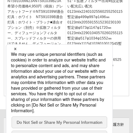
NTS91039W23ANTS91039B23A
51°＋拡散フィルター出荷時設定狭
希望小売価格4,950円（税抜）グレ
い配光広い配光
アカットフード※NTS91039W適合
0123mlx22401025560255250115
灯具：ホワイト NTS91039B適合
暫定値φ499φ997φ1496㎜
灯具：ホワイト・ブラック■適合オ
0123mlx2055915515230230100
プション（別売）※拡散フィルタ
暫定値φ573φ1147φ1720㎜
ー、ディフュージョンフィルタ
0123mlx22901040570260255115
ー、スプレッドフィルターの併用
暫定値φ517φ1034φ1552㎜
はできません。ディフュージョン
0123mlx111541028010012545暫
フィルタースプレッドフィルター
定値φ954φ1908φ2862㎜
拡散フィルターNTS9104123A希望
16515290°φ85360°重
小売価格2,750円（税抜）
1.0kg0123mlx590215150556525
NTS9104323A希望小売価格4,750
暫定値φ1178φ2356φ3534㎜
円（税抜）NTS9103623A希望小売
価格2,750円（税抜）
WB16515290°φ85360°重
1.0kg0123mlx8803252208010035
暫定値φ1178φ2356φ3534㎜
サイトのご利用にあたって
クッキーポリシー
個人情報保護方針