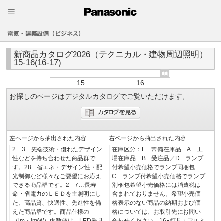
電気・建築設備（ビジネス）
新商品カタログ2026（テクニカル・建物周辺照明）
15-16(16-17)
15
16
お探しのページはデジタルカタログでご覧いただけます。
左ページから抽出された内容
右ページから抽出された内容
2 3…先端技術・優れたデザイン
在庫区分：E…常備在庫品 A…工
性などを持ち合わせた商品群で
場在庫品 B…受注品／D…ランプ
す。28…省エネ・デザイン性・配
付希望小売価格でランプ同梱包
光制御など様々なご要望にお応え
C…ランプ付希望小売価格でランプ
できる商品群です。2 7…長寿
別梱包希望小売価格には消費税は
命・省電力のＬＥＤを主照明にし
含まれておりません。希望小売価
た、高品質、快適性、先進性を備
格表示のない商品の納期および価
えた商品群です。商品仕様の
格については、お取引先にお問い
（lm・lm/W）内数値は、LED器具
合わせください。16●灯具：アルミ