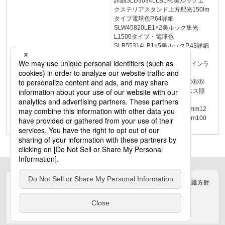
詳細SLD3034LLB1×6美ルックエ
クステリアスタンド上方配光150lm
タイプ電球色P.64詳細
SLW45820LE1×2美ルック集光
L1500タイプ・電球色
SLB55314LB1×5美ルックP.43詳細
集光L1200タイプ・電球色
SLB55311LB1×1美ルックラインラ
イト納まり図
ⓐⓒⓒⓒⓓⓔⓓⓔⓒⓑⓑⓐⓔⓑⓑ
ⓐ80mm120mm57mmコーニス照
明コーブ照明
33mm30mm57mm33mm80mm12
0mm80mm80mm15mm15mm100
mm57mm17
サイトのご利用にあたって
クッキーポリシー
個人情報保護方針
電気・建築設備（ビジネス）
© Panasonic Electric Works Co., Ltd.