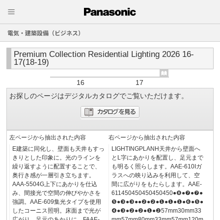
電気・建築設備（ビジネス）
Premium Collection Residential Lighting 2026 16-
17(18-19)
16
17
お探しのページはデジタルカタログでご覧いただけます。
左ページから抽出された内容
右ページから抽出された内容
E建築に同化し、壁面も天井もすっ
LIGHTINGPLANH天井から壁面へ
きりとした印象に。光のラインを
とL字にあかりを配置し、足元まで
繰り返すように配置することで、
も明るく照らします。AAE-610Iガ
奥行き感が一層引き立ちます。
ラスへの映り込みを利用して、空
AAA-5504G上下にあかりを仕込
間に広がりをもたらします。AAE-
み、間接光で空間の伸びやかさを
611450450450450450●❽●❼●❼●
強調。AAE-609集光タイプを使用
❺●❸●❸●●❷●❷●❶●❶●❶●❻●❺●
したコーニス照明。床面まで光が
❹●❸●❷●❷●❶●❷57mm30mm33
広がり、足元のあかりに。FAAE-
mm57mm80mm33mm57mm120m