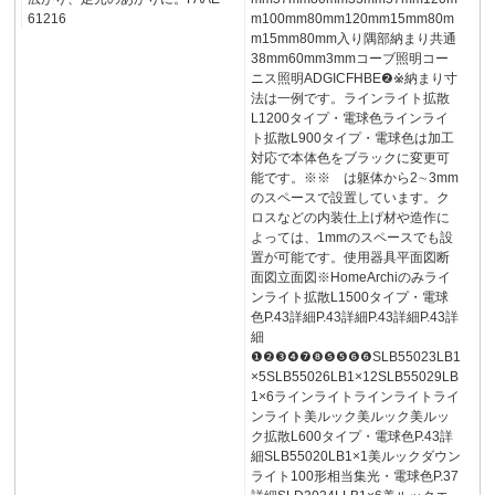
61216
m100mm80mm120mm15mm80m
m15mm80mm入り隅部納まり共通
38mm60mm3mmコーブ照明コー
ニス照明ADGICFHBE❷※納まり寸
法は一例です。ラインライト拡散
L1200タイプ・電球色ラインライ
ト拡散L900タイプ・電球色は加工
対応で本体色をブラックに変更可
能です。※※ は躯体から2∼3mm
のスペースで設置しています。ク
ロスなどの内装仕上げ材や造作に
よっては、1mmのスペースでも設
置が可能です。使用器具平面図断
面図立面図※HomeArchiのみライ
ンライト拡散L1500タイプ・電球
色P.43詳細P.43詳細P.43詳細P.43詳
細
❶❷❸❹❼❽❺❺❻❻SLB55023LB1
×5SLB55026LB1×12SLB55029LB
1×6ラインライトラインライトライ
ンライト美ルック美ルック美ルッ
ク拡散L600タイプ・電球色P.43詳
細SLB55020LB1×1美ルックダウン
ライト100形相当集光・電球色P.37