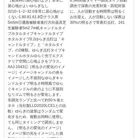
［着席時の居心地のよさ］非常に
6.5時間後タイマー調光タイプ自動
居心地がよいゆらぎなし
調光で深夜の光害対策・防犯対策
3210−1−2−32.0非常に居心地がよ
に。人が活動する時間帯は明るく
くない1.80.81.61.8②テラス席
お出迎え。人が活動しない深夜は
5m5m①通路被験者進行方向器具芝
30%の明るさで常夜灯点灯。241
生被験者5m2.7m机キャンドルタイ
プホタルタイプキャンドルタイプ
ホタルタイプ0.2ゆらぎ点灯は「キ
ャンドルタイプ」と「ホタルタイ
プ」の2種類。ゆらぎ点灯タイプキ
ャンドルホタルゆらぐ光でエクス
テリア空間に心地よさをプラス。
AAJ-1043Ⓛ［明るさの変化のイメ
ージ］イメージキャンドルの炎を
イメージした不規則なゆらぎキャ
ンドルタイプ明るさ時間風でゆら
ぐキャンドルの炎のように不規則
なリズムで明るさが変化します。
非調光ランプと比べて約50％省エ
ネ※（当社製LLD2020LCE1との比
較）ゆらぎの波形はランダムで変
化するため、複数台同時に使用し
ても同じタイミングで調光しませ
ん。［明るさの変化のイメージ］
イメージ蛍の光をイメージした規