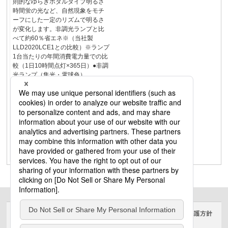
則的なゆらぎホタルタイプ明るさ
時間蛍の光など、自然現象をモチ
ーフにした一定のリズムで明るさ
が変化します。非調光ランプと比
べて約60％省エネ※（当社製
LLD2020LCE1との比較）※ランプ
1台当たりの年間消費電力量での比
較（1日10時間点灯×365日）●非調
光ランプ（集光・電球色）
LLD2020LCE1…18.25ｋWh/年●ゆ
らぎ点灯タイプ（キャンドルタイ
プ）LLD20206CM1…7.74ｋWh/
年、ゆらぎ点灯タイプ（ホタルタ
イプ）LLD20207CM1…6.76ｋWh/
年アウトドアで過ごす場所に。ゆ
らぎのあかりが、さりげなく華や
かさを添えます。ゆらぎ点灯のご
紹介Commonfeatures共通特長240
サイトのご利用にあたって
クッキーポリシー
個人情報保護方針