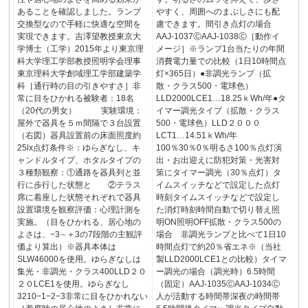
あることを確認しました。ランプ
やすく、周囲へのまぶしさにも配
交換型なので手軽に快適な空間を
慮できます。間引き点灯の場合
実現できます。吉澤望教授東京大
AAJ-1037ⒸAAJ-1038Ⓒ［動作イ
学博士（工学）2015年より東京理
メージ］※ランプ1台当たりの年間
科大学理工学部教授照明学会理事
消費電力量での比較（1日10時間点
東京理科大学創域理工学部建築学
灯×365日）●非調光ランプ（拡
科［通行時の目の引きやすさ］非
散・クラス500・電球色）
常に目をひかれる被験者：18名
LLD2000LCE1…18.25ｋWh/年●タ
（20代の男女） 実験環境：
イマー調光タイプ（拡散・クラス
屋外で器具を５ｍ間隔で３台設置
500・電球色）LLD２０００
（右図）器具設置前の床面照度約
LCT1…14.51ｋWh/年
25lx点灯条件※：ゆらぎなし、キ
100％30％0％明るさ100％点灯演
ャンドルタイプ、ホタルタイプの
出・お出迎えに防犯対策・光害対
３種類観察：①通路を器具列と並
策にタイマー調光（30％点灯）タ
行に歩行した状態と ②テラス
イムスイッチなどで設定した点灯
席に着座した状態それぞれで器具
時刻タイムスイッチなどで設定し
設置環境を観察評価：心理計測を
た消灯時刻時間自動で切り替え照
実施。（目をひかれる、居心地の
明ON照明OFF拡散・クラス500の
よさは、−3∼＋3の7段階の主観評
場合 非調光ランプと比べて1日10
価より算出）※器具本体は
時間点灯で約20％省エネ※（当社
SLW46000を使用。ゆらぎなしは
製LLD2000LCE1との比較）タイマ
集光・非調光・クラス400LLD２０
ー調光の場合（調光時）6.5時間
２０LCE1を使用。ゆらぎなし
（固定）AAJ-1035ⒸAAJ-1034Ⓒ
3210−1−2−3非常に目をひかれない
人が活動する時間帯深夜の時間帯