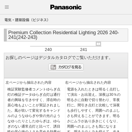
電気・建築設備（ビジネス）
Premium Collection Residential Lighting 2026 240-
241(242-243)
240
241
お探しのページはデジタルカタログでご覧いただけます。
左ページから抽出された内容
右ページから抽出された内容
検証実験監修者コメントゆらぎ点
電源を入れたときは明るく点灯し
灯の検証データゆらぎ点灯は通行
て演出・お出迎え。深夜は30％の
者の興味を引きやすく、滞在時の
明るさに自動で切り替わり、常夜
居心地もよいことが実証されまし
灯に。間引き点灯と比較して深夜
た。風が吹いて変化するキャンド
も歩行しやすく、周囲へのまぶし
ルのようなゆらぎや蛍の光のよう
さも抑えることができます。明る
なゆったりとしたゆらぎは、ゆら
さにムラがあり歩きにくくなり、
ぎのない通常点灯と比べて、誘目
周囲へのまぶしさも気になりま
性や居心地のよさを高める効果が
す。明るさのムラを抑えて、歩き