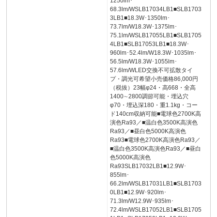
1250lm･
68.3lm/WSLB17034LB1■SLB1703
3LB1■18.3W･1350lm･
73.7lm/W18.3W･1375lm･
75.1lm/WSLB17055LB1■SLB1705
4LB1■SLB17053LB1■18.3W･
960lm･52.4lm/W18.3W･1035lm･
56.5lm/W18.3W･1055lm･
57.6lm/WLED交換不可拡散タイ
プ・調光可希望小売価格86,000円
（税抜）23幅φ24・高668・全高
1400∼2800調節可能・埋込穴
φ70・埋込深180・重1.1kg・コー
ド140cm収納可能■電球色2700K高
演色Ra93／■温白色3500K高演色
Ra93／■昼白色5000K高演色
Ra93■電球色2700K高演色Ra93／
■温白色3500K高演色Ra93／■昼白
色5000K高演色
Ra93SLB17032LB1■12.9W･
855lm･
66.2lm/WSLB17031LB1■SLB1703
0LB1■12.9W･920lm･
71.3lm/W12.9W･935lm･
72.4lm/WSLB17052LB1■SLB1705