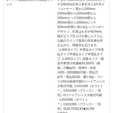
ンジ
チ150mm1灯吊り多灯吊り1灯吊り
（コーナー）壁から200mm･
200mm壁から200mm壁から
200mmピッチ200mm壁から
300mm壁から200mmピッチ
300mm空間に溶け込むシリンダー
デザイン。灯具はわずかΦ24mm。
端正なリブ仕上げを施したスリム
な縦のラインで器具の存在感を抑
えながら、間接光を広げます。
［L900タイプ］半埋込タイプ半埋
込タイプ半埋込タイプ半埋込タイ
プ［L600タイプ］拡散タイプ・調
光可希望小売価格93,000円（税
抜）23幅φ24・高964・全高
1400∼2800調節可能・埋込穴
φ70・埋込深180・重1.3kg・コー
ド140cm収納可能Hコードアジャス
タ取付可能（LK01088（ホワイト
＊）/LK01089（ブラック）・別
売）Hコードアジャスタ取付可能
（LK01088（ホワイト
＊）/LK01089（ブラック）・別
売）SLB17035LB1■18.3W･