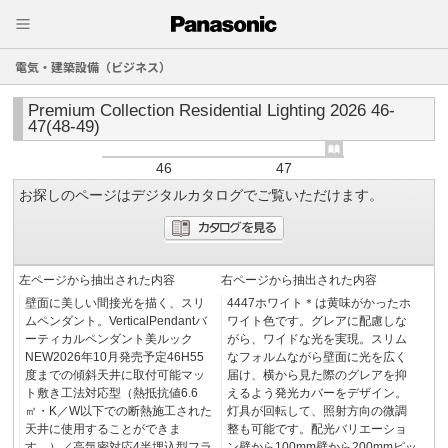
電気・建築設備（ビジネス）
Premium Collection Residential Lighting 2026 46-
47(48-49)
46
47
お探しのページはデジタルカタログでご覧いただけます。
左ページから抽出された内容
右ページから抽出された内容
壁面に美しい間接光を描く、スリ
4447ホワイト＊は黄味がかったホ
ムペンダント。VerticalPendantバ
ワイト色です。グレアに配慮しな
ーティカルペンダント美ルック
がら、ワイドな光を実現。スリム
NEW2026年10月発売予定46H55
なフォルムながら壁面に光を広く
度までの傾斜天井に取付可能マッ
届け、横から見た際のグレアを抑
ト敷き工法対応型（熱抵抗値6.6
えるよう発光カバーをデザイン。
㎡・K／W以下での断熱施工された
灯具が回転して、照射方向の微調
天井に使用することができま
整も可能です。配光バリエーショ
す。）／高気密対応4半埋込型フラ
ン壁から100mm壁から200mmピッ