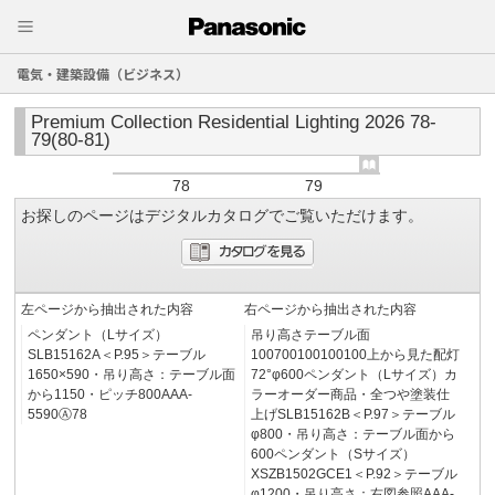
電気・建築設備（ビジネス）
Premium Collection Residential Lighting 2026 78-
79(80-81)
78
79
お探しのページはデジタルカタログでご覧いただけます。
左ページから抽出された内容
右ページから抽出された内容
ペンダント（Lサイズ）
吊り高さテーブル面
SLB15162A＜P.95＞テーブル
100700100100100上から見た配灯
1650×590・吊り高さ：テーブル面
72°φ600ペンダント（Lサイズ）カ
から1150・ピッチ800AAA-
ラーオーダー商品・全つや塗装仕
5590Ⓐ78
上げSLB15162B＜P.97＞テーブル
φ800・吊り高さ：テーブル面から
600ペンダント（Sサイズ）
XSZB1502GCE1＜P.92＞テーブル
φ1200・吊り高さ：右図参照AAA-