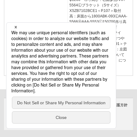
5564Ⓛブラケット（Sサイズ）
XSZB7102BCE1＜P.107＞取付
高：床面から1800ABK-093ⓁAAA-
5566ⒶAAA-5553Ⓛ150700吊り高
さテーブル面上から見た配灯
800800800ペンダント（Mサイ
ズ）カラーオーダー商品・全つや
塗装仕上げSLB15132W＜P.91＞テ
ーブル4000×900・吊り高さ：左図
参照※カラーオーダー について
＜P.114＞※カラーオーダー につ
いて＜P.114＞
LIGHTINGPHOTOS79
サイトのご利用にあたって
クッキーポリシー
個人情報保護方針
電気・建築設備（ビジネス）
© Panasonic Electric Works Co., Ltd.