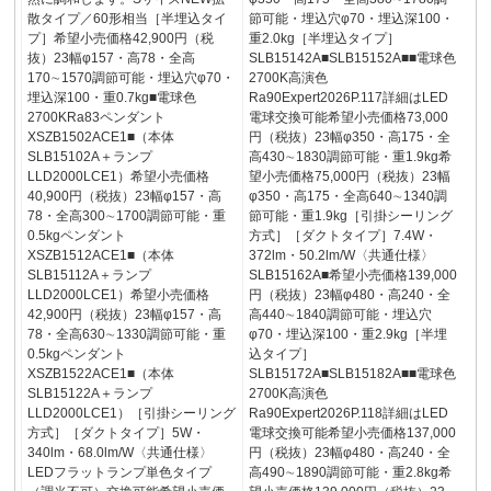
散タイプ／60形相当［半埋込タイ
節可能・埋込穴φ70・埋込深100・
プ］希望小売価格42,900円（税
重2.0kg［半埋込タイプ］
抜）23幅φ157・高78・全高
SLB15142A■SLB15152A■■電球色
170∼1570調節可能・埋込穴φ70・
2700K高演色
埋込深100・重0.7kg■電球色
Ra90Expert2026P.117詳細はLED
2700KRa83ペンダント
電球交換可能希望小売価格73,000
XSZB1502ACE1■（本体
円（税抜）23幅φ350・高175・全
SLB15102A＋ランプ
高430∼1830調節可能・重1.9kg希
LLD2000LCE1）希望小売価格
望小売価格75,000円（税抜）23幅
40,900円（税抜）23幅φ157・高
φ350・高175・全高640∼1340調
78・全高300∼1700調節可能・重
節可能・重1.9kg［引掛シーリング
0.5kgペンダント
方式］［ダクトタイプ］7.4W・
XSZB1512ACE1■（本体
372lm・50.2lm/W〈共通仕様〉
SLB15112A＋ランプ
SLB15162A■希望小売価格139,000
LLD2000LCE1）希望小売価格
円（税抜）23幅φ480・高240・全
42,900円（税抜）23幅φ157・高
高440∼1840調節可能・埋込穴
78・全高630∼1330調節可能・重
φ70・埋込深100・重2.9kg［半埋
0.5kgペンダント
込タイプ］
XSZB1522ACE1■（本体
SLB15172A■SLB15182A■■電球色
SLB15122A＋ランプ
2700K高演色
LLD2000LCE1）［引掛シーリング
Ra90Expert2026P.118詳細はLED
方式］［ダクトタイプ］5W・
電球交換可能希望小売価格137,000
340lm・68.0lm/W〈共通仕様〉
円（税抜）23幅φ480・高240・全
LEDフラットランプ単色タイプ
高490∼1890調節可能・重2.8kg希