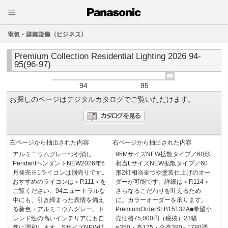
電気・建築設備（ビジネス）
Premium Collection Residential Lighting 2026 94-
95(96-97)
94
95
お探しのページはデジタルカタログでご覧いただけます。
左ページから抽出された内容
右ページから抽出された内容
アルミニウムグレーつや消し
95MサイズNEW拡散タイプ／60形
PendantペンダントNEW2026年6
相当LサイズNEW拡散タイプ／60
月発売※1ライコンは別売りです。
形2灯相当全つや塗装仕上げのオー
おすすめのライコンは＜P.111＞を
ダーが可能です。詳細は＜P.114＞
ご覧ください。94ニュートラルな
さらなるこだわりを叶えるため
中にも、引き締まった表情を備え
に。カラーオーダーを承ります。
る新色・アルミニウムグレー。ト
PremiumOrderSLB15132A■希望小
レンド性の高いインテリアにも自
売価格75,000円（税抜）23幅
然に調和します。SサイズNEW拡
φ350・高175・全高380∼1780調