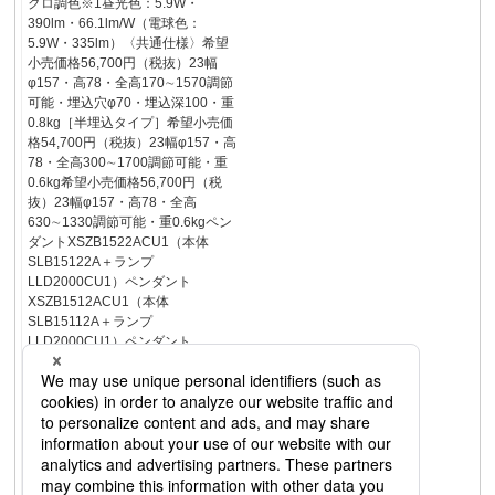
クロ調色※1昼光色：5.9W・
390lm・66.1lm/W（電球色：
5.9W・335lm）〈共通仕様〉希望
小売価格56,700円（税抜）23幅
φ157・高78・全高170∼1570調節
可能・埋込穴φ70・埋込深100・重
0.8kg［半埋込タイプ］希望小売価
格54,700円（税抜）23幅φ157・高
78・全高300∼1700調節可能・重
0.6kg希望小売価格56,700円（税
抜）23幅φ157・高78・全高
630∼1330調節可能・重0.6kgペン
ダントXSZB1522ACU1（本体
SLB15122A＋ランプ
LLD2000CU1）ペンダント
XSZB1512ACU1（本体
SLB15112A＋ランプ
LLD2000CU1）ペンダント
XSZB1502ACU1（本体
SLB15102A＋ランプ
LLD2000CU1）［引掛シーリング
方式］［ダクトタイプ］LEDフラ
ットランプシンクロ調色タイプ
（調色調光）交換可能昼光色
6200KRa80 電球色