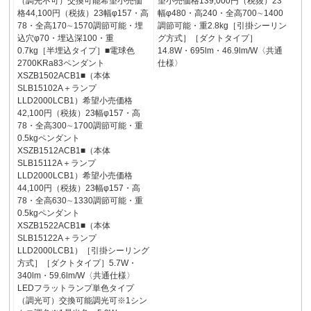
（調光不可）交換可能希望小売価
望小売価格139,000円（税抜）23
格44,100円（税抜）23幅φ157・高
幅φ480・高240・全高700∼1400
78・全高170∼1570調節可能・埋
調節可能・重2.8kg［引掛シーリン
込穴φ70・埋込深100・重
グ方式］［ダクトタイプ］
0.7kg［半埋込タイプ］■電球色
14.8W・695lm・46.9lm/W〈共通
2700KRa83ペンダント
仕様〉
XSZB1502ACB1■（本体
SLB15102A＋ランプ
LLD2000LCB1）希望小売価格
42,100円（税抜）23幅φ157・高
78・全高300∼1700調節可能・重
0.5kgペンダント
XSZB1512ACB1■（本体
SLB15112A＋ランプ
LLD2000LCB1）希望小売価格
44,100円（税抜）23幅φ157・高
78・全高630∼1330調節可能・重
0.5kgペンダント
XSZB1522ACB1■（本体
SLB15122A＋ランプ
LLD2000LCB1）［引掛シーリング
方式］［ダクトタイプ］5.7W・
340lm・59.6lm/W〈共通仕様〉
LEDフラットランプ単色タイプ
（調光可）交換可能調光可※1シン