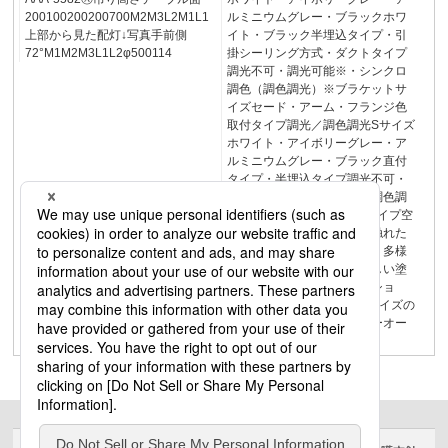
200100200200700M2M3L2M1L1
ルミニウムグレー・ブラックホワ
上部から見た配灯↓写真手前側
イト・ブラック半埋込タイプ・引
72°M1M2M3L1L2φ500114
掛シーリング方式・ダクトタイプ
調光不可・調光可能※・シンクロ
調色（調色調光）※ブラケットサ
イズセード・アーム・フランジ色
取付タイプ調光／調色調光Sサイズ
ホワイト・アイボリーグレー・ア
ルミニウムグレー・ブラック直付
タイプ・半埋込タイプ調光不可・
調光可能・シンクロ調色（調色調
光）MサイズSサイズ直付タイプ空
間の表情が一段と際立つ、触れた
くなるほどなめらかな光沢。多様
なインテリアに応える、美しい塗
装仕上げとカラーバリエーショ
ン。全つや塗装仕上げ※Sサイズの
み全つや塗装仕上げのカラーオー
ダーが可能な商品115