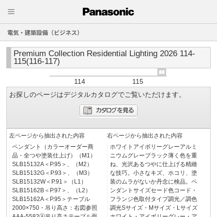
電気・建築設備（ビジネス）
Premium Collection Residential Lighting 2026 114-
115(116-117)
114
115
お探しのページはデジタルカタログでご覧いただけます。
左ページから抽出された内容
右ページから抽出された内容
ペンダント（カラーオーダー商
ホワイトアイボリーグレーアルミ
品・全つや塗装仕上げ）（M1）
ニウムグレーブラック薄く色を重
SLB15132A＜P.95＞、（M2）
ね、光沢あるつやに仕上げる精緻
SLB15132G＜P.93＞、（M3）
な技巧。小さなキズ、ホコリ、塗
SLB15132W＜P.91＞（L1）
装のムラがないか丹念に検品。ペ
SLB15162B＜P.97＞、（L2）
ンダントサイズセード色コード・
SLB15162A＜P.95＞テーブル
フランジ色取付タイプ調光／調色
2000×750・吊り高さ：右図参照
調光Sサイズ・Mサイズ・Lサイズ
AAA-5582Ⓐ吊り高さテーブル面
ホワイト・アイボリーグレー・ア