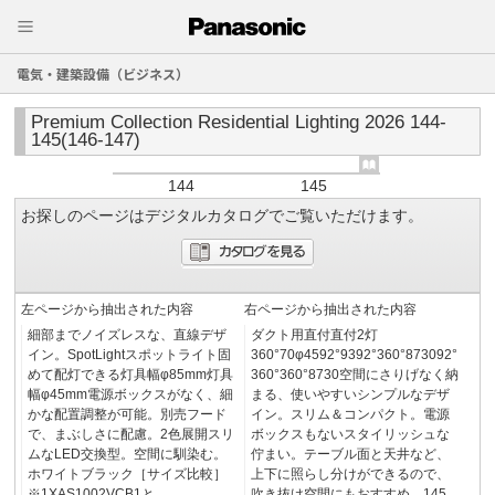
電気・建築設備（ビジネス）
Premium Collection Residential Lighting 2026 144-
145(146-147)
144
145
お探しのページはデジタルカタログでご覧いただけます。
左ページから抽出された内容
右ページから抽出された内容
細部までノイズレスな、直線デザ
ダクト用直付直付2灯
イン。SpotLightスポットライト固
360°70φ4592°9392°360°873092°
めて配灯できる灯具幅φ85mm灯具
360°360°8730空間にさりげなく納
幅φ45mm電源ボックスがなく、細
まる、使いやすいシンプルなデザ
かな配置調整が可能。別売フード
イン。スリム＆コンパクト。電源
で、まぶしさに配慮。2色展開スリ
ボックスもないスタイリッシュな
ムなLED交換型。空間に馴染む。
佇まい。テーブル面と天井など、
ホワイトブラック［サイズ比較］
上下に照らし分けができるので、
※1XAS1002VCB1と
吹き抜け空間にもおすすめ。145