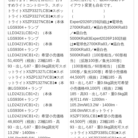
すめライトコントローラ。スポッ
イアウト変更も自在です。
トライトXSZP3327LCB1■スポッ
（ ）
トライトXSZP3327VCB1■スポッ
（ ）
トライトXSZP3327NCB1■（本体
Expert2026P.159詳細は■電球色
LGS9304＋ランプ
2700KRa83／■温白色3500KRa83
LLD3421LCB1×2）（本体
／■昼白色
LGS9304＋ランプ
5000KRa83Expert2026P.160詳細
LLD3421VCB1×2）（本体
は■電球色2700KRa83／■温白色
LGS9304＋ランプ
3500KRa83／■昼白色
LLD3421NCB1×2）希望小売価格
5000KRa83［100形相当／60形相
51,400円（税抜）23幅185・高
当］［拡散100形／集光100形］
93・出しろ87・重0.6kg調光可スポ
［100形相当／60形相当］［拡散
ットライトXSZP1327LCB1■スポ
100形／集光100形］希望小売価格
ットライトXSZP1327VCB1■スポ
44,500円（税抜）23幅185・高
ットライトXSZP1327NCB1■（本
93・出しろ87・重0.6kg調光可希望
体LGS9304＋ランプ
小売価格49,100円（税抜）23幅
LLD2421LCB1×2）（本体
185・高93・出しろ87・重0.6kg調
LGS9304＋ランプ
光可11.4W・1200lm・
LLD2421VCB1×2）（本体
105.2lm/W13.2W・1400lm・
LGS9304＋ランプ
106.0lm/Wスポットライト
LLD2421NCB1×2）希望小売価格
XSZP7305LCB1■希望小売価格
46,800円（税抜）23幅185・高
44,500円（税抜）23幅185・高
93・出しろ87・重0.6kg調光可
93・出しろ87・重0.6kg調光可スポ
13.2W・1400lm・
ットライトXSZP3385LCB1■スポ