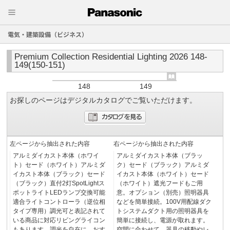
電気・建築設備（ビジネス）
Premium Collection Residential Lighting 2026 148-
149(150-151)
148
149
お探しのページはデジタルカタログでご覧いただけます。
左ページから抽出された内容
右ページから抽出された内容
アルミダイカスト本体（ホワイ
アルミダイカスト本体（ブラッ
ト）セード（ホワイト）アルミダ
ク）セード（ブラック）アルミダ
イカスト本体（ブラック）セード
イカスト本体（ホワイト）セード
（ブラック）直付2灯SpotLightス
（ホワイト）遮光フードもご用
ポットライトLEDランプ交換可能
意。オプション（別売）照明器具
適合ライトコントローラ（逆位相
などを簡単接続。100V用配線ダク
タイプ専用）調光可と表記されて
トシステムダクト用の照明器具を
いる商品に対応リビングライコン
簡単に接続し、電源が取れます。
もあります。調光を自在に。おす
空間に合わせて、器具の移動やレ