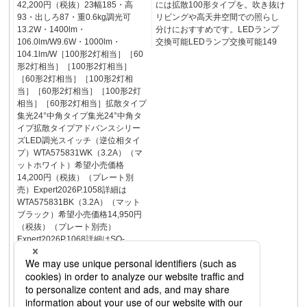
42,200円（税抜）23幅185・高
には拡散100形タイプを。吹き抜け
93・出しろ87・重0.6kg調光可
リビングや高天井空間での照らし
13.2W・1400lm・
分けにおすすめです。LEDランプ
106.0lm/W9.6W・1000lm・
交換可能LEDランプ交換可能149
104.1lm/W［100形2灯相当］［60
形2灯相当］［100形2灯相当］
［60形2灯相当］［100形2灯相
当］［60形2灯相当］［100形2灯
相当］［60形2灯相当］拡散タイプ
集光24°中角タイプ集光24°中角タ
イプ拡散タイプアドバンスシリー
ズLED調光スイッチ（逆位相タイ
プ）WTA575831WK（3.2A）（マ
ットホワイト）希望小売価格
14,200円（税抜）（プレート別
売）Expert2026P.1058詳細は
WTA575831BK（3.2A）（マット
ブラック）希望小売価格14,950円
（税抜）（プレート別売）
Expert2026P.1068詳細はSO-
STYLELED調光スイッチ（逆位相
タイプ）WNS57583W（3.2A）
（マットホワイト）希望小売価格
16,500円（税抜）（プレート別
売）WNS57583B（3.2A）（マッ