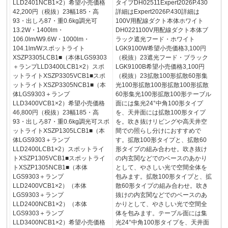
LLD2401NCB1×2）希望小売価格
タイプDH02511Expert2026P.430
42,200円（税抜）23幅185・高
詳細はExpert2026P.430詳細は
93・出しろ87・重0.6kg調光可
100V用配線ダクト本体ホワイト
13.2W・1400lm・
DH0221100V用配線ダクト本体ブ
106.0lm/W9.6W・1000lm・
ラック遮光フード・ホワイト
104.1lm/Wスポットライト
LGK9100W希望小売価格3,100円
XSZP3305LCB1■（本体LGS9303
（税抜）23遮光フード・ブラック
＋ランプLLD3400LCB1×2）スポ
LGK9100B希望小売価格3,100円
ットライトXSZP3305VCB1■スポ
（税抜）23拡散100形拡散60形集
ットライトXSZP3305NCB1■（本
光100形拡散100形拡散100形拡散
体LGS9303＋ランプ
60形集光100形拡散100形テーブル
LLD3400VCB1×2）希望小売価格
面には集光24°中角100形タイプ
46,800円（税抜）23幅185・高
を、天井面には拡散100形タイプ
93・出しろ87・重0.6kg調光可スポ
を。吹き抜けリビングや高天井空
ットライトXSZP1305LCB1■（本
間での照らし分けにおすすめで
体LGS9303＋ランプ
す。拡散100形タイプと、拡散60
LLD2400LCB1×2）スポットライ
形タイプの組み合わせ。吹き抜け
トXSZP1305VCB1■スポットライ
の内玄関などでのベースのあかり
トXSZP1305NCB1■（本体
として、やさしい光で空間全体を
LGS9303＋ランプ
包みます。拡散100形タイプと、拡
LLD2400VCB1×2）（本体
散60形タイプの組み合わせ。吹き
LGS9303＋ランプ
抜けの内玄関などでのベースのあ
LLD2400NCB1×2）（本体
かりとして、やさしい光で空間全
LGS9303＋ランプ
体を包みます。テーブル面には集
LLD3400NCB1×2）希望小売価格
光24°中角100形タイプを、天井面