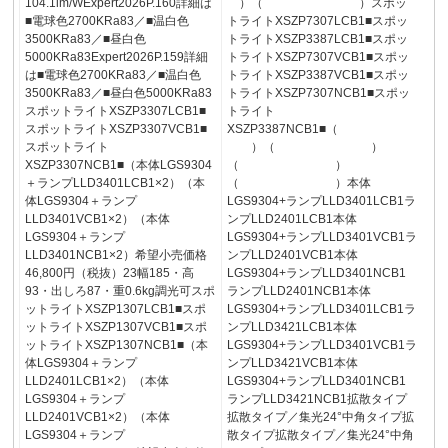
104.1lm/WExpert2026P.160詳細は
）（ ）スポッ
■電球色2700KRa83／■温白色
トライトXSZP7307LCB1■スポッ
3500KRa83／■昼白色
トライトXSZP3387LCB1■スポッ
5000KRa83Expert2026P.159詳細
トライトXSZP7307VCB1■スポッ
は■電球色2700KRa83／■温白色
トライトXSZP3387VCB1■スポッ
3500KRa83／■昼白色5000KRa83
トライトXSZP7307NCB1■スポッ
スポットライトXSZP3307LCB1■
トライト
スポットライトXSZP3307VCB1■
XSZP3387NCB1■（
スポットライト
）（ ）
XSZP3307NCB1■（本体LGS9304
（ ）
＋ランプLLD3401LCB1×2）（本
（ ）本体
体LGS9304＋ランプ
LGS9304+ランプLLD3401LCB1ラ
LLD3401VCB1×2）（本体
ンプLLD2401LCB1本体
LGS9304＋ランプ
LGS9304+ランプLLD3401VCB1ラ
LLD3401NCB1×2）希望小売価格
ンプLLD2401VCB1本体
46,800円（税抜）23幅185・高
LGS9304+ランプLLD3401NCB1
93・出しろ87・重0.6kg調光可スポ
ランプLLD2401NCB1本体
ットライトXSZP1307LCB1■スポ
LGS9304+ランプLLD3401LCB1ラ
ットライトXSZP1307VCB1■スポ
ンプLLD3421LCB1本体
ットライトXSZP1307NCB1■（本
LGS9304+ランプLLD3401VCB1ラ
体LGS9304＋ランプ
ンプLLD3421VCB1本体
LLD2401LCB1×2）（本体
LGS9304+ランプLLD3401NCB1
LGS9304＋ランプ
ランプLLD3421NCB1拡散タイプ
LLD2401VCB1×2）（本体
拡散タイプ／集光24°中角タイプ拡
LGS9304＋ランプ
散タイプ拡散タイプ／集光24°中角