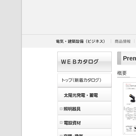
こ
こ
か
ら
本
文
で
す
電気・建築設備（ビジネス）
商品情報
。
Prem
概要