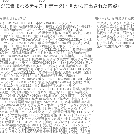
158
159
ジに含まれるテキストデータ(PDFから抽出された内容)
ら抽出された内容
右ページから抽出された
イトXSZW0116CB1■（本体SLW40421＋ランプ
エクステリアを引き立て
1LCB1）希望小売価格49,600円（税抜）23灯具部幅φ57・長119・
りの演出にお応えするオプ
2・重0.8kg調光可スポットライトXSZW0016CB1■（本体
レッドレンズ装着光が円
21＋ランプLLD2421LCB1）希望小売価格47,300円（税抜）23灯
楕円状に広がり、通路を
・長119・地上高112・重0.8kg調光可6.6W・500lm・
付と半埋込をラインアッ
/W4.8W・360lm・75.0lm/WスポットライトXSZW0111CB1■（本体
りとした印象に。［Exter
21＋ランプLLD3411LCB1）希望小売価格49,600円（税抜）23灯
付／半埋込］Commonfe
7・長119・地上高112・重0.8kg調光可スポットライト
光48°広角集光24°中角NE
11CB1■（本体SLW40421＋ランプLLD2411LCB1）希望小売価格
円（税抜）23灯具部幅φ57・長119・地上高112・重0.8kg調光可
5lm・84.0lm/W4.8W・395lm・82.2lm/W［80形相当］［60形相
形相当］［60形相当］集光48°広角タイプ集光24°中角タイプ■電
KRa83スポットライトXSZW0126CB1■（本体SLW40424＋ラン
21LCB1）希望小売価格49,600円（税抜）23灯具部幅φ57・長
上高112・重0.8kg調光可スポットライトXSZW0026CB1■（本体
24＋ランプLLD2421LCB1）希望小売価格47,300円（税抜）23灯
・長119・地上高112・重0.8kg調光可6.6W・500lm・
/W4.8W・360lm・75.0lm/WスポットライトXSZW0121CB1■（本体
24＋ランプLLD3411LCB1）希望小売価格49,600円（税抜）23灯
7・長119・地上高112・重0.8kg調光可スポットライト
21CB1■（本体SLW40424＋ランプLLD2411LCB1）希望小売価格
円（税抜）23灯具部幅φ57・長119・地上高112・重0.8kg調光可
5lm・84.0lm/W4.8W・395lm・82.2lm/W［80形相当］［60形相
形相当］［60形相当］集光48°広角タイプ集光24°中角タイプ
クステリア外構照明2026詳細はP.54エクステリア外構照明2026詳
色2700KRa83アルミダイカスト本体（オフブラック）アクリル
透明）アルミダイカスト本体（ミディアムグレーメタリック）
パネル（透明）ケーブル埋設タイプ（据置取付専用）LEDランプ
Dランプ交換可能LEDランプ交換可能［Exterior］SpotLightエ
アスポットライトケーブル埋設タイプの取り付けには埋込ボッ
売）が必要です。オプション（別売）スプレッドレンズオフブ
K02205希望小売価格9,800円（税抜）23スプレッドレンズミデ
ーメタリックSLK02208希望小売価格9,800円（税抜）23フラ
オフブラックSLK02209希望小売価格9,800円（税抜）23フラ