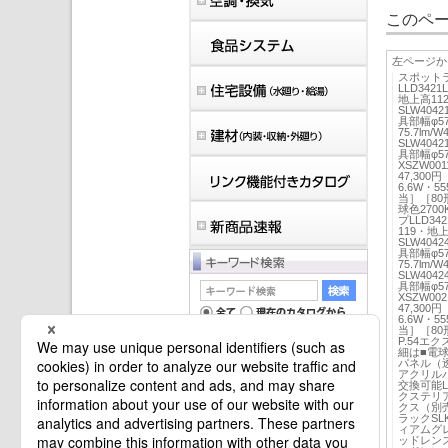
このペー
左ページか
スポットラ
LLD342
地上高11
SLW404
具部幅φ57
75.7lm
SLW404
具部幅φ5
XSZW00
47,300
6.6W・55
当］［80
球色2700
プLLD34
119・地
SLW404
具部幅φ57
75.7lm
SLW404
具部幅φ5
XSZW00
47,300
6.6W・55
当］［80
P.54エ
細は■電球
パネル（
アクリル
交換可能LE
マイバインダーは空です。
クステリ
クス（別
ラックSL
ィアムグレ
ッドレンズ