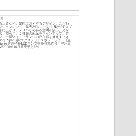
内容
る上質な光。景観に調和するデザイン。こだわ
ションレンズ。集光24°レンズなし集光24°スプ
形に広がり、メリハリのある空間を演出。光が
広く照らす。２種類の配光をラインアップ。直
プ。半埋込は、フランジの存在感を抑えすっき
ior］SpotLightエクステリアスポットライト［直
atures共通特長LEDランプ交換可能直付半埋込集
W2026年10月発売予定159