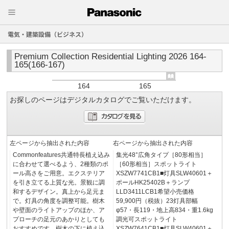
電気・建築設備（ビジネス）
Premium Collection Residential Lighting 2026 164-
165(166-167)
164
165
お探しのページはデジタルカタログでご覧いただけます。
左ページから抽出された内容
右ページから抽出された内容
Commonfeatures共通特長植え込み
集光48°広角タイプ［80形相当］
に合わせて選べるよう、2種類のポ
［60形相当］スポットライト
ール高さをご用意。エクステリア
XSZW7741CB1■灯具SLW40601＋
を引き立てる上質な光。景観に調
ポールHK25402B＋ランプ
和するデザイン。真上から足元ま
LLD3411LCB1希望小売価格
で。灯具の角度を調整可能。樹木
59,900円（税抜）23灯具部幅
や壁面のライトアップのほか、ア
φ57・長119・地上高834・重1.6kg
プローチの足元のあかりとしても
調光可スポットライト
おすすめです。樹木の下に植え込
XSZW7641CB1■灯具SLW40601＋