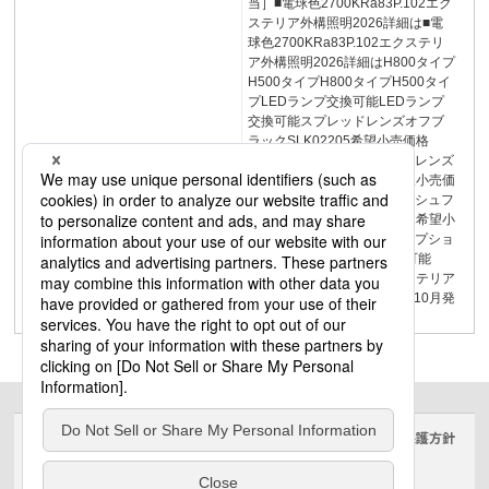
当］■電球色2700KRa83P.102エク
ステリア外構照明2026詳細は■電
球色2700KRa83P.102エクステリ
ア外構照明2026詳細はH800タイプ
H500タイプH800タイプH500タイ
プLEDランプ交換可能LEDランプ
交換可能スプレッドレンズオフブ
ラックSLK02205希望小売価格
9,800円（税抜）23フラッドレンズ
オフブラックSLK02209希望小売価
格9,800円（税抜）23スラッシュフ
ードオフブラックSLK02201希望小
売価格7,000円（税抜）23オプショ
ン（別売）LEDランプ交換可能
［Exterior］SpotLightエクステリア
スポットライトNEW2026年10月発
売予定ポールタイプ165
サイトのご利用にあたって
クッキーポリシー
個人情報保護方針
電気・建築設備（ビジネス）