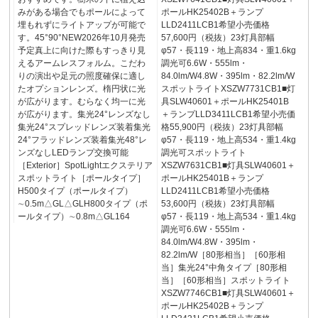
みがある場合でもポールによって
ポールHK25402B＋ランプ
埋もれずにライトアップが可能で
LLD2411LCB1希望小売価格
す。45°90°NEW2026年10月発売
57,600円（税抜）23灯具部幅
予定真上に向けた際もすっきり見
φ57・長119・地上高834・重1.6kg
えるアームレスフォルム。こだわ
調光可6.6W・555lm・
りの演出や足元の照度確保に適し
84.0lm/W4.8W・395lm・82.2lm/W
たオプションレンズ。楕円状に光
スポットライトXSZW7731CB1■灯
が広がります。むらなく均一に光
具SLW40601＋ポールHK25401B
が広がります。集光24°レンズなし
＋ランプLLD3411LCB1希望小売価
集光24°スプレッドレンズ装着集光
格55,900円（税抜）23灯具部幅
24°フラッドレンズ装着集光48°レ
φ57・長119・地上高534・重1.4kg
ンズなしLEDランプ交換可能
調光可スポットライト
［Exterior］SpotLightエクステリア
XSZW7631CB1■灯具SLW40601＋
スポットライト［ポールタイプ］
ポールHK25401B＋ランプ
H500タイプ（ポールタイプ）
LLD2411LCB1希望小売価格
∼0.5m△GL△GLH800タイプ（ポ
53,600円（税抜）23灯具部幅
ールタイプ）∼0.8m△GL164
φ57・長119・地上高534・重1.4kg
調光可6.6W・555lm・
84.0lm/W4.8W・395lm・
82.2lm/W［80形相当］［60形相
当］集光24°中角タイプ［80形相
当］［60形相当］スポットライト
XSZW7746CB1■灯具SLW40601＋
ポールHK25402B＋ランプ