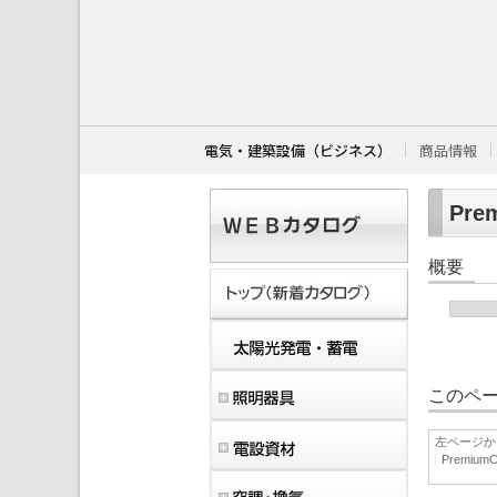
こ
こ
か
ら
本
文
で
す
電気・建築設備（ビジネス）
商品情報
。
Prem
概要
このペー
左ページか
PremiumCo