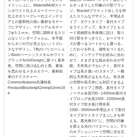
イリッシュに。MaterialMotifストー
もすっきりした印象の小型フラン
ンホワイト仕上スエードベージュ
ジ。Bracketブラケット出しろを抑
仕上ポタリーグレー仕上インテリ
えたスリムなデザイン。半埋込タ
アとの親和性の高い素材をモチー
イプ・ダクトタイプ・直付タイプ
フにデザイン。マテリアルモチー
をラインアップ。全タイプともコ
フφ５２ｍｍ。空間に調和するスリ
ード収納部を本体側に設け、取り
ムなシリンダーフォルム。水平面
付け部をすっきりと。セードサイ
からネジや穴が見えないノイズレ
ズが選べるコードからも選べる。
スなデザイン。7色のバリエーショ
こだわりを叶え、個性をつくるた
ンBasicベーシックメタルホワイト
めに。インテリアやお好みに合わ
ブラックArchiDesignに基づく基本
せて、さまざまな組み合わせが可
色。空間に溶け込む白と黒。素地
能。天井高さでセレクト。直付タ
を思わせるメタルカラー。素材由
イプは長さ違いの３タイプ。一般
来のテクスチャー。
的な天井高さはもちろん、吹き抜
Commonfeatures共通特長
け空間や高天井にも対応できるよ
Pendant/Bracketφ52mmφ52mm18
う、３タイプご用意。直付タイプ
4
ノーマル全高700∼1400mm直付タ
イプロング全高1500∼2200mm直
付タイプ吹き抜け用全高
2300∼3000mm半埋込タイプ直付
タイプダクトタイプまぶしさを抑
える。遮光角3０°に。空間の印象
を変える光のバリエーション。5つ
のオプションパーツ空間に光を広