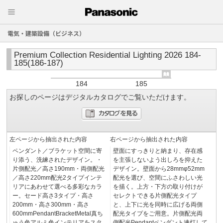
電気・建築設備（ビジネス）
Premium Collection Residential Lighting 2026 184-
185(186-187)
184
185
お探しのページはデジタルカタログでご覧いただけます。
左ページから抽出された内容
右ページから抽出された内容
ペンダント／ブラケット空間に寄
壁面にすっきりと納まり、存在感
り添う、洗練されたデザイン。・
を主張しないよう出しろを抑えた
片側配光／高さ190mm・両側配光
デザイン。壁面から28mmφ52mm
／高さ220mm配光2タイプインテ
配光を選び、空間にふさわしい光
リアにあわせて選べる多彩なカラ
を描く。上方・下方の取り付けが
ー。セード高さ3タイプ・高さ
セレクトできる片側配光タイプ
200mm・高さ300mm・高さ
と、上下に光を同時に広げる両側
600mmPendantBracketMetal真ち
配光タイプをご用意。片側配光両
ゅう色アルミ色インテリアをスタ
側配光Pendantペンダント連灯して