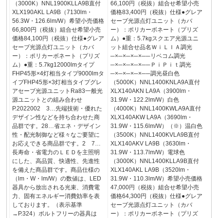
（3000K）NNL1900KLLA9B直付
66,100円（税抜）組合せ希望小売
XLX190AKL LA9B（7130lm・
価格83,400円（税抜）仕様●グレア
56.3W・126.6lm/W）希望小売価格
セーブ光源点灯ユニット（カバ
66,800円（税抜）組合せ希望小売
ー）：ポリカーボネート（プリズ
価格84,100円（税抜）仕様●グレア
ム）●重：5.7kgスクエア光源ユニ
セーブ光源点灯ユニット（カバ
ット組合せ品名ＷｉＬＩＡ調光
ー）：ポリカーボネート（プリズ
─×─×─×─×──リベコム調光
ム）●重：5.7kg12000lmタイプ
─×─×─×─×──ＰｉＰｉｔ調光
FHP45形×4灯相当タイプ9000lmタ
─×─×─×─×──調光昼白色
イプFHP45形×3灯相当タイプグレ
（5000K）NNL1400KNLA9A直付
アセーブ光源ユニットRa83一般光
XLX140AKN LA9A（3900lm・
源ユニットとの組み合わせ
31.9W・122.2lm/W）白色
P.2022002 3…先端技術・優れた
（4000K）NNL1400KWLA9A直付
デザイン性などを持ち合わせた商
XLX140AKW LA9A（3690lm・
品群です。28…省エネ・デザイン
31.9W・115.6lm/W）（※）温白色
性・配光制御など様々なご要望に
（3500K）NNL1400KVLA9B直付
お応えできる商品群です。2 7…
XLX140AKV LA9B（3630lm・
長寿命・省電力のＬＥＤを主照明
31.9W・113.7lm/W）電球色
にした、高品質、快適性、先進性
（3000K）NNL1400KLLA9B直付
を備えた商品群です。商品仕様の
XLX140AKL LA9B（3520lm・
（lm・W・lm/W）の数値は、LED
31.9W・110.3lm/W）希望小売価格
器具から放出される光束、消費電
47,000円（税抜）組合せ希望小売
力、固有エネルギー消費効率を表
価格64,300円（税抜）仕様●グレア
しております。（表示基準
セーブ光源点灯ユニット（カバ
→P.324）ボルトフリーの器具は
ー）：ポリカーボネート（プリズ