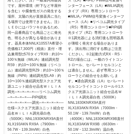
用ください。注）一般屋内用器具
ス（LA）■PiPit／PWM信号変換イ
です。屋外環境（軒下など半屋外
ンターフェース（LA）■WiLIA調光
を含む）や腐食性ガスの発生する
タイプ（RX）専用コントローラ
場所、太陽の光が直接器具に当た
■WiLIA／PWM信号変換インターフ
る場所では使用できません。注）
ェース（LA）■リベコム調光タイプ
ＬＥＤにはバラツキがあるため、
（RS）専用コントローラ■PiPit調
同一品番商品でも商品ごとに発光
光タイプ（RZ）専用コントローラ
色、明るさが異なる場合がありま
※1調光器による消灯後も照明器具
す。器具本体NNLK10557A希望小
が薄暗く発光する場合がありま
売価格17,300円（税抜）直付・埋
す。演出用に消灯する際はご注意
込兼用型□570タイプRX9：約10〜
ください。※2起動方式RX・RS・
100％無線（WiLIA）連続調光型
RZの場合には、一般のライトコン
RS9：約10〜100％無線（リベコ
トロール、セパレートセルコンと
ム）連続調光型RZ9：約10〜100％
は適合しません。必ず専用コント
無線（PiPit）連続調光型LA9：約
ローラとの組合せをお願いしま
10〜100％連続調光型スクエア光
す。■適合調光器（LA）セパレート
源ユニット組合せ品名ＷｉＬＩＡ
セルコンライトコントロール※1ス
調光─×─×─×─×──リベコム調光
クエア光源ユニット組合せ品名Ｗ
─×─×─×─×──PiPit調光
ｉＬＩＡ調光昼白色（5000K）
─×─×─×─×──調光─×─×─×─×──
NNL1830KNRX9A直付
仕様─スクエア光源ユニット組合せ
XLX183AKN RX9A（7000lm・
品名ＷｉＬＩＡ調光昼白色
50.1W・139.7lm/W）白色
（5000K）NNL1930KNRX9A直付
（4000K）NNL1830KWRX9B直付
XLX193AKN RX9A（7900lm・
XLX183AKW RX9B（6630lm・
56.7W・139.3lm/W）白色
50.1W・132.3lm/W）温白色