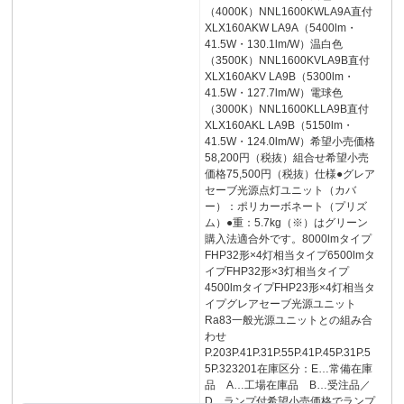
（4000K）NNL1600KWLA9A直付
XLX160AKW LA9A（5400lm・
41.5W・130.1lm/W）温白色
（3500K）NNL1600KVLA9B直付
XLX160AKV LA9B（5300lm・
41.5W・127.7lm/W）電球色
（3000K）NNL1600KLLA9B直付
XLX160AKL LA9B（5150lm・
41.5W・124.0lm/W）希望小売価格
58,200円（税抜）組合せ希望小売
価格75,500円（税抜）仕様●グレア
セーブ光源点灯ユニット（カバ
ー）：ポリカーボネート（プリズ
ム）●重：5.7kg（※）はグリーン
購入法適合外です。8000lmタイプ
FHP32形×4灯相当タイプ6500lmタ
イプFHP32形×3灯相当タイプ
4500lmタイプFHP23形×4灯相当タ
イプグレアセーブ光源ユニット
Ra83一般光源ユニットとの組み合
わせ
P.203P.41P.31P.55P.41P.45P.31P.5
5P.323201在庫区分：E…常備在庫
品 A…工場在庫品 B…受注品／
D…ランプ付希望小売価格でランプ