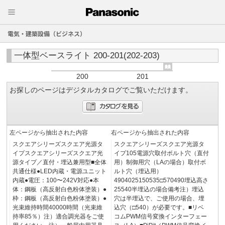
電気・建築設備（ビジネス）
一体型ベースライト 200-201(202-203)
200
201
お探しのページはデジタルカタログでご覧いただけます。
左ページから抽出された内容
右ページから抽出された内容
スクエアシリーズスクエア光源タ
スクエアシリーズスクエア光源タ
イプスクエアシリーズスクエア光
イプ105電源穴取付ボルト穴（直付
源タイプ／直付・埋込兼用型■全体
用）制御用穴（LAの場合）取付ボ
共通仕様●LED内蔵・電源ユニット
ルト穴（埋込用）
内蔵●電圧：100〜242V対応●本
4904025150535□570490埋込高さ
体：鋼板（高反射白色粉体塗装）●
25540半埋込の場合備考注）埋込
枠：鋼板（高反射白色粉体塗装）●
穴は半埋込で、ご使用の場合、埋
光束維持時間40000時間（光束維
込穴（□540）が必要です。■リベ
持率85％）注）適合調光器をご使
コムPWM信号変換インターフェー