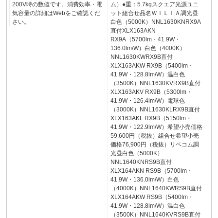
200V時の数値です。消費効率・電
ム）●重：5.7kgスクエア光源ユニ
気容量の詳細はWebをご確認くだ
ット組合せ品名ＷｉＬＩＡ調光昼
さい。
白色（5000K）NNL1630KNRX9A
直付XLX163AKN
RX9A（5700lm・41.9W・
136.0lm/W）白色（4000K）
NNL1630KWRX9B直付
XLX163AKW RX9B（5400lm・
41.9W・128.8lm/W）温白色
（3500K）NNL1630KVRX9B直付
XLX163AKV RX9B（5300lm・
41.9W・126.4lm/W）電球色
（3000K）NNL1630KLRX9B直付
XLX163AKL RX9B（5150lm・
41.9W・122.9lm/W）希望小売価格
59,600円（税抜）組合せ希望小売
価格76,900円（税抜）リベコム調
光昼白色（5000K）
NNL1640KNRS9B直付
XLX164AKN RS9B（5700lm・
41.9W・136.0lm/W）白色
（4000K）NNL1640KWRS9B直付
XLX164AKW RS9B（5400lm・
41.9W・128.8lm/W）温白色
（3500K）NNL1640KVRS9B直付