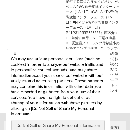
消灯する際はご注意ください。■リ
ベコムPWM信号変換インターフェ
ース（LA・LT）■WiLIA／PWM信
号変換インターフェース（LA・
LT）■PiPit／PWM信号変換インタ
ーフェース（LA・LT）
P.41P.31P.55P.323223在庫区分：
E…常備在庫品 A…工場在庫品
B…受注品／D…ランプ付希望小売
価格でランプ同梱包 C…ランプ付
希望小売価格でランプ別梱包希望
小売価格には消費税は含まれてお
りません。希望小売価格表示のな
い商品の納期および価格について
は、お取引先にお問い合わせくだ
さい。スクエアシリーズスクエア
光源タイプ一体型ベースライトス
クエアシリーズ一体型ベースライ
トスクエアシリーズ
サイトのご利用にあたって
クッキーポリシー
個人情報保護方針