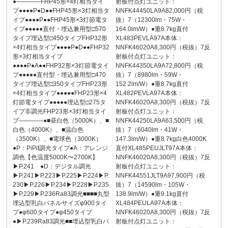
●――――FHP45形×4灯相当タイ
射板付点灯ユニット：
プ●●●●P●D●●FHP45形×3灯相当タ
NNFK44450LA9A82,000円（税
イプ●●●●P●●FHP45形×3灯節電タ
抜）7（12300lm・75W・
イプ●●●●●直付・埋込兼用型□570
164.0lm/W）●重8.7kg直付
タイプ埋込型□450タイプFHP32形
XL483PEVLA97A本体：
×4灯相当タイプ●●●●P●D●●FHP32
NNFK46020A8,300円（税抜）7反
形×3灯相当タイプ
射板付点灯ユニット：
●●●●P●A●●FHP32形×3灯節電タイ
NNFK44350LA9A72,800円（税
プ●●●●●直付型・埋込兼用型□470
抜）7（8980lm・59W・
タイプ埋込型□350タイプFHP23形
152.2lm/W）●重8.7kg直付
×4灯相当タイプ●●●●●FHP23形×4
XL482PEVLA97A本体：
灯節電タイプ●●●●●埋込型□275タ
NNFK46020A8,300円（税抜）7反
イプ非調光FHP23形×3灯相当タイ
射板付点灯ユニット：
プ――――●■昼白色（5000K）、■
NNFK44250LA9A63,500円（税
白色（4000K）、■温白色
抜）7（6040lm・41W・
（3500K）、■電球色（3000K）
147.3lm/W）●重8.7kg白色4000K
●P：PiPit調光タイプ●A：アレンジ
直付XL485PEUJLT97A本体：
調色【色温度5000K〜2700K】
NNFK46020A8,300円（税抜）7反
▶P.241 ●D：デジタル調光
射板付点灯ユニット：
▶P.241▶P.223▶P.225▶P.224▶P.
NNFK44551JLT9A97,900円（税
230▶P.226▶P.234▶P.228▶P.235
抜）7（14590lm・105W・
▶P.229▶P.236Ra83調光■■■■丸型
138.9lm/W）●重9.1kg直付
埋込型乳白パネルサイズφ900タイ
XL484PEULA97A本体：
プ●φ600タイプ●φ450タイプ
NNFK46020A8,300円（税抜）7反
●▶P.239Ra83調光■■埋込型乳白パ
射板付点灯ユニット：