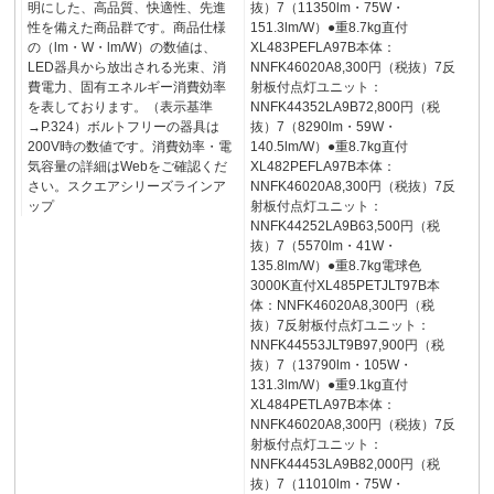
明にした、高品質、快適性、先進
抜）7（11350lm・75W・
性を備えた商品群です。商品仕様
151.3lm/W）●重8.7kg直付
の（lm・W・lm/W）の数値は、
XL483PEFLA97B本体：
LED器具から放出される光束、消
NNFK46020A8,300円（税抜）7反
費電力、固有エネルギー消費効率
射板付点灯ユニット：
を表しております。（表示基準
NNFK44352LA9B72,800円（税
→P.324）ボルトフリーの器具は
抜）7（8290lm・59W・
200V時の数値です。消費効率・電
140.5lm/W）●重8.7kg直付
気容量の詳細はWebをご確認くだ
XL482PEFLA97B本体：
さい。スクエアシリーズラインア
NNFK46020A8,300円（税抜）7反
ップ
射板付点灯ユニット：
NNFK44252LA9B63,500円（税
抜）7（5570lm・41W・
135.8lm/W）●重8.7kg電球色
3000K直付XL485PETJLT97B本
体：NNFK46020A8,300円（税
抜）7反射板付点灯ユニット：
NNFK44553JLT9B97,900円（税
抜）7（13790lm・105W・
131.3lm/W）●重9.1kg直付
XL484PETLA97B本体：
NNFK46020A8,300円（税抜）7反
射板付点灯ユニット：
NNFK44453LA9B82,000円（税
抜）7（11010lm・75W・