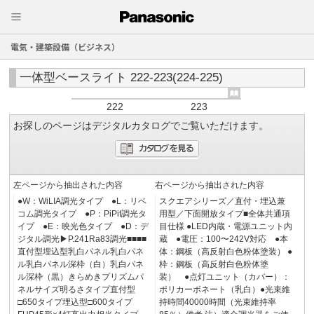
電気・建築設備（ビジネス）
一体型ベースライト 222-223(224-225)
222
223
お探しのページはデジタルカタログでご覧いただけます。
左ページから抽出された内容
右ページから抽出された内容
●W：WiLIA調光タイプ ●L：リベ
スクエアシリーズ／直付・埋込兼
コム調光タイプ ●P：PiPit調光タ
用型／下面開放タイプ■全体共通項
イプ ●E：映光色タイプ ●D：デ
目仕様 ●LED内蔵・電源ユニット内
ジタル調光▶P.241Ra83調光■■■■
蔵 ●電圧：100〜242V対応 ●本
直付型埋込型乳白パネル乳白パネ
体：鋼板（高反射白色粉体塗装） ●
ル乳白パネル深枠（白）乳白パネ
枠：鋼板（高反射白色粉体塗
ル深枠（黒）きらめきプリズムパ
装） ●点灯ユニット（カバー）：
ネルサイズ明るさタイプ直付型
ポリカーボネート（乳白）●光束維
□650タイプ埋込型□600タイプ
持時間40000時間（光束維持率