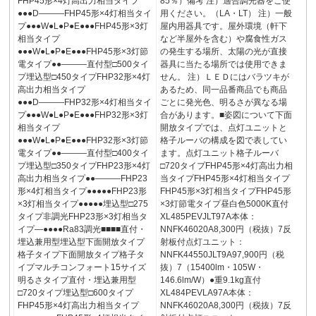
FHP45形×4灯高出力相当タイプ
85％）備考 注）適合調光器をご使
●●●D―――FHP45形×4灯相当タイ
用ください。（LA・LT） 注）一般
プ●●●W●L●P●E●●●FHP45形×3灯
屋内用器具です。屋外環境（軒下
相当タイプ
など半屋外を含む）や腐食性ガス
●●●W●L●P●E●●●FHP45形×3灯節
の発生する場所、太陽の光が直接
電タイプ●●―――直付型□500タイ
器具に当たる場所では使用できま
プ埋込型□450タイプFHP32形×4灯
せん。 注）ＬＥＤにはバラツキが
高出力相当タイプ
あるため、同一品番商品でも商品
●●●D―――FHP32形×4灯相当タイ
ごとに発光色、明るさが異なる場
プ●●●W●L●P●E●●●FHP32形×3灯
合があります。■姿図について下面
相当タイプ
開放タイプでは、点灯ユニットと
●●●W●L●P●E●●●FHP32形×3灯節
格子ルーバの構成を図で表してい
電タイプ●●―――直付型□400タイ
ます。点灯ユニット格子ルーバ
プ埋込型□350タイプFHP23形×4灯
□720タイプFHP45形×4灯高出力相
高出力相当タイプ●●―――FHP23
当タイプFHP45形×4灯相当タイプ
形×4灯相当タイプ●●●●●FHP23形
FHP45形×3灯相当タイプFHP45形
×3灯相当タイプ●●●●●埋込型□275
×3灯節電タイプ昼白色5000K直付
タイプ非調光FHP23形×3灯相当タ
XL485PEVJLT97A本体：
イプ―●●●●Ra83調光■■■■直付・
NNFK46020A8,300円（税抜）7反
埋込兼用型埋込型下面開放タイプ
射板付点灯ユニット：
格子タイプ下面開放タイプ格子タ
NNFK44550JLT9A97,900円（税
イプマルチコンフォート15サイズ
抜）7（15400lm・105W・
明るさタイプ直付・埋込兼用型
146.6lm/W）●重9.1kg直付
□720タイプ埋込型□600タイプ
XL484PEVLA97A本体：
FHP45形×4灯高出力相当タイプ
NNFK46020A8,300円（税抜）7反