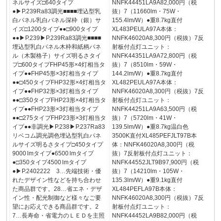
ネルサイズ□640タイプ
NNFK44451LA9A82,000円（税
●▶P.239Ra83調光■■■■埋込型乳
抜）7（11660lm・75W・
白パネル乳白パネル深枠（銀）サ
155.4lm/W）●重8.7kg直付
イズ□1200タイプ●●□900タイプ
XL483PEULA97A本体：
●●▶P.239▶P.239Ra83調光■■■■
NNFK46020A8,300円（税抜）7反
埋込型乳白パネル木枠和紙柄パネ
射板付点灯ユニット：
ル（木製格子）サイズ明るさタイ
NNFK44351LA9A72,800円（税
プ□600タイプFHP45形×4灯相当タ
抜）7（8510lm・59W・
イプ●●FHP45形×3灯相当タイプ
144.2lm/W）●重8.7kg直付
●●□450タイプFHP32形×4灯相当タ
XL482PEULA97A本体：
イプ●●FHP32形×3灯相当タイプ
NNFK46020A8,300円（税抜）7反
●●□350タイプFHP23形×4灯相当タ
射板付点灯ユニット：
イプ●●FHP23形×3灯相当タイプ
NNFK44251LA9A63,500円（税
●●□275タイプFHP23形×3灯相当タ
抜）7（5720lm・41W・
イプ●●非調光▶P.238▶P.237Ra83
139.5lm/W）●重8.7kg温白色
リベコム調光調色埋込型乳白パネ
3500K直付XL485PEFJLT97B本
ルサイズ明るさタイプ□450タイプ
体：NNFK46020A8,300円（税
9000 lmタイプ●6500 lmタイプ
抜）7反射板付点灯ユニット：
●□350タイプ4500 lmタイプ
NNFK44552JLT9B97,900円（税
●▶P.2402222 3…先端技術・優
抜）7（14210lm・105W・
れたデザイン性などを持ち合わせ
135.3lm/W）●重9.1kg直付
た商品群です。28…省エネ・デザ
XL484PEFLA97B本体：
イン性・配光制御など様々なご要
NNFK46020A8,300円（税抜）7反
望にお応えできる商品群です。2
射板付点灯ユニット：
7…長寿命・省電力のＬＥＤを主照
NNFK44452LA9B82,000円（税