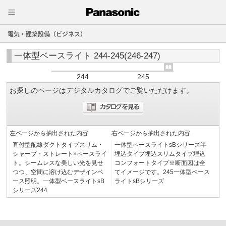
電気・建築設備（ビジネス）
一体型ベースライト 244-245(246-247)
244
245
お探しのページはデジタルカタログでご覧いただけます。
左ページから抽出された内容
右ページから抽出された内容
直付型配線ダクトタイプスリム・
一体型ベースライトsBシリーズ半
シャープ・ストレート×ベースライ
埋込タイプ埋込スリムタイプ埋込
ト。シームレスな美しい光を見せ
コンフォートタイプ※断面図は全
つつ、空間に溶け込むデザインベ
てイメージです。245一体型ベース
ース照明。一体型ベースライトsB
ライトsBシリーズ
シリーズ244