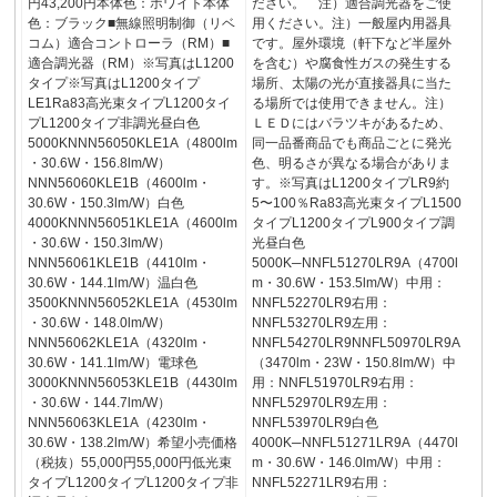
円43,200円本体色：ホワイト本体
ださい。 注）適合調光器をご使
色：ブラック■無線照明制御（リベ
用ください。注）一般屋内用器具
コム）適合コントローラ（RM）■
です。屋外環境（軒下など半屋外
適合調光器（RM）※写真はL1200
を含む）や腐食性ガスの発生する
タイプ※写真はL1200タイプ
場所、太陽の光が直接器具に当た
LE1Ra83高光束タイプL1200タイ
る場所では使用できません。注）
プL1200タイプ非調光昼白色
ＬＥＤにはバラツキがあるため、
5000KNNN56050KLE1A（4800lm
同一品番商品でも商品ごとに発光
・30.6W・156.8lm/W）
色、明るさが異なる場合がありま
NNN56060KLE1B（4600lm・
す。※写真はL1200タイプLR9約
30.6W・150.3lm/W）白色
5〜100％Ra83高光束タイプL1500
4000KNNN56051KLE1A（4600lm
タイプL1200タイプL900タイプ調
・30.6W・150.3lm/W）
光昼白色
NNN56061KLE1B（4410lm・
5000K─NNFL51270LR9A（4700l
30.6W・144.1lm/W）温白色
m・30.6W・153.5lm/W）中用：
3500KNNN56052KLE1A（4530lm
NNFL52270LR9右用：
・30.6W・148.0lm/W）
NNFL53270LR9左用：
NNN56062KLE1A（4320lm・
NNFL54270LR9NNFL50970LR9A
30.6W・141.1lm/W）電球色
（3470lm・23W・150.8lm/W）中
3000KNNN56053KLE1B（4430lm
用：NNFL51970LR9右用：
・30.6W・144.7lm/W）
NNFL52970LR9左用：
NNN56063KLE1A（4230lm・
NNFL53970LR9白色
30.6W・138.2lm/W）希望小売価格
4000K─NNFL51271LR9A（4470l
（税抜）55,000円55,000円低光束
m・30.6W・146.0lm/W）中用：
タイプL1200タイプL1200タイプ非
NNFL52271LR9右用：