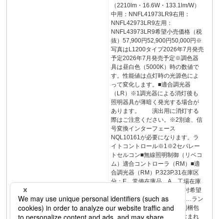
（2210lm・16.6W・133.1lm/W）
中用：NNFL41973LR9右用：
NNFL42973LR9左用：
NNFL43973LR9希望小売価格（税
抜）57,900円52,900円50,000円※
写真はL1200タイプ2026年7月発売
予定2026年7月発売予定※調色器
具は昼白色（5000K）時の数値で
す。性能値は点灯時の光源色によ
って変化します。■適合調光器
（LR）※1調光器による消灯後も
照明器具が薄暗く発光する場合が
あります。 演出用に消灯する
際はご注意ください。※2別途、信
号変換インターフェース
NQL10161が必要になります。ラ
イトコントロール※1※2セパレー
トセルコン■無線照明制御（リベコ
ム）適合コントローラ（RM）■適
合調光器（RM）P.323P.31在庫区
分：E…常備在庫品 A…工場在庫
品 B…受注品／D…ランプ付希望
小売価格でランプ同梱包 C…ラン
プ付希望小売価格でランプ別梱包
希望小売価格には消費税は含まれ