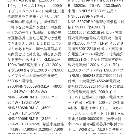
85％）●器具質量：L1200タイプ
NNFL54279RM9NNFL50979RM9
1.6kg（リベコム1.7kg）、L900タ
B（3520lm・26.4W・133.3lm/W）
イプ（リベコム1.4kg）備考 注）適
中用：NNFL51979RM9右用：
合調光器をご使用ください。注）
NNFL52979RM9左用：
一般屋内用器具です。屋外環境
NNFL53979RM9希望小売価格（税
（軒下など半屋外を含む）や腐食
抜）59,800円56,900円
性ガスの発生する場所、太陽の光
11004562481521取付ボルト穴電
が直接器具に当たる場所では使用
源穴電源穴信号線穴電源穴・信号
できません。注）ＬＥＤにはバラ
線穴L1500タイプ（LR9）456248
ツキがあるため、同一品番商品で
電源穴8001221取付ボルト穴電源
も商品ごとに発光色、明るさが異
穴電源穴456248電源穴・信号線穴
なる場合があります。RM1約1〜
8001221取付ボルト穴電源穴信号
100％Ra83高光束タイプL1200タ
線穴電源穴L1200タイプ（LR9）
イプL900タイプL1200タイプL900
L1200タイプ（RM9）L900タイプ
タイプリベコム調光調色昼光色
（RM9）656248電源穴500921取
6500K〜電球色
付ボルト穴電源穴456248電源穴・
2700KNNN56059KRM1A（4800l
信号線穴500921取付ボルト穴電源
m・34.2W・140.3lm/W）
穴信号線穴電源穴L900タイプ
NNN56959KRM1B（3600lm・
（LR9）仕様●LED内蔵・電源ユニ
26.4W・136.3lm/W）
ット内蔵 ●電圧：100～242V対応
NNN56069KRM1A（4600lm・
●本体：鋼板（ホワイト） ●カバ
34.2W・134.5lm/W）
ー：ポリカーボネート（乳白）●光
NNN56969KRM1B（3450lm・
束維持時間40000時間（光束維持
26.4W・130.6lm/W）希望小売価格
率85％）備考●照明器具の取付ボル
（税抜）47,900円43,200円47,900
トは、W3/8又は、M10をご使用く