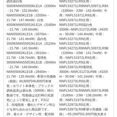
調光昼白色
NNFL53271LR9左用：
5000KNNN55050KLE1A（3300lm
NNFL54271LR9NNFL50971LR9A
・21.7W・152.0lm/W）
（3300lm・23W・143.4lm/W）中
NNN55060KLE1B（3200lm・
用：NNFL51971LR9右用：
21.7W・147.4lm/W）白色
NNFL52971LR9左用：
4000KNNN55051KLE1A（3160lm
NNFL53971LR9温白色
・21.7W・145.6lm/W）
3500K─NNFL51272LR9B（4420l
NNN55061KLE1A（3070lm・
m・30.6W・144.4lm/W）中用：
21.7W・141.4lm/W）温白色
NNFL52272LR9右用：
3500KNNN55052KLE1A（3110lm
NNFL53272LR9左用：
・21.7W・143.3lm/W）
NNFL54272LR9NNFL50972LR9B
NNN55062KLE1A（3010lm・
（3260lm・23W・141.7lm/W）中
21.7W・138.7lm/W）電球色
用：NNFL51972LR9右用：
3000KNNN55053KLE1B（3040lm
NNFL52972LR9左用：
・21.7W・140.0lm/W）
NNFL53972LR9電球色
NNN55063KLE1B（2940lm・
3000K─NNFL51273LR9B（4320l
21.7W・135.4lm/W）希望小売価格
m・30.6W・141.1lm/W）中用：
（税抜）49,800円49,800円本体
NNFL52273LR9右用：
色：ホワイト本体色：ブラック※
NNFL53273LR9左用：
調色器具は昼白色（5000K）時の
NNFL54273LR9NNFL50973LR9B
数値です。性能値は点灯時の光源
（3180lm・23W・138.2lm/W）中
色によって変化します。P.312
用：NNFL51973LR9右用：
3…先端技術・優れたデザイン性な
NNFL52973LR9左用：
どを持ち合わせた商品群です。
NNFL53973LR9希望小売価格（税
28…省エネ・デザイン性・配光制
抜）─55,200円52,300円低光束タ