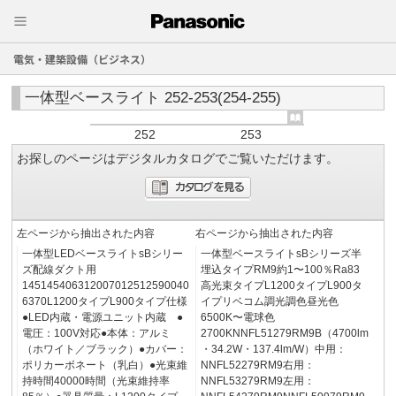
電気・建築設備（ビジネス）
一体型ベースライト 252-253(254-255)
252
253
お探しのページはデジタルカタログでご覧いただけます。
左ページから抽出された内容
右ページから抽出された内容
一体型LEDベースライトsBシリー
一体型ベースライトsBシリーズ半
ズ配線ダクト用
埋込タイプRM9約1〜100％Ra83
145145406312007012512590040
高光束タイプL1200タイプL900タ
6370L1200タイプL900タイプ仕様
イプリベコム調光調色昼光色
●LED内蔵・電源ユニット内蔵 ●
6500K〜電球色
電圧：100V対応●本体：アルミ
2700KNNFL51279RM9B（4700lm
（ホワイト／ブラック）●カバー：
・34.2W・137.4lm/W）中用：
ポリカーボネート（乳白）●光束維
NNFL52279RM9右用：
持時間40000時間（光束維持率
NNFL53279RM9左用：