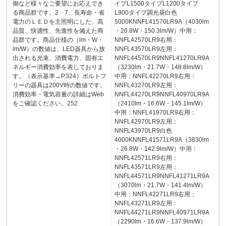
御など様々なご要望にお応えでき
イプL1500タイプL1200タイプ
る商品群です。2 7…長寿命・省
L900タイプ調光昼白色
電力のＬＥＤを主照明にした、高
5000KNNFL41570LR9A（4030lm
品質、快適性、先進性を備えた商
・26.8W・150.3lm/W）中用：
品群です。商品仕様の（lm・W・
NNFL42570LR9右用：
lm/W）の数値は、LED器具から放
NNFL43570LR9左用：
出される光束、消費電力、固有エ
NNFL44570LR9NNFL41270LR9A
ネルギー消費効率を表しておりま
（3230lm・21.7W・148.8lm/W）
す。（表示基準→P.324）ボルトフ
中用：NNFL42270LR9右用：
リーの器具は200V時の数値です。
NNFL43270LR9左用：
消費効率・電気容量の詳細はWeb
NNFL44270LR9NNFL40970LR9A
をご確認ください。252
（2410lm・16.6W・145.1lm/W）
中用：NNFL41970LR9右用：
NNFL42970LR9左用：
NNFL43970LR9白色
4000KNNFL41571LR9A（3830lm
・26.8W・142.9lm/W）中用：
NNFL42571LR9右用：
NNFL43571LR9左用：
NNFL44571LR9NNFL41271LR9A
（3070lm・21.7W・141.4lm/W）
中用：NNFL42271LR9右用：
NNFL43271LR9左用：
NNFL44271LR9NNFL40971LR9A
（2290lm・16.6W・137.9lm/W）