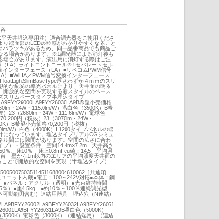
内容
水平天井埋込専用注）適合調光器をご使用くださ
より端面部のLEDの粒感がわかりやすくなること
にはバラツキがあるため、同一品番商品でも商品ご
なる場合があります。※1調光器による消灯後も
る場合があります。演出用に消灯する際はご注
器（LA）ライトコントロール※1セパレートセル
号変換インターフェース（LA）■リベコムPWM信号
A）■WiLIA／PWM信号変換インターフェース
323FloatLightSlimBaseType厚さわずか４ｍｍのスリ
想的な配光の導光パネルにより、天井面の明る
、開放的な空間を実現する新スタイルのベース
ズスリムベースタイプ半埋込タイプ
0LA9FYY26000LA9FYY26030LA9B希望小売価格
60lm・24W・115.0lm/W）温白色（3500K）B希
）23（2680lm・24W・111.6lm/W）電球色
0,200円（税抜）23（3070lm・24W・
000K）B希望小売価格70,200円（税抜）
7.0lm/W）白色（4000K）L1200タイプパネルの端
計になっています。埋込タイプリアルCGシミュ
ネル間には隙間があります。空間の広さに合わ
）・設置条件 空間14.4m×7.2m 天井高さ
50％、床10％ 床上0.8mFeu値：14.5 平均照
：40台 壁から1m以内のエリアの平均照度天井面の
がることで開放的な空間を実現（半埋込タイプ）
0050050075035114511688004610062［共通項
ユニット内蔵●電圧：100～242V対応●本体：鋼
）●パネル：アクリル（透明）●光束維持時間
5％）●重4.5kg ●約10％～100％連続調光型
0（バネ可動範囲含む）連結用器具 埋込穴（N連結）
2LA9BFYY26002LA9BFYY26032LA9BFYY26051
Y26001LA9BFYY26031LA9B昼白色（5000K）
（3500K）電球色（3000K）（連結端用）（連結