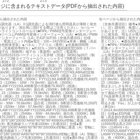
272
273
ジに含まれるテキストデータ(PDFから抽出された内容)
ら抽出された内容
右ページから抽出された
適合調光器（LA）※1調光器による消灯後も照明器具が薄暗く発光
［全体共通項目］備考●
があります。演出用に消灯する際はご注意ください。セパレー
い。注）調光時、角度に
ライトコントロール※1■PiPit／PWM信号変換インターフェー
があります。注）LED
■リベコムPWM信号変換インターフェース（LA）■WiLIA／PWM
とに発光色、明るさが異
ンターフェース（LA）P.41P.31P.55［全体共通項目］仕様
照明器具が薄暗く発光す
蔵・電源ユニット内蔵●電圧：100～242V対応●本体：鋼板（高反
意ください。■適合調光
白色粉体塗装）●パネル：アクリル（透明）●光束維持時間
コン■PiPit／PWM信
時間（光束維持率85％）●約10％～100％連続調光型□600（Ｔバー
変換インターフェース（L
端子台（制御用）端子台（電源用）φ26穴（電源用）
（LA）P.41P.31P.55P.
5115105151515パーティション天井材（別途）583613φ26穴（制
ムな発光面が生み出す理
枚タイプ2枚タイプウォールウォッシャタイプB希望小売価格
さ感と照度確保を両立し
円（税抜）23（1190lm・16W・74.3lm/W）白色（4000K）
照明。導光パネルシリー
40LA9B希望小売価格119,000円（税抜）23（2360lm・30W・
FYY26050LA9FYY2604
/W）白色（4000K）B希望小売価格70,200円（税抜）23（920lm・
70,200円（税抜）23（27
5lm/W）白色（4000K）FYY22240LA9FYY22740LA9Ra83定格
望小売価格70,200円（税抜
コン別売調光B希望小売価格79,400円（税抜）23（1180lm・
（3000K）B希望小売価格7
.7lm/W）電球色（3000K）FYY22130LA9B希望小売価格79,400円
127.9lm/W）昼白色（5
（1190lm・16W・74.3lm/W）温白色（3500K）
23（2810lm・24W・11
20LA9FYY22150LA9B希望小売価格79,400円（税抜）
面はまぶしさを抑えた設
0lm・16W・80.0lm/W）昼白色（5000K）B希望小売価格119,000
レーション※連結時のパ
3（2340lm・30W・78.0lm/W）電球色（3000K）B希望小売価
せて連結が可能（埋込タイプ
0円（税抜）23（910lm・16W・56.8lm/W）電球色（3000K）
2.7m反射率天井70％、壁
30LA9FYY22730LA9B希望小売価格119,000円（税抜）
度：794lx 器具台数
0lm・30W・78.6lm/W）温白色（3500K）B希望小売価格70,200円
明るさ感「Feu」が上
（920lm・16W・57.5lm/W）温白色（3500K）
（単位lx）
0LA9FYY22720LA9FYY22250LA9FYY22750LA9B希望小売価格
7.2m14.4m3003003003
0円（税抜）23（2540lm・30W・84.6lm/W）昼白色（5000K）B希
目］仕様●LED内蔵・電源
0,200円（税抜）23（990lm・16W・61.8lm/W）昼白色
板（高反射白色粉体塗装
30°0°180°20030°AA’60°60°90°90°400600cd管軸に垂直（A）管
40000時間（光束維持率8
B）配光曲線ランプ光束1000lm［共通項目］仕様●重
115550埋込高さ20
°0°180°10030°AA’60°60°90°90°200300cd管軸に垂直（A）管軸に
50×（1149×N＋6）
）配光曲線ランプ光束
FYY26052LA9AFYY2604
0°0°180°10030°AA’60°60°90°90°200300cd管軸に垂直（A）管軸に
LA9AFYY26041LA9BFY
配光曲線ランプ光束1000lm［共通項目］仕様●重6.0kg［共通項
白 色（4000K）温白色