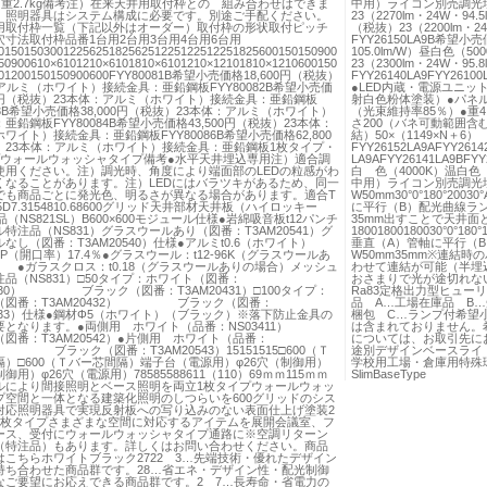
重2.7kg備考注）在来天井用取付枠との 組み合わせはできま
中用）ライコン別売調光埋
）照明器具はシステム構成に必要です。別途ご手配ください。
23（2270lm・24W・94
用取付枠一覧（下記以外はオーダー）取付枠の形状取付ピッチ
（税抜）23（2200lm・24
寸法取付枠品番1台用2台用3台用4台用6台用
FYY26150LA9B希望小売
0150150300122562518256251225122512251825600150150900
105.0lm/W）昼白色（5
50900610×6101210×6101810×6101210×12101810×1210600150
23（2300lm・24W・95.
001200150150900600FYY80081B希望小売価格18,600円（税抜）
FYY26140LA9FYY261
アルミ（ホワイト）接続金具：亜鉛鋼板FYY80082B希望小売価
●LED内蔵・電源ユニット
00円（税抜）23本体：アルミ（ホワイト）接続金具：亜鉛鋼板
射白色粉体塗装）●パネル
083B希望小売価格38,000円（税抜）23本体：アルミ（ホワイト）
（光束維持率85％）●重4.
亜鉛鋼板FYY80084B希望小売価格43,500円（税抜）23本体：
さ200（バネ可動範囲含む）
ワイト）接続金具：亜鉛鋼板FYY80086B希望小売価格62,800
結）50×（1149×N＋6）
）23本体：アルミ（ホワイト）接続金具：亜鉛鋼板1枚タイプ・
FYY26152LA9AFYY2614
プウォールウォッシャタイプ備考●水平天井埋込専用注）適合調
LA9AFYY26141LA9BFY
使用ください。注）調光時、角度により端面部のLEDの粒感がわ
白 色（4000K）温白色
くなることがあります。注）LEDにはバラツキがあるため、同一
中用）ライコン別売調光
でも商品ごとに発光色、明るさが異なる場合があります。適合T
W50mm30°0°180°2003
5D7.3154810.68600グリッド天井部材天井板（ハイロッキー
に平行（B）配光曲線ランプ
品（NS821SL）B600×600モジュール仕様●岩綿吸音板t12パンチ
35mm出すことで天井
特注品（NS831）グラスウールあり（図番：T3AM20541）グ
18001800180030°0°180°
なし（図番：T3AM20540）仕様●アルミt0.6（ホワイト）
垂直（A）管軸に平行（B）
4.5P（開口率）17.4％●グラスウール：t12-96K（グラスウールあ
W50mm35mm※連結
 ●ガラスクロス：t0.18（グラスウールありの場合）メッシュ
わせて連結が可能（半埋
品（NS831）□50タイプ：ホワイト（図番：
おさまりで光が途切れない
0430） ブラック（図番：T3AM20431）□100タイプ：
Ra83定格出力型ヒュー
（図番：T3AM20432） ブラック（図番：
品 A…工場在庫品 B
0433）仕様●鋼材Φ5（ホワイト）（ブラック）※落下防止金具の
梱包 C…ランプ付希望
要となります。●両側用 ホワイト（品番：NS03411）
は含まれておりません。
図番：T3AM20542）●片側用 ホワイト（品番：
については、お取引先に
12） ブラック（図番：T3AM20543）15151515□600（Ｔ
途別デザインベースライ
）□600（Ｔバー芯間隔）端子台（電源用）φ26穴（制御用）
学校用工場・倉庫用特殊環境用
用）φ26穴（電源用）78585588611（110）69ｍｍ115ｍｍ
SlimBaseType
ルにより間接照明とベース照明を両立1枚タイプウォールウォッ
プ空間と一体となる建築化照明のしつらいを600グリッドのシス
対応照明器具で実現反射板への写り込みのない表面仕上げ塗装2
1枚タイプさまざまな空間に対応するアイテムを展開会議室、フ
ース、受付にウォールウォッシャタイプ通路に※空調リターン
（特注品）もあります。詳しくはお問い合わせください。商品
はこちらホワイトブラック2722 3…先端技術・優れたデザイン
持ち合わせた商品群です。28…省エネ・デザイン性・配光制御
なご要望にお応えできる商品群です。2 7…長寿命・省電力の