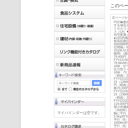
このペー
左ページか
P323■
する場合
トセルコン
ス（LA）
信号変換イ
●LED内
射高拡散
40000
芯間隔）
15106.
御用）1
79,400
FYY221
78.6lm
16W・57.
出力型ライ
16W・73
（税抜）23
FYY221
23（128
円（税抜）2
格70,20
FYY222
23（236
（税抜）23
FYY2222
119,00
望小売価格7
（5000K）
マイバインダーは空です。
軸に平行（
5.5kg30
平行（B
1000lm3
平行（B）