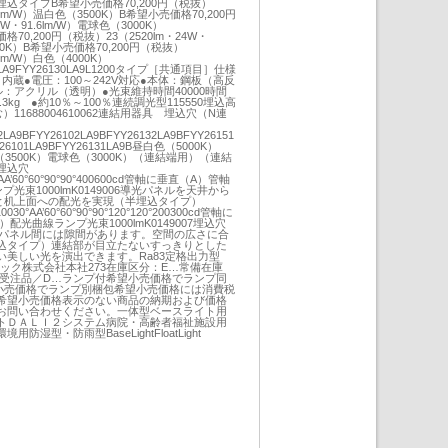
込タイプB希望小売価格70,200円（税抜）
.5lm/W）温白色（3500K）B希望小売価格70,200円
W・91.6lm/W）電球色（3000K）
価格70,200円（税抜）23（2520lm・24W・
000K）B希望小売価格70,200円（税抜）
8lm/W）白色（4000K）
00LA9FYY26130LA9L1200タイプ［共通項目］仕様
内蔵●電圧：100～242V対応●本体：鋼板（高反
：アクリル（透明）●光束維持時間40000時間
3kg ●約10％～100％連続調光型115550埋込高
11688004610062連結用器具 埋込穴（N連
2LA9BFYY26102LA9BFYY26132LA9BFYY26151
Y26101LA9BFYY26131LA9B昼白色（5000K）
（3500K）電球色（3000K）（連結端用）（連結
埋込穴
0°AA’60°60°90°90°400600cd管軸に垂直（A）管軸
光束1000lmK0149006導光パネルを天井から
面と机上面への配光を実現（半埋込タイプ）
10030°AA’60°60°90°90°120°120°200300cd管軸に
配光曲線ランプ光束1000lmK0149007埋込穴
時のパネル間には隙間があります。空間の広さに合
込タイプ）連結部が目立たないすっきりとした
美しい光を演出できます。Ra83定格出力型
リック株式会社本社273在庫区分：E…常備在庫
…受注品／D…ランプ付希望小売価格でランプ同
小売価格でランプ別梱包希望小売価格には消費税
希望小売価格表示のない商品の納期および価格
お問い合わせください。一体型ベースライト用
トＤＡＬＩ２システム病院・高齢者福祉施設用
防湿型・防雨型BaseLightFloatLight