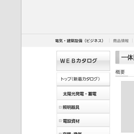
こ
こ
か
ら
本
文
で
す
電気・建築設備（ビジネス）
商品情報
。
一体型
概要