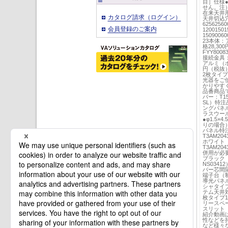
目］仕様●
せん。注
在来天井
カタログ請求（ログイン）
天井切込穴
62562560
会員登録のご案内
12001501
1509006
23本体：
格28,3
FYY80
接続金具：
アルミ（ホ
円（税抜
2枚タイ
光器をご
かりやす
品番商品
バー：T1
SL）特注
ングパネル
ラスウール
●φ1.5×
りの場合）
パネル特注
T3AM2
ホワイト
T3AM2
併用が必
ブラック（
NS034
バー芯間隔
端子台（制御
導光パネ
シャタイ
テム天井
枚タイプ
リースペ
スリット
紹介動画
性などを
など様々