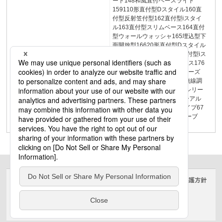
ート148和風直付ベースライト
159110形直付型Dスタイル160直
付型反射笠付型162直付型iスタイ
ル163直付型スリムベース164直付
型ウォールウォッシャ165埋込型下
面開放型16620形直付型Dスタイル
172直付型反射笠付型174直付型iス
タイル175直付型スリムベース176
埋込型下面開放型177iDシリーズ
LiBecoM/リベコム25WiLIA無線調
光調色シリーズ34PiPit調光シリー
ズ48ウィズリモ258リニューアル
専用器具本体63環境特化タイプ67
映光色69高演色76グレアセーブ
775
サイトのご利用にあたって
クッキーポリシー
個人情報保護方針
電気・建築設備（ビジネス）
© Panasonic Electric Works Co., Ltd.