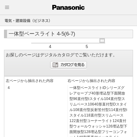
電気・建築設備（ビジネス）
一体型ベースライト 4-5(6-7)
4
5
お探しのページはデジタルカタログでご覧いただけます。
左ページから抽出された内容
右ページから抽出された内容
4
一体型ベースライトiDシリーズグ
レアセーブブ40形埋込型下面開放
型96直付型iスタイル104直付型ス
リムベース10640形直付型Dスタイ
ル108直付型反射笠付型114直付型i
スタイル118直付型スリムベース
122直付型コーナーライト124直付
型ウォールウォッシャ126埋込型下
面開放型128埋込型フリーコンフォ