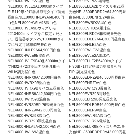
NEL8300HWLE2A温白色
NEL8300EVLA2A電球色
NEL8300HVLE2A10000lmタイプ
NEL8300ELLA2Bウィズリモ21昼
FLR110形×2灯器具節電タイプ調光
光色NEL8300EDRD2A64,300円昼
昼白色NEL8000HNLA9A68,400円
白色NEL8300ENRD2A白色
白色NEL8000HWLA9B温白色
NEL8300EWRD2A温白色
NEL8000HVLA9Bウィズリモ
NEL8300EVRD2A電球色
2213400lmタイプをご指定くださ
NEL8300ELRD2A非調光昼光色
い。送信器ボタン2で10000lmタイ
NEL8300EDLE2A64,300円昼白色
プに設定可能非調光昼白色
NEL8300ENLE2A白色
NEL8000HNLE9A64,900円白色
NEL8300EWLE2A温白色
NEL8000HWLE9B温白色
NEL8300EVLE2A電球色
NEL8000HVLE9B40形6900lmタイ
NEL8300ELLE2B6400lmタイプ
プHf32形×2灯高出力型器具相当
Hf86形×1灯定格出力型器具相当
WiLIA調光昼白色
PiPit調光昼光色
NEL4600HNRX9A42,600円白色
NEL8600EDRZ9B46,500円昼白色
NEL4600HWRX9B温白色
NEL8600ENRZ9A白色
NEL4600HVRX9Bリベコム昼白色
NEL8600EWRZ9B温白色
NEL4600HNRS9A42,600円白色
NEL8600EVRZ9B電球色
NEL4600HWRS9B温白色
NEL8600ELRZ9B調光昼光色
NEL4600HVRS9BPiPit調光昼白色
NEL8600EDLR9B46,500円昼白色
NEL4600HNRZ9A42,600円白色
NEL8600ENLR9A白色
NEL4600HWRZ9B温白色
NEL8600EWLR9A温白色
NEL4600HVRZ9B調光昼白色
NEL8600EVLR9A電球色
NEL4600HNLA9A42,100円白色
NEL8600ELLR9Bウィズリモ21昼
NEL4600HWLA9A温白色
光色NEL8600EDRD9A43,000円昼