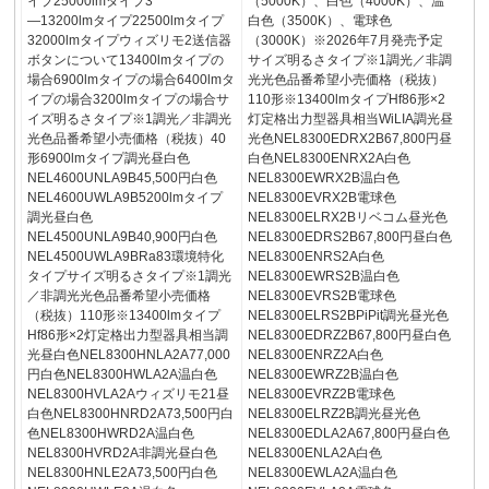
イプ25000lmタイプ3
（5000K）、白色（4000K）、温
―13200lmタイプ22500lmタイプ
白色（3500K）、電球色
32000lmタイプウィズリモ2送信器
（3000K）※2026年7月発売予定
ボタンについて13400lmタイプの
サイズ明るさタイプ※1調光／非調
場合6900lmタイプの場合6400lmタ
光光色品番希望小売価格（税抜）
イプの場合3200lmタイプの場合サ
110形※13400lmタイプHf86形×2
イズ明るさタイプ※1調光／非調光
灯定格出力型器具相当WiLIA調光昼
光色品番希望小売価格（税抜）40
光色NEL8300EDRX2B67,800円昼
形6900lmタイプ調光昼白色
白色NEL8300ENRX2A白色
NEL4600UNLA9B45,500円白色
NEL8300EWRX2B温白色
NEL4600UWLA9B5200lmタイプ
NEL8300EVRX2B電球色
調光昼白色
NEL8300ELRX2Bリベコム昼光色
NEL4500UNLA9B40,900円白色
NEL8300EDRS2B67,800円昼白色
NEL4500UWLA9BRa83環境特化
NEL8300ENRS2A白色
タイプサイズ明るさタイプ※1調光
NEL8300EWRS2B温白色
／非調光光色品番希望小売価格
NEL8300EVRS2B電球色
（税抜）110形※13400lmタイプ
NEL8300ELRS2BPiPit調光昼光色
Hf86形×2灯定格出力型器具相当調
NEL8300EDRZ2B67,800円昼白色
光昼白色NEL8300HNLA2A77,000
NEL8300ENRZ2A白色
円白色NEL8300HWLA2A温白色
NEL8300EWRZ2B温白色
NEL8300HVLA2Aウィズリモ21昼
NEL8300EVRZ2B電球色
白色NEL8300HNRD2A73,500円白
NEL8300ELRZ2B調光昼光色
色NEL8300HWRD2A温白色
NEL8300EDLA2A67,800円昼白色
NEL8300HVRD2A非調光昼白色
NEL8300ENLA2A白色
NEL8300HNLE2A73,500円白色
NEL8300EWLA2A温白色