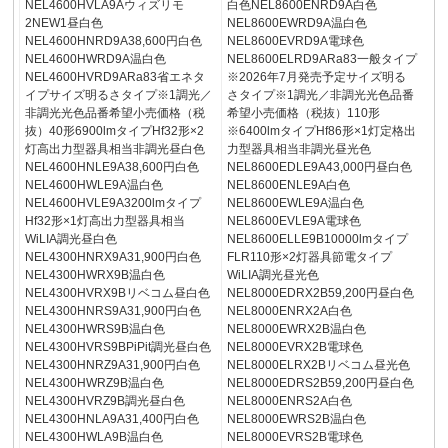
NEL4600HVLA9Aウィズリモ
白色NEL8600ENRD9A白色
2NEW1昼白色
NEL8600EWRD9A温白色
NEL4600HNRD9A38,600円白色
NEL8600EVRD9A電球色
NEL4600HWRD9A温白色
NEL8600ELRD9ARa83一般タイプ
NEL4600HVRD9ARa83省エネタ
※2026年7月発売予定サイズ明る
イプサイズ明るさタイプ※1調光／
さタイプ※1調光／非調光光色品番
非調光光色品番希望小売価格（税
希望小売価格（税抜）110形
抜）40形6900lmタイプHf32形×2
※6400lmタイプHf86形×1灯定格出
灯高出力型器具相当非調光昼白色
力型器具相当非調光昼光色
NEL4600HNLE9A38,600円白色
NEL8600EDLE9A43,000円昼白色
NEL4600HWLE9A温白色
NEL8600ENLE9A白色
NEL4600HVLE9A3200lmタイプ
NEL8600EWLE9A温白色
Hf32形×1灯高出力型器具相当
NEL8600EVLE9A電球色
WiLIA調光昼白色
NEL8600ELLE9B10000lmタイプ
NEL4300HNRX9A31,900円白色
FLR110形×2灯器具節電タイプ
NEL4300HWRX9B温白色
WiLIA調光昼光色
NEL4300HVRX9Bリベコム昼白色
NEL8000EDRX2B59,200円昼白色
NEL4300HNRS9A31,900円白色
NEL8000ENRX2A白色
NEL4300HWRS9B温白色
NEL8000EWRX2B温白色
NEL4300HVRS9BPiPit調光昼白色
NEL8000EVRX2B電球色
NEL4300HNRZ9A31,900円白色
NEL8000ELRX2Bリベコム昼光色
NEL4300HWRZ9B温白色
NEL8000EDRS2B59,200円昼白色
NEL4300HVRZ9B調光昼白色
NEL8000ENRS2A白色
NEL4300HNLA9A31,400円白色
NEL8000EWRS2B温白色
NEL4300HWLA9B温白色
NEL8000EVRS2B電球色