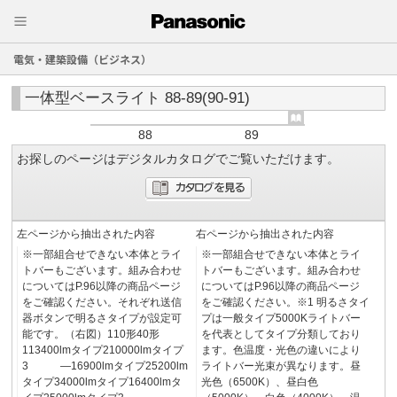
電気・建築設備（ビジネス）
一体型ベースライト 88-89(90-91)
88
89
お探しのページはデジタルカタログでご覧いただけます。
左ページから抽出された内容
右ページから抽出された内容
※​一部組合せできない本体とライ
※​一部組合せできない本体とライ
トバーもございます。組み合わせ
トバーもございます。組み合わせ
についてはP.96以降の商品ページ
についてはP.96以降の商品ページ
をご確認ください。それぞれ送信
をご確認ください。※1 明るさタイ
器ボタンで明るさタイプが設定可
プは一般タイプ5000Kライトバー
能です。（右図）110形40形
を代表としてタイプ分類しており
113400lmタイプ210000lmタイプ
ます。色温度・光色の違いにより
3 ―16900lmタイプ25200lm
ライトバー光束が異なります。昼
タイプ34000lmタイプ16400lmタ
光色（6500K）、昼白色