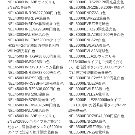
NEL4300HVLA9Bウィズリモ
NEL8000ELRS2BPiPit調光昼光色
2NEW1昼白色
NEL8000EDRZ2B59,200円昼白色
NEL4300HNRD9A27,900円白色
NEL8000ENRZ2A白色
NEL4300HWRD9A温白色
NEL8000EWRZ2B温白色
NEL4300HVRD9A非調光昼白色
NEL8000EVRZ2B電球色
NEL4300HNLE9A27,900円白色
NEL8000ELRZ2B調光昼光色
NEL4300HWLE9A温白色
NEL8000EDLA2B59,200円昼白色
NEL4300HVLE9A5200lmタイプ
NEL8000ENLA2A白色
Hf32形×2灯定格出力型器具相当
NEL8000EWLA2A温白色
WiLIA調光昼白色
NEL8000EVLA2A電球色
NEL4500HNRX9A38,000円白色
NEL8000ELLA2Bウィズリモ
NEL4500HWRX9B温白色
2213400lmタイプをご指定くださ
NEL4500HVRX9Bリベコム昼白色
い。送信器ボタン2で10000lmタイ
NEL4500HNRS9A38,000円白色
プに設定可能非調光昼光色
NEL4500HWRS9B温白色
NEL8000EDLE2A55,700円昼白色
NEL4500HVRS9BPiPit調光昼白色
NEL8000ENLE2A白色
NEL4500HNRZ9A38,000円白色
NEL8000EWLE2A温白色
NEL4500HWRZ9B温白色
NEL8000EVLE2A電球色
NEL4500HVRZ9B調光昼白色
NEL8000ELLE2B5000lmタイプ
NEL4500HNLA9A37,500円白色
FLR110形×1灯器具節電タイプPiPit
NEL4500HWLA9B温白色
調光昼光色
NEL4500HVLA9Bウィズリモ
NEL8500EDRZ9B41,900円昼白色
2NEW26900lmタイプをご指定く
NEL8500ENRZ9A白色
ださい。送信器ボタン2で5200lm
NEL8500EWRZ9B温白色
タイプに設定可能非調光昼白色
NEL8500EVRZ9B電球色