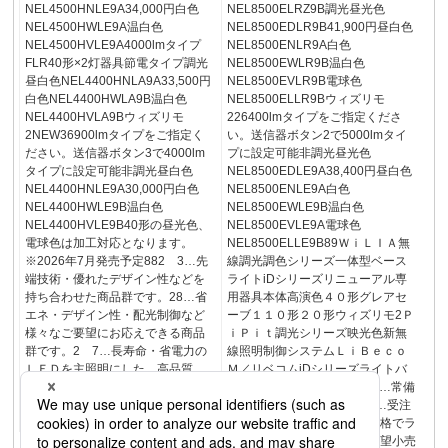
NEL4500HNLE9A34,000円白色
NEL8500ELRZ9B調光昼光色
NEL4500HWLE9A温白色
NEL8500EDLR9B41,900円昼白色
NEL4500HVLE9A4000lmタイプ
NEL8500ENLR9A白色
FLR40形×2灯器具節電タイプ調光
NEL8500EWLR9B温白色
昼白色NEL4400HNLA9A33,500円
NEL8500EVLR9B電球色
白色NEL4400HWLA9B温白色
NEL8500ELLR9Bウィズリモ
NEL4400HVLA9Bウィズリモ
226400lmタイプをご指定くださ
2NEW36900lmタイプをご指定く
い。送信器ボタン2で5000lmタイ
ださい。送信器ボタン3で4000lm
プに設定可能非調光昼光色
タイプに設定可能非調光昼白色
NEL8500EDLE9A38,400円昼白色
NEL4400HNLE9A30,000円白色
NEL8500ENLE9A白色
NEL4400HWLE9B温白色
NEL8500EWLE9B温白色
NEL4400HVLE9B40形の昼光色、
NEL8500EVLE9A電球色
電球色は加工対応となります。
NEL8500ELLE9B89ＷｉＬＩＡ無
※2026年7月発売予定882 3…先
線調光調色シリーズ一体型ベース
端技術・優れたデザイン性などを
ライトiDシリーズリニューアル専
持ち合わせた商品群です。28…省
用器具本体高演色４０形グレアセ
エネ・デザイン性・配光制御など
ーブ１１０形２０形ウィズリモ2Ｐ
様々なご要望にお応えできる商品
ｉＰｉｔ調光シリーズ映光色新無
群です。2 7…長寿命・省電力の
線照明制御システムＬｉＢｅｃｏ
ＬＥＤを主照明にした、高品質、
Ｍ／リベコムiDシリーズライトバ
快適性、先進性を備えた商品群で
ーラインアップ在庫区分：E…常備
す。iDシリーズライトバーライン
在庫品 A…工場在庫品 B…受注
アップ
品／D…ランプ付希望小売価格でラ
ンプ同梱包 C…ランプ付希望小売