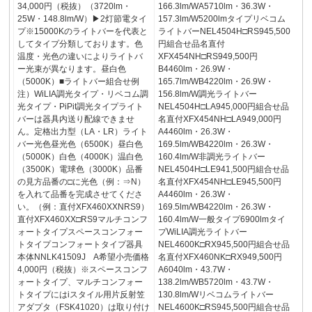
34,000円（税抜）（3720lm・
166.3lm/WA5710lm・36.3W・
25W・148.8lm/W）▶2灯節電タイ
157.3lm/W5200lmタイプリベコム
プ※15000Kのライトバーを代表と
ライトバーNEL4504H□RS945,500
してタイプ分類しております。色
円組合せ品名直付
温度・光色の違いによりライトバ
XFX454NH□RS949,500円
ー光束が異なります。昼白色
B4460lm・26.9W・
（5000K）■ライトバー組合せ例
165.7lm/WB4220lm・26.9W・
注）WiLIA調光タイプ・リベコム調
156.8lm/W調光ライトバー
光タイプ・PiPit調光タイプライト
NEL4504H□LA945,000円組合せ品
バーは器具内送り配線できませ
名直付XFX454NH□LA949,000円
ん。定格出力型（LA・LR）ライト
A4460lm・26.3W・
バー光色昼光色（6500K）昼白色
169.5lm/WB4220lm・26.3W・
（5000K）白色（4000K）温白色
160.4lm/W非調光ライトバー
（3500K）電球色（3000K）品番
NEL4504H□LE941,500円組合せ品
の見方品番の□に光色（例：⇒N）
名直付XFX454NH□LE945,500円
を入れて品番を完成させてくださ
A4460lm・26.3W・
い。（例：直付XFX460XXNRS9）
169.5lm/WB4220lm・26.3W・
直付XFX460XX□RS9マルチコンフ
160.4lm/W一般タイプ6900lmタイ
ォートタイプスペースコンフォー
プWiLIA調光ライトバー
トタイプコンフォートタイプ器具
NEL4600K□RX945,500円組合せ品
本体NNLK41509J A希望小売価格
名直付XFX460NK□RX949,500円
4,000円（税抜）※スペースコンフ
A6040lm・43.7W・
ォートタイプ、マルチコンフォー
138.2lm/WB5720lm・43.7W・
トタイプにはiスタイル用片反射笠
130.8lm/Wリベコムライトバー
アダプタ（FSK41020）は取り付け
NEL4600K□RS945,500円組合せ品