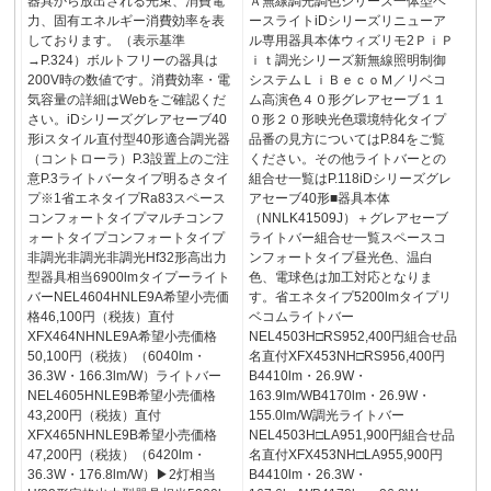
器具から放出される光束、消費電
Ａ無線調光調色シリーズ一体型ベ
力、固有エネルギー消費効率を表
ースライトiDシリーズリニューア
しております。（表示基準
ル専用器具本体ウィズリモ2ＰｉＰ
→P.324）ボルトフリーの器具は
ｉｔ調光シリーズ新無線照明制御
200V時の数値です。消費効率・電
システムＬｉＢｅｃｏＭ／リベコ
気容量の詳細はWebをご確認くだ
ム高演色４０形グレアセーブ１１
さい。iDシリーズグレアセーブ40
０形２０形映光色環境特化タイプ
形iスタイル直付型40形適合調光器
品番の見方についてはP.84をご覧
（コントローラ）P.3設置上のご注
ください。その他ライトバーとの
意P.3ライトバータイプ明るさタイ
組合せ一覧はP.118iDシリーズグレ
プ※1省エネタイプRa83スペース
アセーブ40形■器具本体
コンフォートタイプマルチコンフ
（NNLK41509J）＋グレアセーブ
ォートタイプコンフォートタイプ
ライトバー組合せ一覧スペースコ
非調光非調光非調光Hf32形高出力
ンフォートタイプ昼光色、温白
型器具相当6900lmタイプーライト
色、電球色は加工対応となりま
バーNEL4604HNLE9A希望小売価
す。省エネタイプ5200lmタイプリ
格46,100円（税抜）直付
ベコムライトバー
XFX464NHNLE9A希望小売価格
NEL4503H□RS952,400円組合せ品
50,100円（税抜）（6040lm・
名直付XFX453NH□RS956,400円
36.3W・166.3lm/W）ライトバー
B4410lm・26.9W・
NEL4605HNLE9B希望小売価格
163.9lm/WB4170lm・26.9W・
43,200円（税抜）直付
155.0lm/W調光ライトバー
XFX465NHNLE9B希望小売価格
NEL4503H□LA951,900円組合せ品
47,200円（税抜）（6420lm・
名直付XFX453NH□LA955,900円
36.3W・176.8lm/W）▶2灯相当
B4410lm・26.3W・