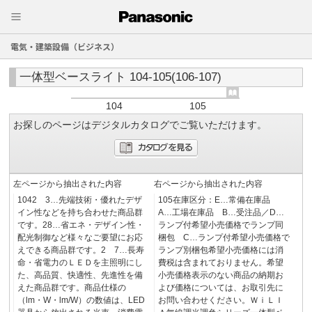
電気・建築設備（ビジネス）
一体型ベースライト 104-105(106-107)
104
105
お探しのページはデジタルカタログでご覧いただけます。
左ページから抽出された内容
右ページから抽出された内容
1042 3…先端技術・優れたデザ
105在庫区分：E…常備在庫品
イン性などを持ち合わせた商品群
A…工場在庫品 B…受注品／D…
です。28…省エネ・デザイン性・
ランプ付希望小売価格でランプ同
配光制御など様々なご要望にお応
梱包 C…ランプ付希望小売価格で
えできる商品群です。2 7…長寿
ランプ別梱包希望小売価格には消
命・省電力のＬＥＤを主照明にし
費税は含まれておりません。希望
た、高品質、快適性、先進性を備
小売価格表示のない商品の納期お
えた商品群です。商品仕様の
よび価格については、お取引先に
（lm・W・lm/W）の数値は、LED
お問い合わせください。ＷｉＬＩ