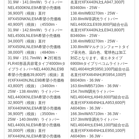
31.9W・141.0lm/W）ライトバー
名直付XFX440NJ□LA947,300円
NEL4500KNLE9A希望小売価格
B3460lm・25W・
36,900円（税抜）直付
138.4lm/WB3270lm・25W・
XFX450NKNLE9A希望小売価格
130.8lm/W非調光ライトバー
40,900円（税抜）（4550lm・
NEL4400J□LE939,800円組合せ品
31.9W・142.6lm/W）ライトバー
名直付XFX440NJ□LE943,800円
NEL4500LNLE9A希望小売価格
B3460lm・25W・
34,000円（税抜）直付
138.4lm/WB3270lm・25W・
XFX450NLNLE9A希望小売価格
130.8lm/Wマルチコンフォートタイ
38,000円（税抜）（4840lm・
プ昼光色、温白色、電球色は加工
31.9W・151.7lm/W）▶2灯相当
対応となります。省エネタイプ
FLR40形器具節電タイプ4000lmタ
6900lmタイプリベコムライトバー
イプライトバーNEL4400JNLE9B
NEL4604H□RS950,100円組合せ品
希望小売価格39,800円（税抜）直
名直付XFX464NH□RS954,100円
付XFX440NJNLE9B希望小売価格
B6040lm・36.9W・
43,800円（税抜）（3460lm・
163.6lm/WB5710lm・36.9W・
25W・138.4lm/W）ライトバー
154.7lm/W調光ライトバー
NEL4400KNLE9A希望小売価格
NEL4604H□LA949,600円組合せ品
32,900円（税抜）直付
名直付XFX464NH□LA953,600円
XFX440NKNLE9A希望小売価格
A6040lm・36.3W・
36,900円（税抜）（3500lm・
166.3lm/WA5710lm・36.3W・
25W・140.0lm/W）ライトバー
157.3lm/W非調光ライトバー
NEL4400LNLE9A希望小売価格
NEL4604H□LE946,100円組合せ品
30,000円（税抜）直付
名直付XFX464NH□LE950,100円
XFX440NLNLE9A希望小売価格
A6040lm・36.3W・