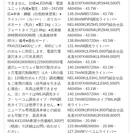
できません。仕様●LED内蔵・電源
名直付XFX460NK□RS949,500円
ユニット内蔵●電圧：100～242V対
A6040lm・43.7W・
応●本体：鋼板（白色粉体塗装）●
138.2lm/WB5720lm・43.7W・
ライトバー（カバー）：ポリカー
130.8lm/WPiPit調光ライトバー
ボネート（乳白）●重2.1kg（コン
NEL4600K□RZ945,500円組合せ品
フォートタイプは1.8kg）●光束維
名直付XFX460NK□RZ949,500円
持時間40000時間（光束維持率
A6040lm・43.5W・
85％）備考●適合ガード：
138.8lm/WA5720lm・43.5W・
FK41533●600ピッチ、800ピッチ
131.4lm/W調光ライトバー
のボルトに対応します。電源穴電
NEL4600K□LR945,000円組合せ品
源穴木ネジ穴吊具用穴
名直付XFX460NK□LR949,000円
8040062800900122560085050電
A6040lm・43.1W・
源穴レースウェイ取付穴取付ボル
140.1lm/WA5720lm・43.1W・
ト穴電源穴制御用穴（LA・LRの場
132.7lm/W非調光ライトバー
合）120取付ボルト穴注）調光機能
NEL4600K□LE941,500円組合せ品
をご使用の場合（信号線を引き込
名直付XFX460NK□LE945,500円
む場合）、吊具は使用できませ
A6040lm・43.1W・
ん。注）ガードはWiLIA調光タイ
140.1lm/WA5720lm・43.1W・
プ・リベコム調光タイプ・PiPit調
132.7lm/W3200lmタイプWiLIA調
光タイプには使用できません。■リ
光ライトバー
ニューアル専用器具本体との組合
NEL4300K□RX934,800円組合せ品
せも可能です。器具本体
名直付XFX430NK□RX938,800円
NNLK41109A希望小売価格5,300円
B2800lm・20.9W・
（税抜）※詳細はお問い合わせく
133.9lm/WB2660lm・20.9W・
ださい。
127.2lm/Wリベコムライトバー