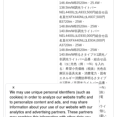
146.4lm/WB3520lm・25.4W・
138.5lm/W調光ライトバー
NEL4400L□LA933,500円組合せ品
名直付XFX440NL□LA937,500円
B3720lm・25W・
148.8lm/WB3520lm・25W・
140.8lm/W非調光ライトバー
NEL4400L□LE930,000円組合せ品
名直付XFX440NL□LE934,000円
A3720lm・25W・
148.8lm/WB3520lm・25W・
140.8lm/W明るさタイプ※1調光／
非調光ライトバー品番・組合せ品
名〈□に光色（例：⇒N）を入れ
る〉希望小売価格（税抜）光色在
庫区分器具光束・消費電力・固有
エネルギー消費効率明るさタイプ
※1調光／非調光ライトバー品番・
組合せ品名〈□に光色（例：⇒N）
を入れる〉希望小売価格（税抜）
光色在庫区分器具光束・消費電
力・固有エネルギー消費効率
Ra83Ra83Ra83※15000Kのライ
トバーを代表としてタイプ分類し
ております。色温度・光色の違い