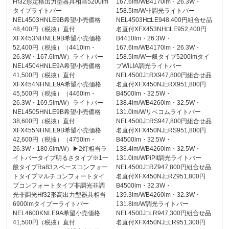
Hf32形定格出力型器具相当5200lm
167.6lm/WB4170lm・26.3W・
タイプライトバー
158.5lm/W非調光ライトバー
NEL4503HNLE9B希望小売価格
NEL4503H□LE948,400円組合せ品
48,400円（税抜）直付
名直付XFX453NH□LE952,400円
XFX453NHNLE9B希望小売価格
B4410lm・26.3W・
52,400円（税抜）（4410lm・
167.6lm/WB4170lm・26.3W・
26.3W・167.6lm/W）ライトバー
158.5lm/W一般タイプ5200lmタイ
NEL4504HNLE9A希望小売価格
プWiLIA調光ライトバー
41,500円（税抜）直付
NEL4500J□RX947,800円組合せ品
XFX454NHNLE9A希望小売価格
名直付XFX450NJ□RX951,800円
45,500円（税抜）（4460lm・
B4500lm・32.5W・
26.3W・169.5lm/W）ライトバー
138.4lm/WB4260lm・32.5W・
NEL4505HNLE9B希望小売価格
131.0lm/Wリベコムライトバー
38,600円（税抜）直付
NEL4500J□RS947,800円組合せ品
XFX455NHNLE9B希望小売価格
名直付XFX450NJ□RS951,800円
42,600円（税抜）（4750lm・
B4500lm・32.5W・
26.3W・180.6lm/W）▶2灯相当ラ
138.4lm/WB4260lm・32.5W・
イトバータイプ明るさタイプ※1一
131.0lm/WPiPit調光ライトバー
般タイプRa83スペースコンフォー
NEL4500J□RZ947,800円組合せ品
トタイプマルチコンフォートタイ
名直付XFX450NJ□RZ951,800円
プコンフォートタイプ非調光非調
B4500lm・32.3W・
光非調光Hf32形高出力型器具相当
139.3lm/WB4260lm・32.3W・
6900lmタイプーライトバー
131.8lm/W調光ライトバー
NEL4600KNLE9A希望小売価格
NEL4500J□LR947,300円組合せ品
41,500円（税抜）直付
名直付XFX450NJ□LR951,300円