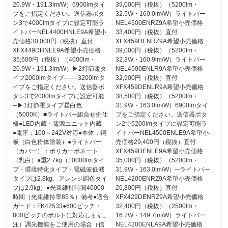
20.9W・191.3lm/W）6900lmタイ
39,000円（税抜）（5200lm・
プをご指定ください。送信器ボタ
32.5W・160.0lm/W）ライトバー
ン3で4000lmタイプに設定可能ラ
NEL4500ENRZ9A希望小売価格
イトバーNEL4400HNLE9A希望小
33,400円（税抜）直付
売価格30,000円（税抜）直付
XFX459DENRZ9A希望小売価格
XFX449DHNLE9A希望小売価格
39,000円（税抜）（5200lm・
35,600円（税抜）（4000lm・
32.3W・160.9lm/W）ライトバー
20.9W・191.3lm/W）▶2灯節電タ
NEL4500ENLR9A希望小売価格
イプ2000lmタイプ───3200lmタ
32,900円（税抜）直付
イプをご指定ください。送信器ボ
XFX459DENLR9A希望小売価格
タン3で2000lmタイプに設定可能
38,500円（税抜）（5200lm・
─▶1灯節電タイプ昼白色
31.9W・163.0lm/W）6900lmタイ
（5000K）■ライトバー組合せ例仕
プをご指定ください。送信器ボタ
様●LED内蔵・電源ユニット内蔵
ン2で5200lmタイプに設定可能ラ
●電圧：100～242V対応●本体：鋼
イトバーNEL4500ENLE9A希望小
板（白色粉体塗装）●ライトバー
売価格29,400円（税抜）直付
（カバー）：ポリカーボネート
XFX459DENLE9A希望小売価格
（乳白）●重2.7kg（10000lmタイ
35,000円（税抜）（5200lm・
プ・環境特化タイプ・電磁波低減
31.9W・163.0lm/W）─ライトバー
タイプは2.8kg、アレンジ調色タイ
NEL4200ENRZ9A希望小売価格
プは2.9kg）●光束維持時間40000
26,800円（税抜）直付
時間（光束維持率85％）備考●適合
XFX429DENRZ9A希望小売価格
ガード：FK42533●600ピッチ・
32,400円（税抜）（2500lm・
800ピッチのボルトに対応します。
16.7W・149.7lm/W）ライトバー
注）調光機能をご使用の場合（信
NEL4200ENLA9A希望小売価格