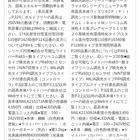
器具から放出される光束、消費電
線調光調色シリーズ一体型ベース
力、固有エネルギー消費効率を表
ライトiDシリーズリニューアル専
しております。（表示基準
用器具本体ウィズリモ2ＰｉＰｉｔ
→P.324）ボルトフリーの器具は
調光シリーズ新無線照明制御シス
200V時の数値です。消費効率・電
テムＬｉＢｅｃｏＭ／リベコム高
気容量の詳細はWebをご確認くだ
演色４０形グレアセーブ１１０形
さい。174反射笠付型直付型20形
２０形映光色環境特化タイプiスタ
110形P.16240形P.114品番の見方に
イル直付型20形110形P.16340形
ついてはP.84をご覧ください。iD
P.118同タイプ非常用照明器具
シリーズ20形■組合せ可能なライト
P.260品番の見方についてはP.84を
バーRa83一般タイプリベコム調光
ご覧ください。iDシリーズ20形■組
タイプ映光色タイプRa93ひとセン
合せ可能なライトバーRa83一般タ
サ付（N/NT切替タイプ）WiLIA調
イプリベコム調光タイプ映光色タ
光タイプPiPit調光タイププルスイ
イプRa93ひとセンサ付（N/NT切替
ッチ付適合調光器（コントロー
タイプ）WiLIA調光タイプPiPit調光
ラ）P.3設置上のご注意P.3上記以外
タイププルスイッチ付適合調光器
の器具本体+ライトバーの組合せは
（コントローラ）P.3設置上のご注
Webサイトにてご覧ください。器
意P.3上記以外の器具本体+ライト
具本体NNLK21517JA希望小売価格
バーの組合せはWebサイトにてご
4,050円（税抜）仕様●LED内蔵・
覧ください。器具本体
電源ユニット内蔵●電圧：100～
NNLK21509JA希望小売価格3,450
242V対応●本体：鋼板（白色粉体
円（税抜）仕様●LED内蔵・電源ユ
塗装）●ライトバー（カバー）：ポ
ニット内蔵●電圧：100～242V対応
リカーボネート（乳白）●重1.2kg●
●本体：鋼板（白色粉体塗装）●ラ
光束維持時間40000時間（光束維
イトバー（カバー）：ポリカーボ