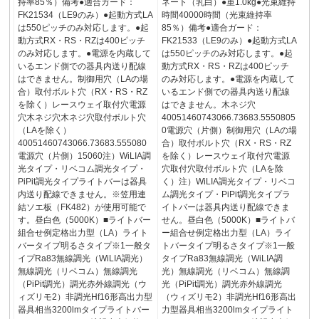
持率85％）備考●適合ガード：
ネート（乳白）●重1.0kg●光束維持
FK21534（LE9のみ）●起動方式LA
時間40000時間（光束維持率
は550ピッチのみ対応します。●起
85％）備考●適合ガード：
動方式RX・RS・RZは400ピッチ
FK21533（LE9のみ）●起動方式LA
のみ対応します。●電源を内蔵して
は550ピッチのみ対応します。●起
いるエンド側での器具内送り配線
動方式RX・RS・RZは400ピッチ
はできません。制御用穴（LAの場
のみ対応します。●電源を内蔵して
合）取付ボルト穴（RX・RS・RZ
いるエンド側での器具内送り配線
を除く）レースウェイ取付穴電源
はできません。木ネジ穴
穴木ネジ穴木ネジ穴取付ボルト穴
40051460743066.73683.5550805
（LAを除く）
0電源穴（片側）制御用穴（LAの場
40051460743066.73683.555080
合）取付ボルト穴（RX・RS・RZ
電源穴（片側）15060注）WiLIA調
を除く）レースウェイ取付穴電源
光タイプ・リベコム調光タイプ・
穴取付穴取付ボルト穴（LAを除
PiPit調光タイプライトバーは器具
く）注）WiLIA調光タイプ・リベコ
内送り配線できません。※笠用連
ム調光タイプ・PiPit調光タイプラ
結ソエ板（FK482）が使用可能で
イトバーは器具内送り配線できま
す。昼白色（5000K）■ライトバー
せん。昼白色（5000K）■ライトバ
組合せ例定格出力型（LA）ライト
ー組合せ例定格出力型（LA）ライ
バータイプ明るさタイプ※1一般タ
トバータイプ明るさタイプ※1一般
イプRa83無線調光（WiLIA調光）
タイプRa83無線調光（WiLIA調
無線調光（リベコム）無線調光
光）無線調光（リベコム）無線調
（PiPit調光）調光赤外線調光（ウ
光（PiPit調光）調光赤外線調光
ィズリモ2）非調光Hf16形高出力型
（ウィズリモ2）非調光Hf16形高出
器具相当3200lmタイプライトバー
力型器具相当3200lmタイプライト