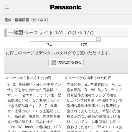
電気・建築設備（ビジネス）
一体型ベースライト 174-175(176-177)
174
175
お探しのページはデジタルカタログでご覧いただけます。
左ページから抽出された内容
右ページから抽出された内容
2 3…先端技術・優れたデザイン
在庫区分：E…常備在庫品 A…工
性などを持ち合わせた商品群で
場在庫品 B…受注品／D…ランプ
す。28…省エネ・デザイン性・配
付希望小売価格でランプ同梱包
光制御など様々なご要望にお応え
C…ランプ付希望小売価格でランプ
できる商品群です。2 7…長寿
別梱包希望小売価格には消費税は
命・省電力のＬＥＤを主照明にし
含まれておりません。希望小売価
た、高品質、快適性、先進性を備
格表示のない商品の納期および価
えた商品群です。商品仕様の
格については、お取引先にお問い
（lm・W・lm/W）の数値は、LED
合わせください。175ＷｉＬＩＡ無