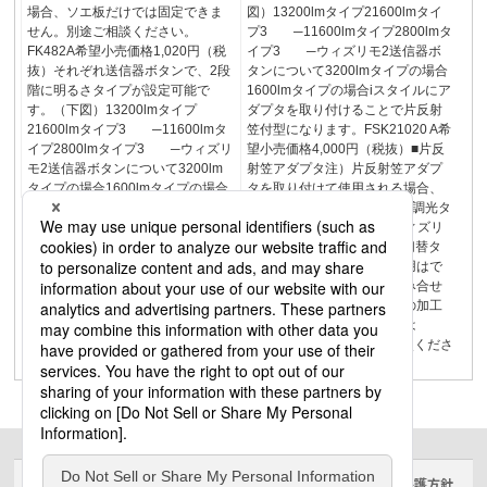
場合、ソエ板だけでは固定できま
図）13200lmタイプ21600lmタイ
せん。別途ご相談ください。
プ3 ─11600lmタイプ2800lmタ
FK482A希望小売価格1,020円（税
イプ3 ─ウィズリモ2送信器ボ
抜）それぞれ送信器ボタンで、2段
タンについて3200lmタイプの場合
階に明るさタイプが設定可能で
1600lmタイプの場合iスタイルにア
す。（下図）13200lmタイプ
ダプタを取り付けることで片反射
21600lmタイプ3 ─11600lmタ
笠付型になります。FSK21020 A希
イプ2800lmタイプ3 ─ウィズリ
望小売価格4,000円（税抜）■片反
モ2送信器ボタンについて3200lm
射笠アダプタ注）片反射笠アダプ
タイプの場合1600lmタイプの場合
タを取り付けて使用される場合、
WiLIA調光タイプ・リベコム調光タ
イプ・PiPit調光タイプ、ウィズリ
モ2、ひとセンサ付（N/NT切替タ
イプ）と組み合わせての使用はで
きません。注）ガードと組み合せ
て使用する場合は、ガードの加工
が必要です。注）適合器具は
FSK21020の承認図をご参照くださ
い。
サイトのご利用にあたって
クッキーポリシー
個人情報保護方針