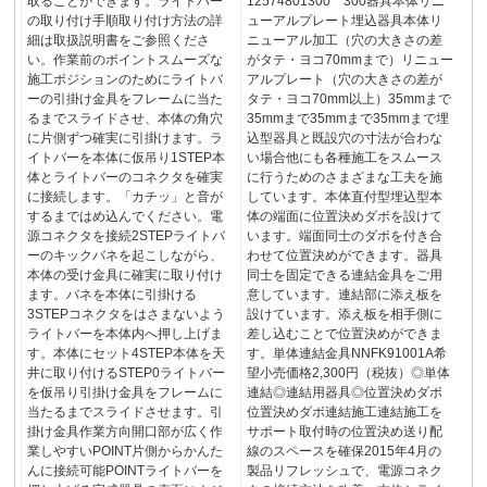
取ることができます。ライトバー
12574801300 300器具本体リニ
の取り付け手順取り付け方法の詳
ューアルプレート埋込器具本体リ
細は取扱説明書をご参照くださ
ニューアル加工（穴の大きさの差
い。作業前のポイントスムーズな
がタテ・ヨコ70mmまで）リニュー
施工ポジションのためにライトバ
アルプレート（穴の大きさの差が
ーの引掛け金具をフレームに当た
タテ・ヨコ70mm以上）35mmまで
るまでスライドさせ、本体の角穴
35mmまで35mmまで35mmまで埋
に片側ずつ確実に引掛けます。ラ
込型器具と既設穴の寸法が合わな
イトバーを本体に仮吊り1STEP本
い場合他にも各種施工をスムース
体とライトバーのコネクタを確実
に行うためのさまざまな工夫を施
に接続します。「カチッ」と音が
しています。本体直付型埋込型本
するまではめ込んでください。電
体の端面に位置決めダボを設けて
源コネクタを接続2STEPライトバ
います。端面同士のダボを付き合
ーのキックバネを起こしながら、
わせて位置決めができます。器具
本体の受け金具に確実に取り付け
同士を固定できる連結金具をご用
ます。バネを本体に引掛ける
意しています。連結部に添え板を
3STEPコネクタをはさまないよう
設けています。添え板を相手側に
ライトバーを本体内へ押し上げま
差し込むことで位置決めができま
す。本体にセット4STEP本体を天
す。単体連結金具NNFK91001A希
井に取り付けるSTEP0ライトバー
望小売価格2,300円（税抜）◎単体
を仮吊り引掛け金具をフレームに
連結◎連結用器具◎位置決めダボ
当たるまでスライドさせます。引
位置決めダボ連結施工連結施工を
掛け金具作業方向開口部が広く作
サポート取付時の位置決め送り配
業しやすいPOINT片側からかんた
線のスペースを確保2015年4月の
んに接続可能POINTライトバーを
製品リフレッシュで、電源コネク