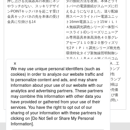
押し上げる完成器具の表面にネジ
タの接続方法を改善。本体とライ
やラッチがない、スッキリデザイ
トバーの電源接続がスムーズに行
ンPOINTキックバネを起こす受け
えるようになりました。送り配線
金具キックバネの先を本体の受け
用スペースライトバー電源ユニッ
金具に引掛ける14
ト16mm電源ユニット15ＷｉＬＩ
Ａ無線調光調色シリーズ一体型ベ
ースライトiDシリーズリニューア
ル専用器具本体高演色４０形グレ
アセーブ１１０形２０形ウィズリ
モ2ＰｉＰｉｔ調光シリーズ映光色
環境特化タイプ新無線照明制御シ
ステムＬｉＢｅｃｏＭ／リベコム
在庫区分：E…常備在庫品 A…工
場在庫品 B…受注品／D…ランプ
付希望小売価格でランプ同梱包
C…ランプ付希望小売価格でランプ
別梱包希望小売価格には消費税は
含まれておりません。希望小売価
格表示のない商品の納期および価
格については、お取引先にお問い
合わせください。