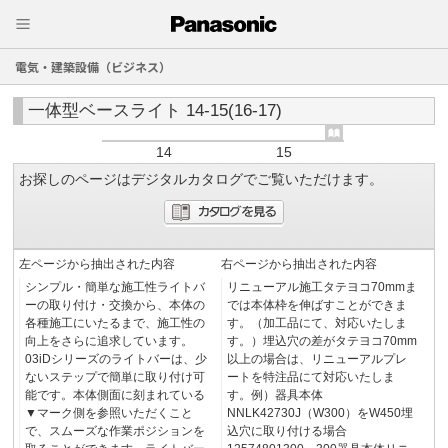
電気・建築設備（ビジネス）
一体型ベースライト 14-15(16-17)
14
15
お探しのページはデジタルカタログでご覧いただけます。
左ページから抽出された内容
右ページから抽出された内容
シンプル・簡単な施工性ライトバ
リニューアル施工タテヨコ70mmま
ーの取り付け・交換から、本体の
では本体枠を伸ばすことができま
各種施工にいたるまで、施工性の
す。（加工品にて、対応いたしま
向上をさらに追求しています。
す。）埋込穴の差がタテヨコ70mm
03iDシリーズのライトバーは、少
以上の場合は、リニューアルプレ
ないステップで簡単に取り付け可
ートを特注品にて対応いたしま
能です。本体側面に刻まれている
す。例）器具本体
▼マーク側を参照いただくこと
NNLK42730J（W300）をW450埋
で、スムーズな作業ポジションを
込穴に取り付ける場合