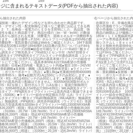
184
185
ジに含まれるテキストデータ(PDFから抽出された内容)
ら抽出された内容
右ページから抽出された
先端技術・優れたデザイン性などを持ち合わせた商品群です。
在庫区分：E…常備在庫
エネ・デザイン性・配光制御など様々なご要望にお応えできる商
望小売価格でランプ同梱
。2 7…長寿命・省電力のＬＥＤを主照明にした、高品質、快
望小売価格には消費税は
性を備えた商品群です。商品仕様の（lm・W・lm/W）の数値
商品の納期および価格に
D器具から放出される光束、消費電力、固有エネルギー消費効率を
185ＷｉＬＩＡ無線調光
ます。（表示基準→P.324）ボルトフリーの器具は200V時の数
ューアル専用器具本体ウ
消費効率・電気容量の詳細はWebをご確認ください。184下面開
御システムＬｉＢｅｃｏ
埋込型20形110形P.16940形P.142品番の見方についてはP.84を
形２０形映光色環境特化
い。iDシリーズ20形■組合せ可能なライトバーRa83一般タイ
体埋込型20形40形P.1
調光タイプ映光色タイプRa93ひとセンサ付（N/NT切替タイ
てはP.84をご覧ください
IA調光タイプPiPit調光タイププルスイッチ付適合調光器（コント
一般タイプPiPit調光
.3設置上のご注意P.3上記以外の器具本体+ライトバーの組合せ
プRa93ひとセンサ付（
イトにてご覧ください。器具本体NNLK22730A希望小売価格
P.3設置上のご注意P.3
0円（税抜）仕様●LED内蔵・電源ユニット内蔵●電圧:100～242V対
イトにてご覧ください。器具
：亜鉛鋼板●反射板：鋼板（高反射白色粉体塗装）●ライトバー
（税抜）仕様●LED内蔵・
：ポリカーボネート（乳白）●重1.8kg●光束維持時間40000時
体：亜鉛鋼板●反射板：
持率85％）備考●起動方式LAは550ピッチのみ対応します。●
ー）：ポリカーボネート（乳
X・RS・RZは400ピッチのみ対応します。●電源を内蔵してい
束維持率85％）備考●起
での器具内送り配線はできません。40055065636取付ボルト
式RS・RZは400ピッ
・RS・RZを除く）取付ボルト穴（LAを除く）電源穴制御用穴
での器具内送り配線はできま
合）328548埋込高さ54埋込穴300×639注）WiLIA調光タイプ・リ
を除く）取付ボルト穴（L
タイプ・PiPit調光タイプライトバーは器具内送り配線できませ
3281008埋込高さ 100
（5000K）■ライトバー組合せ例定格出力型（LA）ライトバー
イトバー組合せ例定格出
さタイプ※1一般タイプRa83無線調光（WiLIA調光）無線調光
般タイプRa83無線調光（
）無線調光（PiPit調光）調光赤外線調光（ウィズリモ2）非調
光（ウィズリモ2）非調光H
形高出力型器具相当3200lmタイプライトバーNEL2300ENRX9A希
ーNEL2300ENRS9A希
6,200円（税抜）埋込XFX230VENRX9A希望小売価格38,000
XFX239VENRS9A希望小
3100lm・20.7W・149.7lm/W）ライトバーNEL2300ENRS9A
149.7lm/W）ライトバー
格26,200円（税抜）埋込XFX230VENRS9A希望小売価格
埋込XFX239VENRZ9A
円（税抜）（3100lm・20.7W・149.7lm/W）ライトバー
20.5W・151.2lm/W）
0ENRZ9A希望小売価格26,200円（税抜）埋込XFX230VENRZ9A
（税抜）埋込XFX239VE
38,000円（税抜）（3100lm・20.5W・151.2lm/W）ライトバ
（3100lm・20.1W・15
00ENLA9A希望小売価格25,000円（税抜）埋込XFX230VENLA9A
格23,300円（税抜）埋込X
36,800円（税抜）（3100lm・20.1W・154.2lm/W）ライトバ
抜）（3100lm・20.1W