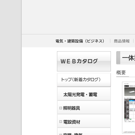
こ
こ
か
ら
本
文
で
す
電気・建築設備（ビジネス）
商品情報
。
一体型
概要