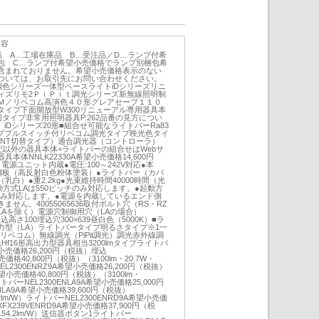
内容
品 A…工場在庫品 B…受注品／D…ランプ付希
包 C…ランプ付希望小売価格でランプ別梱包希
含まれておりません。希望小売価格表示のない
ついては、お取引先にお問い合わせください。
調色シリーズ一体型ベースライトiDシリーズリニ
ィズリモ2ＰｉＰｉｔ調光シリーズ新無線照明制
Ｍ／リベコム高演色４０形グレアセーブ１１０
タイプ下面開放型W300リニューアル専用器具本
44同タイプ非常用照明器具P.262品番の見方につい
。iDシリーズ20形■組合せ可能なライトバーRa83
タイププルスイッチ付リベコム調光タイプ映光色タイ
N/NT切替タイプ）適合調光器（コントローラ）
上記以外の器具本体+ライトバーの組合せはWebサ
本体NNLK22330A希望小売価格14,600円
電源ユニット内蔵●電圧:100～242V対応●本
鋼板（高反射白色粉体塗装）●ライトバー（カバ
白）●重2.2kg●光束維持時間40000時間（光
動方式LAは550ピッチのみ対応します。●起動方
チのみ対応します。●電源を内蔵しているエンド側
せん。40055065636取付ボルト穴（RS・RZ
Aを除く）電源穴制御用穴（LAの場合）
埋込高さ100埋込穴300×639昼白色（5000K）■ラ
力型（LA）ライトバータイプ明るさタイプ※1一
リベコム）無線調光（PiPit調光）調光赤外線調
f16形高出力型器具相当3200lmタイプライトバ
望小売価格26,200円（税抜）埋込
売価格40,800円（税抜）（3100lm・20.7W・
NEL2300ENRZ9A希望小売価格26,200円（税抜）
希望小売価格40,800円（税抜）（3100lm・
ライトバーNEL2300ENLA9A希望小売価格25,000円
NLA9A希望小売価格39,600円（税抜）
4.2lm/W）ライトバーNEL2300ENRD9A希望小売価
FX239VENRD9A希望小売価格37,900円（税
・154.2lm/W）送信器ボタン1ライトバー