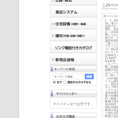
このペー
左ページか
2 3…
28…省
品群です
適性、先進
は、LE
表しており
値です。
放型W300
ご覧くださ
プリベコム
プ）WiL
ローラ）P
はWebサ
11,80
応●本体
（カバー）
間（光束維
起動方式R
るエンド側
穴（RX
（LAの場
ベコム調光
ん。昼白色
タイプ明る
（リベコム
光Hf16
望小売価格2
円（税抜）（
希望小売価
マイバインダーは空です。
38,000
NEL230
希望小売価格
ーNEL23
希望小売価格