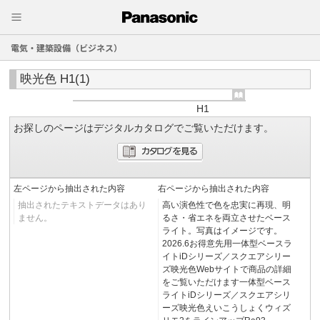
電気・建築設備（ビジネス）
映光色 H1(1)
H1
お探しのページはデジタルカタログでご覧いただけます。
左ページから抽出された内容
右ページから抽出された内容
抽出されたテキストデータはあり
高い演色性で色を忠実に再現、明
ません。
るさ・省エネを両立させたベース
ライト。写真はイメージです。
2026.6お得意先用一体型ベースラ
イトiDシリーズ／スクエアシリー
ズ映光色Webサイトで商品の詳細
をご覧いただけます一体型ベース
ライトiDシリーズ／スクエアシリ
ーズ映光色えいこうしょくウィズ