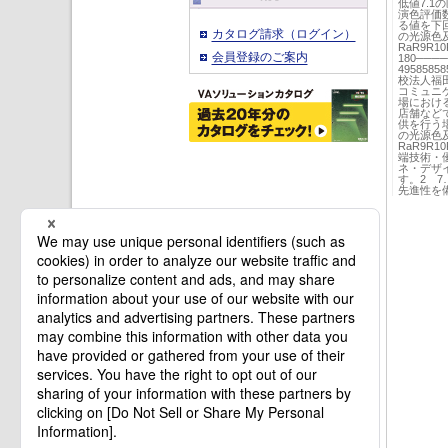
低値7.
演色評価
る値を下回
カタログ請求（ログイン）
の光源色
RaR9R1
会員登録のご案内
180───
49585
校法人福
コミュニ
場におけ
店舗など
供を行う場
の光源色
RaR9R1
端技術・
ネ・デザ
す。2 
先進性を