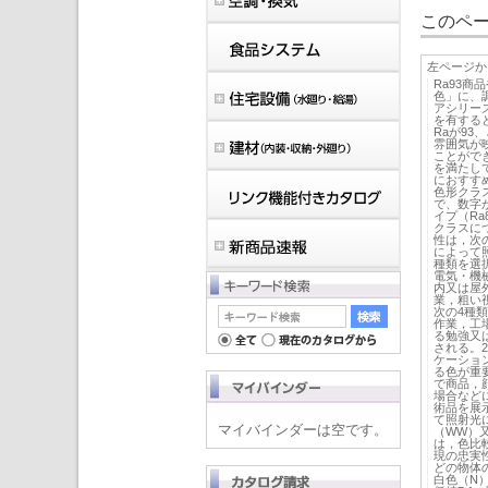
このペー
左ページか
Ra93
色」に、調
アシリー
を有する
Raが93
雰囲気が
ことができ
を満たし
におすすめ
色形クラス
で、数字
イプ（Ra
クラスにつ
性は，次
によって
種類を選
電気・機
内又は屋
業，粗い
次の4種
作業，工
る勉強又
される。
ケーショ
る色が重
で商品，
場合など
術品を展
て照射光
マイバインダーは空です。
（WW）
は，色比
現の忠実
どの物体
白色（N