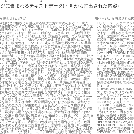
1
2
ジに含まれるテキストデータ(PDFから抽出された内容)
ら抽出された内容
右ページから抽出された
商品や顔などの色映えを重視する場所におすすめのあかり「映光
iDシリーズ・スクエア
光機能のウィズリモ2が登場しました。iDシリーズRa93スクエ
い。従来の高演色ライト
ズ映光色えいこうしょく一般的に、Ra90以上あれば高い演色性
をお求めやすい価格でご
と言われています。従来の一般的なLEDと比べて、演色評価数
けます。3明るさと省エ
、さらにR15（※）が85以上と高い演色性を実現。モノや空間の
54台、室空間19.2m×12
映えるだけでなく、肌の色や顔色をより美しく健康的に見せる
壁30%、床10%保守率：
ます。映光色は、JISZ9112に定める高演色形クラス２の基準
40形5200lmタイプ、映
ています。店舗などで商品、顔などの色見えが重視される場所
イトバー40形5200l
です。1高い演色性を実現したベースライト2JISZ9112の高演
調整で「適所適光」がかん
２に適合※R15とはJISZ8726に掲載される特殊演色評価数
バー：NEL4500WNLR9映
が100に近いほど肌の色の再現性が高いと判断されます。 一般タ
ライトバー：NEL4500D
83）映光色（Ra93）写真はイメージです。JISZ9112の高演色形
NNLK42523Jライトバー：
いて7LEDの演色性による区分7.1演色性による種類LEDの演色
4310lm4860lm520
のように区分する。商業施設などのように業種，業態又は空間
クラス2─平均照度689lx77
照明対象が多岐にわたる場合は，必要に応じて適切な演色性の
ギー消費効率135.1lm/W1
択して適用することが望ましい。a）普通形普通形は，屋外での
円39,400円37,100円単
械設備の点検，修理，取付けなどの細かい作業を行う場合，屋
12.8m19.2m5005005005
外でスポーツを行う場合，屋内で普通の視作業，やや粗い視作
050050060080070
視作業を行う場合などに推奨される。b）高演色形高演色形は，
保演色性を維持して光束
類に区分する。1）クラス1クラス1は，事務所などにおける事務
位：ｌｘ
場における組立作業又は検査，学校における授業，住宅におけ
12.8m19.2m6005007507
は家事などの屋内でのやや精密な視作業を行う場合などに推奨
ズリモ2ウィズリモ2も加
2）クラス2クラス2は，事務所，住宅などで色を用いたコミュニ
エアシリーズ点灯ユニッ
ン又は顔を見てのコミュニケーションを伴う作業，工場におけ
方が可能です。■iDシリ
要な組立作業又は検査，医療機関などにおける診察，店舗など
白パネル）／点灯ユニット
顔などの色の見えが重要視される販売又はサービス提供を行う
（4000K）・温白色（3
に推奨される。3）クラス3クラス3は，美術館，博物館などで美
す。※5 点灯ユニット単
示，鑑賞する場合などに推奨される。美術館又は博物館におい
ご覧ください。明るさタ
による展示物の損傷が懸念される場合には，白色（W），温白色
希望小売価格（税抜）※34
又は電球色（L）を用いることが望ましい。4）クラス4クラス4
NEL4600DNLR9B39,
較用ブースを用いて表面色の色検査を行う場合など，特に色再
NEL4600DNRD9A36,
性が求められる場合に推奨される。塗装物，染色物，印刷物な
NEL4600DNLE9A36,3
の表面色を視感によって比較する場合には，昼光色（D）又は昼
3200lmタイプ調光昼白色（
）を用いることが望ましい。7.2演色性における演色評価数の最
2NEW昼白色（5000K）N