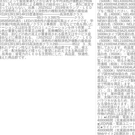
1の区分によって製造業者などが公表する平均演色評価数及び特殊
（5000K）NEL4300DNL
数は，5.1の光源色による種類との組合せにおいて，表5に規定す
NEL4300DWLE9B25,
ってはならない。出典：JISZ9112：2019蛍光ランプ・ＬＥＤ
NEL4500DNLR9B35,
及び演色性による区分より演色性の種類演色評価数の最低値
プをご指定ください。非調光昼
0R11R12R13R14R15普通形60───────高演色形クラス
白 色（4000K）NEL450
────クラス290──────85クラス39575──────クラス
NEW※昼白色（5000K）NE
858585858585表5：LEDの演色性の最低値写真はイメージです。学
NEW※昼白色（5000K）NE
田学園2号館高演色形／クラス２事務所，住宅などで色を用いた
光昼白色（5000K）NEL2
ケーション又は顔を見てのコミュニケーションを伴う作業，工
（5000K）NEL2300DN
る色が重要な組立作業又は検査，医療機関などにおける診察，
NEL2300DNLE9A25,6
で商品，顔などの色の見えが重要視される販売又はサービス提
1600lmタイプ調光昼白色（
合などに推奨される。（JISZ9112：2019蛍光ランプ・ＬＥＤ
2NEW昼白色（5000K）N
及び演色性による区分より）演色性の種類演色評価数の最低値
（5000K）NEL2100DNL
0R11R12R13R14R15高演色形クラス290──────8512 3…先
NEL2100DWLE9B21
優れたデザイン性などを持ち合わせた商品群です。28…省エ
類しております。色温度
イン性・配光制御など様々なご要望にお応えできる商品群で
す。※2ラインアップに記載
7…長寿命・省電力のＬＥＤを主照明にした、高品質、快適性、
温白色（3500K）・電球
備えた商品群です。
バー単体の価格です。器
覧ください。明るさ相当
売価格（税抜）※5□600
（5000K）NNFK43404
色（5000K）NNFK4330
イプ調光NEW昼白色（5000K
相当タイプ調光NEW昼白色（5
器具は、パナソニック製
せで性能を満足します。
製iDシリーズ以外の商品
ズ）。注）適合調光器を
具です。屋外環境（軒下
所、太陽の光が直接器具
バラツキがあるため、同
なる場合があります。注
とLED光源がまぶしく
全体が視認できる場所に
作物の内部には設置でき
ト）●LED内蔵・電源ユニ
40000時間（光束維持率
●LED内蔵・電源ユニット内
応●ライトバー（カバー
40000時間（光束維持率8
Webサイト2在庫区分：