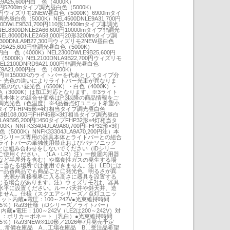
E9A25,600円白 色（4000K）
600円5200lmタイプ調光昼白色（5000K）
200円ウィズリモ2NEW昼白色（5000K）6900lmタイ
白色（5000K）NEL4500DNLE9A31,700円
0DWLE9B31,700円110形13400lmタイプ非調光
L8300DNLE2A66,600円10000lmタイプ非調光
L8000DNLE2A58,000円20形3200lmタイプ調
300DNLA9B27,300円ウィズリモ2NEW昼白色
RD9A25,600円非調光昼白色（5000K）
00円白 色（4000K）NEL2300DWLE9B25,600円
5000K）NEL2100DNLA9B22,700円ウィズリモ
EL2100DNRD9A21,000円非調光昼白色
E9A21,000円白 色（4000K）
,000円※15000Kのライトバーを代表としてタイプ分
・光色の違いによりライトバー光束が異なりま
のない昼光色（6500K）・白色（4000K）・
色（3000K）は加工対応となります。※3ライト
具本体との組合せ価格はP.3以降の商品情報をご
調光光色（色温度）※4品番点灯ユニット希望小
タイプFHP45形×4灯相当タイプ調光昼白色
LA9B108,000円FHP45形×3灯相当タイプ調光昼白
4LA9B95,200円□450タイプFHP32形×4灯相当タ
）NNFK33404JLA9A80,700円FHP32形×3灯
000K）NNFK33304JLA9A70,200円注）本
iDシリーズ専用の器具本体とライトバーとの組合
ライトバーの単独使用禁止およびパナソニック
とは組み合わせをしないでください（iDシリー
ご使用ください。（LA・LR）注）一般屋内用器
など半屋外を含む）や腐食性ガスの発生する場
に当たる場所では使用できません。注）LEDには
一品番商品でも商品ごとに発光色、明るさが異
）光源が直接視界に入る高さに器具を設置する
感じる場合があります。注）ウィズリモ2は、器具
水平に設置ください。ルーバ天井や斜天井、造
ません。仕様（スクエアシリーズ／点灯ユニッ
ット内蔵●電圧：100～242V●光束維持時間
85％）Ra93仕様（iDシリーズ／ライトバー）
蔵●電圧：100～242V（LE2は200～242V）対
）：ポリカーボネート（乳白）●光束維持時間
5％）Ra93NEW※110形／2026年7月発売予定
E…常備在庫品 A…工場在庫品 B…受注品希望