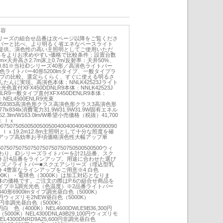
内容
シリーズの組合せ品番は次ページ以降をご覧くださ
バーと比べ、より明るく省エネなベースライト
提供。演色性の高い主照明としてご使用いただ
ネをよりお求めやすい価格で比較条件：設置台数
.8m×天井高さ2.7m床上0.7m/反射率：天井50%、
0.81※当社iDシリーズ40形／⾼演⾊ライトバー
光⾊ライトバー40形5200lmタイプ、⼀般タイプラ
mタイプの比較。選定らくらく、すぐに使える明るさ
たんに実現。高演色本体：NNLK42523Jライト
光色直付XFX450DDNLR9本体：NNLK42523J
NLR9一般タイプ直付XFX450DENLR9本体：
NEL4500ENLR9光束
0lmRa959383高演色形クラス高演色形クラス3高演色形
7lx834lx消費電力31.9W31.9W31.9W固有エネル
52.3lm/W163.0lm/W希望小売価格（税抜）41,700
位：ｌｘ
0075075050050050050040040040040090090090
0単位：ｌｘ19.2m12.8m主照明として十分な照度を確
アップ高効率お手頃価格演色性大幅アップ単
50750750750750750750750750500500500ウィ
わり、iDシリーズライトバーを計21品番、スク
ト計4品番をラインアップ。用途に合わせた選び
ーズ／ライトバー■スクエアシリーズ（埋込型乳
4豊富なラインアップをご用意※4 白色
500K）・電球色（3000K）は加工対応となりま
体の価格です。ご注文の際はP.6の組合せ商品を
イプ※1調光光色（色温度）※2品番ライトバー
0形6900lmタイプ調光昼白色（5000K）
800円ウィズリモ2NEW昼白色（5000K）
300円非調光昼白色（5000K）
00円白 色（4000K）NEL4600DWLE9B36,300円
5000K）NEL4300DNLA9B29,100円ウィズリモ
EL4300DNRD9A25,600円非調光昼白色