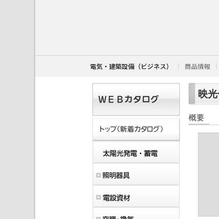
こ
こ
か
ら
本
文
で
す
電気・建築設備（ビジネス）
商品情報
。
映光色
概要