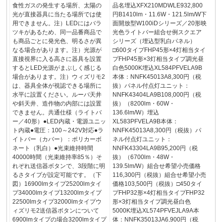
食性ガスの発生する場所、太陽の
品名埋込XFX210MDWLE932,800
光が直接器具に当たる場所では使
円B1410lm・11.6W・121.5lm/W下
用できません。注）LEDにはバラ
面開放型W100iDシリーズ／20形映
ツキがあるため、同一品番商品で
光色ライトバー組合せ例スクエア
も商品ごとに発光色、明るさが異
シリーズ（埋込型乳白パネル）
なる場合があります。注）光源が
□600タイプFHP45形×4灯相当タイ
直接視界に入る高さに器具を設置
プFHP45形×3灯相当タイプ調光昼
するとLED光源がまぶしく感じる
白色5000K埋込XL584PFVELA9B
場合があります。注）ウィズリモ2
本体：NNFK45013A8,300円（税
は、器具全体が視認できる場所に
抜）パネル付点灯ユニット：
水平に設置ください。ルーバ天井
NNFK43404LA9B108,000円（税
や斜天井、造作物の内部には設置
抜）（8200lm・60W・
できません。共通仕様（ライトバ
136.6lm/W）埋込
ー／40形）●LED内蔵・電源ユニッ
XL583PFVELA9B本体：
ト内蔵●電圧：100～242V対応●ラ
NNFK45013A8,300円（税抜）パ
イトバー（カバー）：ポリカーボ
ネル付点灯ユニット：
ネート（乳白）●光束維持時間
NNFK43304LA9B95,200円（税
40000時間（光束維持率85％）そ
抜）（6700lm・48W・
れぞれ送信器ボタンで、3段階に明
139.5lm/W）組合せ希望小売価格
るさタイプが設定可能です。（下
116,300円（税抜）組合せ希望小売
図）16900lmタイプ25200lmタイ
価格103,500円（税抜）□450タイ
プ34000lmタイプ13200lmタイプ
プFHP32形×4灯相当タイプFHP32
22500lmタイプ32000lmタイプウ
形×3灯相当タイプ調光昼白色
ィズリモ2送信器ボタンについて
5000K埋込XL574PFVEJLA9A本
6900lmタイプの場合3200lmタイプ
体：NNFK35013JA6,900円（税