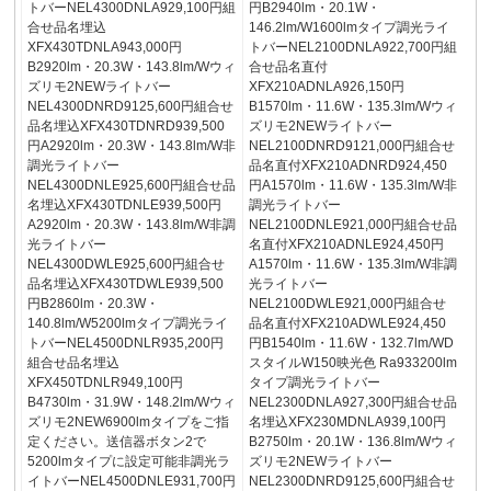
トバーNEL4300DNLA929,100円組
円B2940lm・20.1W・
合せ品名埋込
146.2lm/W1600lmタイプ調光ライ
XFX430TDNLA943,000円
トバーNEL2100DNLA922,700円組
B2920lm・20.3W・143.8lm/Wウィ
合せ品名直付
ズリモ2NEWライトバー
XFX210ADNLA926,150円
NEL4300DNRD9125,600円組合せ
B1570lm・11.6W・135.3lm/Wウィ
品名埋込XFX430TDNRD939,500
ズリモ2NEWライトバー
円A2920lm・20.3W・143.8lm/W非
NEL2100DNRD9121,000円組合せ
調光ライトバー
品名直付XFX210ADNRD924,450
NEL4300DNLE925,600円組合せ品
円A1570lm・11.6W・135.3lm/W非
名埋込XFX430TDNLE939,500円
調光ライトバー
A2920lm・20.3W・143.8lm/W非調
NEL2100DNLE921,000円組合せ品
光ライトバー
名直付XFX210ADNLE924,450円
NEL4300DWLE925,600円組合せ
A1570lm・11.6W・135.3lm/W非調
品名埋込XFX430TDWLE939,500
光ライトバー
円B2860lm・20.3W・
NEL2100DWLE921,000円組合せ
140.8lm/W5200lmタイプ調光ライ
品名直付XFX210ADWLE924,450
トバーNEL4500DNLR935,200円
円B1540lm・11.6W・132.7lm/WD
組合せ品名埋込
スタイルW150映光色 Ra933200lm
XFX450TDNLR949,100円
タイプ調光ライトバー
B4730lm・31.9W・148.2lm/Wウィ
NEL2300DNLA927,300円組合せ品
ズリモ2NEW6900lmタイプをご指
名埋込XFX230MDNLA939,100円
定ください。送信器ボタン2で
B2750lm・20.1W・136.8lm/Wウィ
5200lmタイプに設定可能非調光ラ
ズリモ2NEWライトバー
イトバーNEL4500DNLE931,700円
NEL2300DNRD9125,600円組合せ