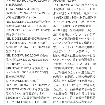
トバーNEL4300DNLA929,100円組
A9060lm・62.5W・
合せ品名埋込
144.9lm/WNEW※※2026年7月発売
XFX430VDNLA941,300円
予定共通仕様（ライトバー／110
B2900lm・20.3W・142.8lm/Wウィ
形・20形）●LED内蔵・電源ユニッ
ズリモ2NEWライトバー
ト内蔵●電圧：100～242V対応●ラ
NEL4300DNRD9125,600円組合せ
イトバー（カバー）：ポリカーボ
品名埋込XFX430VDNRD937,800
ネート（乳白）●光束維持時間
円A2900lm・20.3W・142.8lm/W非
40000時間（光束維持率85％）
調光ライトバー
注）本器具は、パナソニック製iD
NEL4300DNLE925,600円組合せ品
シリーズ専用の器具本体とライト
名埋込XFX430VDNLE937,800円
バーとの組合せで性能を満足しま
A2900lm・20.3W・142.8lm/W非調
す。 ライトバーの単独使用禁止
光ライトバー
およびパナソニック製iDシリーズ
NEL4300DWLE925,600円組合せ
以外の商品とは組み合わせをしな
品名埋込XFX430VDWLE937,800
いでください。注）適合調光器を
円B2850lm・20.3W・
ご使用ください。（LA）注）一般
140.3lm/W5200lmタイプ調光ライ
屋内用器具です。屋外環境（軒下
トバーNEL4500DNLR935,200円
など半屋外を含む）や腐食性ガス
組合せ品名埋込
の発生する場所、太陽の光が直接
XFX450VDNLR947,400円
器具に当たる場所では使用できま
B4710lm・31.9W・147.6lm/Wウィ
せん。注）LEDにはバラツキがあ
ズリモ2NEW6900lmタイプをご指
るため、同一品番商品でも商品ご
定ください。送信器ボタン2で
とに発光色、明るさが異なる場合
5200lmタイプに設定可能非調光ラ
があります。注）光源が直接視界
イトバーNEL4500DNLE931,700円
に入る高さに器具を設置すると