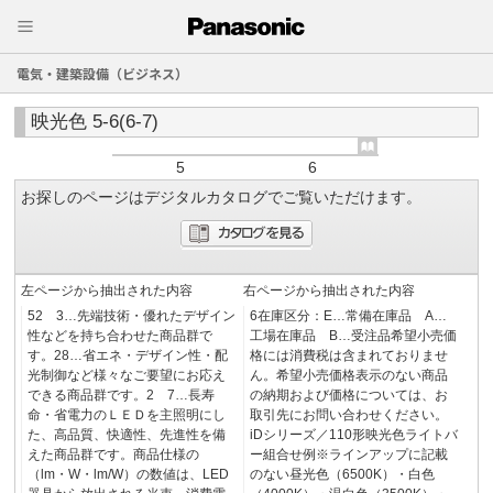
電気・建築設備（ビジネス）
映光色 5-6(6-7)
5
6
お探しのページはデジタルカタログでご覧いただけます。
左ページから抽出された内容
右ページから抽出された内容
52 3…先端技術・優れたデザイン
6在庫区分：E…常備在庫品 A…
性などを持ち合わせた商品群で
工場在庫品 B…受注品希望小売価
す。28…省エネ・デザイン性・配
格には消費税は含まれておりませ
光制御など様々なご要望にお応え
ん。希望小売価格表示のない商品
できる商品群です。2 7…長寿
の納期および価格については、お
命・省電力のＬＥＤを主照明にし
取引先にお問い合わせください。
た、高品質、快適性、先進性を備
iDシリーズ／110形映光色ライトバ
えた商品群です。商品仕様の
ー組合せ例※ラインアップに記載
（lm・W・lm/W）の数値は、LED
のない昼光色（6500K）・白色