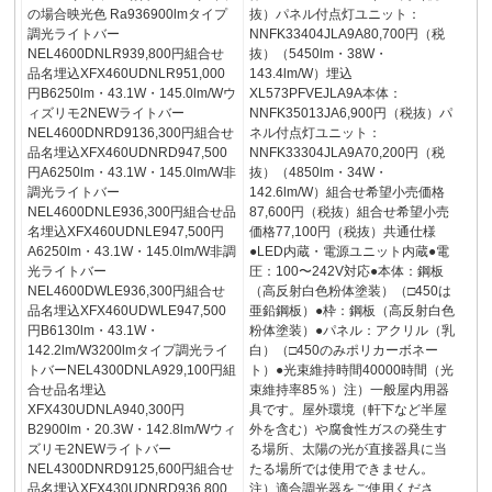
の場合映光色 Ra936900lmタイプ
抜）パネル付点灯ユニット：
調光ライトバー
NNFK33404JLA9A80,700円（税
NEL4600DNLR939,800円組合せ
抜）（5450lm・38W・
品名埋込XFX460UDNLR951,000
143.4lm/W）埋込
円B6250lm・43.1W・145.0lm/Wウ
XL573PFVEJLA9A本体：
ィズリモ2NEWライトバー
NNFK35013JA6,900円（税抜）パ
NEL4600DNRD9136,300円組合せ
ネル付点灯ユニット：
品名埋込XFX460UDNRD947,500
NNFK33304JLA9A70,200円（税
円A6250lm・43.1W・145.0lm/W非
抜）（4850lm・34W・
調光ライトバー
142.6lm/W）組合せ希望小売価格
NEL4600DNLE936,300円組合せ品
87,600円（税抜）組合せ希望小売
名埋込XFX460UDNLE947,500円
価格77,100円（税抜）共通仕様
A6250lm・43.1W・145.0lm/W非調
●LED内蔵・電源ユニット内蔵●電
光ライトバー
圧：100〜242V対応●本体：鋼板
NEL4600DWLE936,300円組合せ
（高反射白色粉体塗装）（□450は
品名埋込XFX460UDWLE947,500
亜鉛鋼板）●枠：鋼板（高反射白色
円B6130lm・43.1W・
粉体塗装）●パネル：アクリル（乳
142.2lm/W3200lmタイプ調光ライ
白）（□450のみポリカーボネー
トバーNEL4300DNLA929,100円組
ト）●光束維持時間40000時間（光
合せ品名埋込
束維持率85％）注）一般屋内用器
XFX430UDNLA940,300円
具です。屋外環境（軒下など半屋
B2900lm・20.3W・142.8lm/Wウィ
外を含む）や腐食性ガスの発生す
ズリモ2NEWライトバー
る場所、太陽の光が直接器具に当
NEL4300DNRD9125,600円組合せ
たる場所では使用できません。
品名埋込XFX430UDNRD936,800
注）適合調光器をご使用くださ