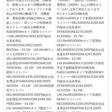
器具から放出される光束、消費電
（4000K）・温白色（3500K）・
力、固有エネルギー消費効率を表
電球色（3000K）および調光タイ
しております。ボルトフリーの器
プ（LA）は加工対応となります。
具は200V時の数値です。消費効
DスタイルW150映光色
率・電気容量の詳細はWebをご確
Ra9313400lmタイプ非調光NEW※
認ください。iDシリーズ40形映光
ライトバーNEL8300DNLE266,600
色ライトバー組合せ例映光色
円組合せ品名直付
Ra936900lmタイプ調光ライトバ
XFX830ADNLE276,500円
ーNEL4600DNLR939,800円組合
A12500lm・81.7W・
せ品名埋込
152.9lm/W10000lmタイプ非調光
XFX460VDNLR952,000円
NEW※ライトバー
B6250lm・43.1W・145.0lm/Wウィ
NEL8000DNLE258,000円組合せ品
ズリモ2NEWライトバー
名直付XFX800ADNLE267,900円
NEL4600DNRD9136,300円組合せ
A9350lm・62.5W・
品名埋込XFX460VDNRD948,500
149.6lm/WNEW※※2026年7月発売
円A6250lm・43.1W・145.0lm/W非
予定下面開放型W150映光色
調光ライトバー
Ra9313400lmタイプ非調光NEW※
NEL4600DNLE936,300円組合せ品
ライトバーNEL8300DNLE266,600
名埋込XFX460VDNLE948,500円
円組合せ品名埋込
A6250lm・43.1W・145.0lm/W非調
XFX830PDNLE284,800円
光ライトバー
A12110lm・81.7W・
NEL4600DWLE936,300円組合せ
148.2lm/W10000lmタイプ非調光
品名埋込XFX460VDWLE948,500
NEW※ライトバー
円B6130lm・43.1W・
NEL8000DNLE258,000円組合せ品
142.2lm/W3200lmタイプ調光ライ
名埋込XFX800PDNLE276,200円