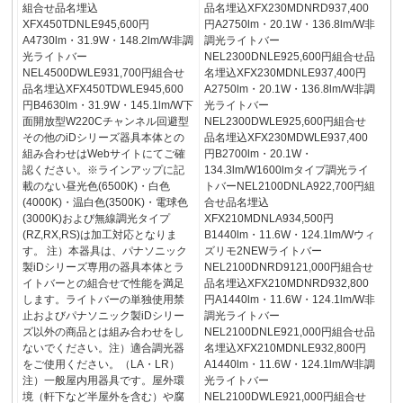
組合せ品名埋込
品名埋込XFX230MDNRD937,400
XFX450TDNLE945,600円
円A2750lm・20.1W・136.8lm/W非
A4730lm・31.9W・148.2lm/W非調
調光ライトバー
光ライトバー
NEL2300DNLE925,600円組合せ品
NEL4500DWLE931,700円組合せ
名埋込XFX230MDNLE937,400円
品名埋込XFX450TDWLE945,600
A2750lm・20.1W・136.8lm/W非調
円B4630lm・31.9W・145.1lm/W下
光ライトバー
面開放型W220Cチャンネル回避型
NEL2300DWLE925,600円組合せ
その他のiDシリーズ器具本体との
品名埋込XFX230MDWLE937,400
組み合わせはWebサイトにてご確
円B2700lm・20.1W・
認ください。※ラインアップに記
134.3lm/W1600lmタイプ調光ライ
載のない昼光色(6500K)・白色
トバーNEL2100DNLA922,700円組
(4000K)・温白色(3500K)・電球色
合せ品名埋込
(3000K)および無線調光タイプ
XFX210MDNLA934,500円
(RZ,RX,RS)は加工対応となりま
B1440lm・11.6W・124.1lm/Wウィ
す。 注）本器具は、パナソニック
ズリモ2NEWライトバー
製iDシリーズ専用の器具本体とラ
NEL2100DNRD9121,000円組合せ
イトバーとの組合せで性能を満足
品名埋込XFX210MDNRD932,800
します。ライトバーの単独使用禁
円A1440lm・11.6W・124.1lm/W非
止およびパナソニック製iDシリー
調光ライトバー
ズ以外の商品とは組み合わせをし
NEL2100DNLE921,000円組合せ品
ないでください。注）適合調光器
名埋込XFX210MDNLE932,800円
をご使用ください。（LA・LR）
A1440lm・11.6W・124.1lm/W非調
注）一般屋内用器具です。屋外環
光ライトバー
境（軒下など半屋外を含む）や腐
NEL2100DWLE921,000円組合せ