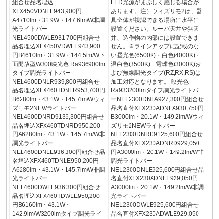
組合せ品名埋込
LED光源がまぶしく感じる場合が
XFX450VDNLE943,900円
あります。注）ウィズリモ2は、器
A4710lm・31.9W・147.6lm/W非調
具全体が視認できる場所に水平に
光ライトバー
設置ください。ルーバ天井や斜天
NEL4500DWLE931,700円組合せ
井、造作物の内部には設置できま
品名埋込XFX450VDWLE943,900
せん。※ラインアップに記載のな
円B4610lm・31.9W・144.5lm/W下
い昼光色(6500K)・白色(4000K)・
面開放型W300映光色 Ra936900lm
温白色(3500K)・電球色(3000K)お
タイプ調光ライトバー
よび無線調光タイプ(RZ,RX,RS)は
NEL4600DNLR939,800円組合せ
加工対応となります。 映光色
品名埋込XFX460TDNLR953,700円
Ra933200lmタイプ調光ライトバ
B6280lm・43.1W・145.7lm/Wウィ
ーNEL2300DNLA927,300円組合せ
ズリモ2NEWライトバー
品名直付XFX230ADNLA930,750円
NEL4600DNRD9136,300円組合せ
B3000lm・20.1W・149.2lm/Wウィ
品名埋込XFX460TDNRD950,200
ズリモ2NEWライトバー
円A6280lm・43.1W・145.7lm/W非
NEL2300DNRD9125,600円組合せ
調光ライトバー
品名直付XFX230ADNRD929,050
NEL4600DNLE936,300円組合せ品
円A3000lm・20.1W・149.2lm/W非
名埋込XFX460TDNLE950,200円
調光ライトバー
A6280lm・43.1W・145.7lm/W非調
NEL2300DNLE925,600円組合せ品
光ライトバー
名直付XFX230ADNLE929,050円
NEL4600DWLE936,300円組合せ
A3000lm・20.1W・149.2lm/W非調
品名埋込XFX460TDWLE950,200
光ライトバー
円B6160lm・43.1W・
NEL2300DWLE925,600円組合せ
142.9lm/W3200lmタイプ調光ライ
品名直付XFX230ADWLE929,050