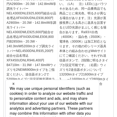
円A2900lm・20.3W・142.8lm/W非
い。（LA） 注）LEDにはバラツ
調光ライトバー
キがあるため、同一品番商品でも
NEL4300DNLE925,600円組合せ品
商品ごとに発光色、明るさが異な
名埋込XFX430UDNLE936,800円
る場合があります。注）光源が直
A2900lm・20.3W・142.8lm/W非調
接視界に入る高さに器具を設置す
光ライトバー
るとLED光源がまぶしく感じる場
NEL4300DWLE925,600円組合せ
合があります。Ra93※白色
品名埋込XFX430UDWLE936,800
（4000K）・温白色（3500K）・
円B2850lm・20.3W・
電球色（3000K）は加工対応とな
140.3lm/W5200lmタイプ調光ライ
ります。その他のiDシリーズ器具
トバーNEL4500DNLR935,200円
本体との組み合わせはWebサイト
組合せ品名埋込
にてご確認ください。それぞれ送
XFX450UDNLR946,400円
信器ボタンで、2段階に明るさタイ
B4710lm・31.9W・147.6lm/Wウィ
プが設定可能です。（右図）ウィ
ズリモ2NEW6900lmタイプをご指
ズリモ2送信器ボタンについて
定ください。送信器ボタン2で
13200lmタイプ21600lmタイプ
5200lmタイプに設定可能非調光ラ
3 ─11600lmタイプ2800lmタイ
イトバーNEL4500DNLE931,700円
プ3 ─3200lmタイプの場合
組合せ品名埋込
1600lmタイプの場合
XFX450UDNLE942,900円
A4710lm・31.9W・147.6lm/W非調
光ライトバー
NEL4500DWLE931,700円組合せ
品名埋込XFX450UDWLE942,900
円B4610lm・31.9W・144.5lm/W下