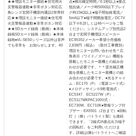
★★増設モニター接続★住宅用火
点●検出確定時間／0.1秒以上●接点
災警報器連動★非常ボタン対応広
抵抗値／メーク時500Ω以下ブレイ
角レンズ玄関子機室内通話2世帯対
ク時15kΩ以上●端子間短絡電流／
応★★増設モニター接続★住宅用
5mA以下●端子間開放電圧／DC7V
火災警報器連動★非常ボタン対応
以下※6:詳しくは46ページをご覧
★★SDカード録画（動画）★本体
ください。システムアップ別売品2
録画SDカード録画（動画）★本体
台まで玄関子機増設スピーカー
録画●VL-SE50シリーズ以外は音声
EC95352メーカー希望小売価格
でも非常を お知らせします。40
2,838円（税込）（取付工事費別）
増設モニターお問い合わせ先＊広
角表示（ワイド／ズーム）機能を
搭載したモニター親機との組み合
わせが必要です。＊＊逆光補正機
能を搭載したモニター親機との組
み合わせが必要です。●光るチャイ
ム：EC170（P）（電源コード式）
●メロディサイン※9乾電池式：
EC5347、EC5227W（P）、
EC5117WKPAC100V式：
EC730W、EC710K●警報ランプ付
ブザー：EA5501（2台まで）●回転
灯［（株）パトライト製］も接続
できます。「2線式/A接点出力端子
の回転灯」をご利用いただけま
す。詳細は(株)パトライトへご確認