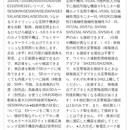
10/SVE710/SWD505/SVD505/SW
玄関子機VL-V530L-S他外部入力端
E310/SVE310シリーズ、VL-
子に接続可能な機器※5モニター親
SE50KPA/SE50KFA/SE35KFA/SE3
機カメラ玄関子機VL-V530L-S21無
5XLA/SE35KLA/SE35UXLつなが
極性増設モニターVL-V632K21無極
るスタイリッシュな玄関子機来訪
性21無極性無極性無極性※2：VL-
者を自動「動画」録画玄関まわり
V572AL-S/V571L-S/V566-
をひろびろ確認ＶＬ-ＳE５０ＫＰA
S/V523AL-N/V522L-S/V500-K（音
のカメラ玄関子機は、アルミサー
声のみ）も接続できます。（仕様
キュラーライン仕上げでスタイリ
や機能が異なります。）※3：単独
ッシュな玄関周りを演出します。
型の住宅用火災警報器（移報接点
左右（水平）約170度の撮影画角を
付き）を接続する場合は不要で
実現。より広範囲を確認できるの
す。ワイヤレス連動型用移報接点
で、来訪者をしっかり確認できま
アダプタ「SH3291/SH3290K」
す。来訪者を動画でSDカードに保
で、火災警報器を接続するときは
存できます。また、SDカードがな
移報接点アダプタと火災警報器か
くても内蔵メモリーに録画（8枚連
ら、それぞれ本体を1m以上離して
続：50件）可能。左右画角約170
ください。（近接すると、移報接
度（別売品）高級感を演出SDカー
点アダプタと火災警報器間の電波
ド（別売品）を使うと1件約30秒の
到達距離が短くなる場合がありま
動画を最大3,000件録画可能●VL-
す）※4:他社製の火災警報器の接続
SE50KPAのみ●録画件数の目安に
は1台のみです。また、他社製とパ
ついては、43ページをご覧くださ
ナソニック製を混在して接続する
い。接続可能なテレビドアホン夜
ことはできません。※5：後述の定
でもカラー※1LEDライト搭載広角
格に適応した機器を接続してくだ
レンズ玄関子機室内通話2世帯対応
さい。●入力方式／無電圧メーク接