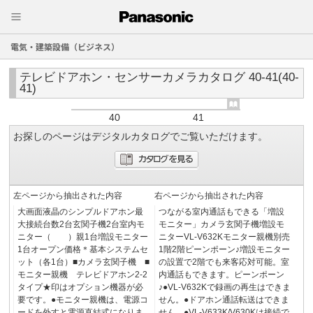
電気・建築設備（ビジネス）
テレビドアホン・センサーカメラカタログ 40-41(40-
41)
40
41
お探しのページはデジタルカタログでご覧いただけます。
左ページから抽出された内容
右ページから抽出された内容
大画面液晶のシンプルドアホン最
つながる室内通話もできる「増設
大接続台数2台玄関子機2台室内モ
モニター」カメラ玄関子機増設モ
ニター（ ）親1台増設モニター
ニターVL-V632Kモニター親機別売
1台オープン価格＊基本システムセ
1階2階ピーンポーン♪増設モニター
ット（各1台）■カメラ玄関子機 ■
の設置で2階でも来客応対可能。室
モニター親機 テレビドアホン2-2
内通話もできます。ピーンポーン
タイプ★印はオプション機器が必
♪●VL-V632Kで録画の再生はできま
要です。●モニター親機は、電源コ
せん。●ドアホン通話転送はできま
ードを外すと電源直結式になりま
せん。●VL-V633K/V630Kは接続で