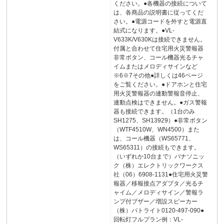
ください。●各機器の接続について
は、各商品の説明書に従ってくだ
さい。●電源コードを外すと電源直
結式になります。●VL-
V633K/V630Kは接続できません。
付属と合わせて住宅用火災警報器
非常ボタン、コール機器光るチャ
イムまたはメロディサインなど
※6※7その他●詳しくは46ページ
をご覧ください。●ドアホンと住宅
用火災警報器の連動警報音停止、
連動点検はできません。●ガス警報
器も接続できます。（1台のみ
SH1275、SH13929）●非常ボタン
（WTF4510W、WN4500）また
は、コール機器（WS65771、
WS65311）の接続もできます。
（いずれか10台まで）パナソニッ
ク（株）エレクトリックワークス
社（06）6908-1131●住宅用火災警
報器／移報接点アダプタ／光るチ
ャイム／メロディサイン／警報ラ
ンプ付ブザー／増設スピーカー
（株）パトライト0120-497-090●
回転灯フルプラン例：VL-