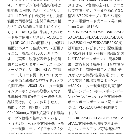
す。＊オープン価格商品の価格は
きません。2台目の室内モニターと
販売店にお問い合わせください。
して増設可能カラー液晶画面約3.5
※1：LEDライト点灯時でも、撮影
型VL-V632Kオープン価格＊増設モ
範囲の両端付近（玄関子機の真横
ニター電源コード式コード長：約
など）の人の顔は判別しにくくな
1.5m接続可能1台VL-
ります。●SD規格に準拠したSDカ
SE50KPA/SE50KFA/SE35KFA/SE3
ードをご使用ください。●SDXCロ
5XLA/SE35KLA/SE35UXL/SE30X
ゴはSD-3C,LLCの商標です。●液晶
LA/SE30KLA/SE25XA/SE25KA接
画面はハメコミ合成です。●画面サ
続可能なテレビドアホン配線距離
イズは、液晶パネルの大きさで
▽P61外形寸法・仕様▽P56設定方
す。（実際に映像が表示される範
法▽P80ピーンポーン♪「簡易2世
囲とは異なります）●イラストはイ
帯」対応玄関子機をもう1台増設が
メージです。VL-SE50KPA（電源
可能です。玄関子機ごとに鳴り分
コード式コード長：約1.5m）カラ
けができる簡易2世帯対応です。カ
ー液晶画面親機約5型ワイドカメラ
メラ玄関子機増設モニターVL-
玄関子機VL-V530L-Sモニター親機
V632Kモニター親機別売別売1階2
インターホンからの取替えができ
階ピーンポーン♪ポーンポーンポー
る無極性2線式●モニター親機の単
ン♪ピーンポーン♪カメラ玄関子機
品販売はおこなっておりません。
ポーンポーンポーン♪●上記イメー
画面サイズ（縦×横）：約
ジは、VL-SE50KPAの接続例で
65×108mm大画面約5型ワイド液晶
す。VL-
オープン価格＊基本システムセッ
SE30XLA/SE30KLA/SE25XA/SE2
ト（各1台）■カメラ玄関子機 ■モ
5KAは玄関子機を増設できませ
ニター親機 テレビドアホン2-2タ
ん。システムアップ可能機器※7：