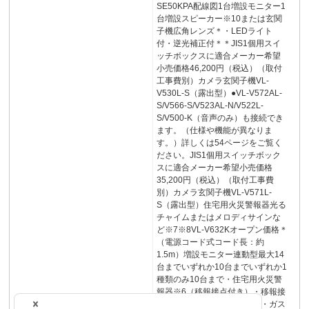
SE50KPA配線図1台増設モニター1
台増設スピーカー※10または玄関
子機広角レンズ＊・LEDライト
付・逆光補正付＊＊JIS1個用スイ
ッチボックスに適合メーカー希望
小売価格46,200円（税込）（取付
工事費別）カメラ玄関子機VL-
V530L-S（露出型）●VL-V572AL-
S/V566-S/V523AL-N/V522L-
S/V500-K（音声のみ）も接続でき
ます。（仕様や機能が異なりま
す。）詳しくは54ページをご覧く
ださい。JIS1個用スイッチボック
スに適合メーカー希望小売価格
35,200円（税込）（取付工事費
別）カメラ玄関子機VL-V571L-
S（露出型）住宅用火災警報器光る
チャイムまたはメロディサインな
ど※7※8VL-V632Kオープン価格＊
（電源コード式コード長：約
1.5m）増設モニター連動型最大14
台までいずれか10台までいずれか1
種類のみ10台まで・住宅用火災警
報器※6（移報接点付き）・移報接
点アダプタ※6・コール機器・ガス