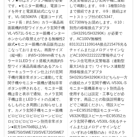
イプ★印はオプション機器が必要
火災警報器および玄関子機に連動
です。●モニター親機は、電源コー
して鳴動します。※8：1種類10台
ドを外すと電源直結式になりま
まで接続できます。※9：接続はオ
す。VL-SE50KFA（電源コード式
ートストップ付のEC5347、
コード長：約1.5m）カラー液晶画
EC730Wをお奨めします。※10：
面親機約5型ワイドカメラ玄関子機
別売の移報接点アダプタ
VL-V571L-Sモニター親機インター
（SH3291/SH3290K）が必要で
ホンからの取替えができる無極性2
す。AC100V無極性
線式●モニター親機の単品販売はお
8313121110914A接点215476光る
こなっておりません。画面サイズ
チャイムまたはメロディサインな
（縦×横）：約65×108mm夜でもカ
どAC100V2222222警報停止ワイ
ラー※1LEDライト搭載大画面約5
ヤレス住宅用火災警報器（連動型
型ワイド液晶高級感のあるアルミ
最大14台まで）ワイヤレス連動型
サーキュラーライン仕上げの玄関
用移報接点アダプタ
子機付属非常ボタンに連動して玄
SH3291/SH3290K※3どちらか一方
関子機やモニター親機が通知非常
の接続カメラ玄関子機VL-V530L-S
ボタンが押されると、モニター親
モニター親機基本セット別売品を
機は音と表示で通知、カメラ玄関
使用するには設定・工事などが必
子機は音とLEDライトの点滅で、
要です。商品ごとの取扱説明書な
もしものとき周囲にお知らせしま
どでご確認ください。増設スピー
す。カメラ玄関子機モニター親機
カーEC95352増設モニターVL-
ピロピロピロピロピローンピロピ
V632K増設スピーカーEC95352カ
ロピロピロピローン別売非常ボタ
メラ玄関子機VL-V530L-S光るチャ
ン●前方1m70dB以上VL-
イムまたはメロディサインなど
SWE750/SWE720/SVE720/SWE7
（いずれか1種類のみ）※2カメラ