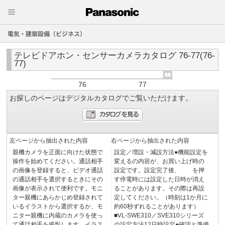
電気・建築設備（ビジネス）
テレビドアホン・センサーカメラカタログ 76-77(76-
77)
76
77
お探しのページはデジタルカタログでご覧いただけます。
左ページから抽出された内容
右ページから抽出された内容
親機カメラを正面に向けた状態で
設定／増設・減設方法●機能設定を
操作を始めてください。通話相手
変えるの内容が、お買い上げ時の
の画像を登録すると、ビデオ通話
設定です。設定完了後、 を押
の通話相手を選択するときにその
す停電時には設定した日時が消え
画像が表示されて便利です。モニ
ることがあります。その際は再設
ター親機にあらかじめ登録されて
定してください。（時刻は1か月に
いるイラストから選択するか、モ
約60秒ずれることがあります）
ニター親機に内蔵のカメラを使っ
■VL-SWE310／SVE310シリーズ
て通話相手を撮影します。イラス
の設定方法12日時設定●確認と準備