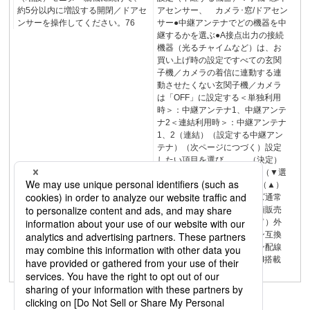
約5分以内に増設する開閉／ドアセ
アセンサー、 カメラ･窓/ドアセン
ンサーを操作してください。76
サー●中継アンテナでどの機器を中
継するかを選ぶ●A接点出力の接続
機器（光るチャイムなど）は、お
買い上げ時の設定ですべての玄関
子機／カメラの着信に連動する連
動させたくない玄関子機／カメラ
は「OFF」に設定する＜単独利用
時＞：中継アンテナ1、中継アンテ
ナ2＜連結利用時＞：中継アンテナ
1、2（連結）（設定する中継アン
テナ）（次ページにつづく）設定
したい項目を選び、 （決定）
を押す（−）（＋）終了 （▼選
ぶ）で選ぶ （▼）/ （▲）
で選ぶ広角レンズ広角レンズ通常
は使わないでください（店頭販売
時の展示用などに使うモード）外
でもドアホンテレビドアホン互換
性表・仕様どこでもドアホン配線
不要ワイヤレス取付・設定AI搭載
77