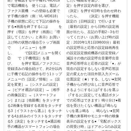
前）を確認する※子機VL-WD618
したい機能名を選び、 （決
で電話機能も 使うには、電話／
定）を押す設定内容を選び、
ファクス親機 への登録も必要で
（決定）を押す4日時を合わせ終わ
す子機の操作（例：VL-WD618）
ったら、 （決定）を押す機能
子機の状態に応じて下記の操作を
設定の［日時設定］で行います
する●画面を終了するには を
［最初の設定］から日時の設定画
押す（増設）を押す（画面に「増
面が出たら、左記の手順2∼3を行
設してください」と表示）お買い
ってください（お買い上げ時の設
上げ時の状態の場合①トップ画面
定：2020年1月1日0時00分）最初
で （メニュー）を押
の設定呼出と応答の設定録画再生
し、 で[設定]メニューを開く
の設定設定接続機器の設定登録／
② で［子機増設］を選
減設その他の設定呼出音量呼出音
び、 を押す電話／ファクスに
音声応答呼出と応答の設定「●」が
登録済みの場合続けて、約2分以内
現在の設定するしない音声応答設
に子機で右記の操作を行う1トップ
定の変えかた項目外部入力ズーム
メニューの［設定／情報］→［設
位置設定（★）する、しない●玄関
定を変更］→［システムの設定］
子機からの呼び出しに音声応答で
→［ビデオ通話の設定］→［相手
きるようにするには｢する｣を選ぶ
の画像設定］→［スマートフォ
（｢する｣に設定しても通話ボタン
ン］または［他親機］をタッチす
での応答はできます）鳴り分け●着
る2画像を登録する名前をタッチす
信を受けたくない機器は｢鳴らな
る3［イラストから選ぶ］をタッチ
い｣を選ぶ鳴る 、鳴らない●玄関
する4お好みのイラストをタッチす
子機の来客時やモニター時の映像
る5［決定］をタッチする●通話相
表示の設定をする●「宅配ボックス
手の機器がスマートフォンの場合
の荷受け時」はドアホン1のみ設定