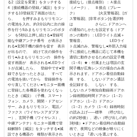
る2［設定を変更］をタッチする
接続なし（接点種別）：Ａ接点
4［接続機器の登録／減設］をタッ
（メーク）、 Ｂ接点（ブレー
チする10登録完了画面が出た
ク） [火災警報器]、[ガ
ら、 を押すみまもりリモコン
ス警報器]、[非常ボタン]を選択時
の電池を入れ、約3分以内に次の操
は さらに､ドアホンへ
作を行う9みまもりリモコンのボタ
の通知のしかたを設定する（ドア
ン を5秒以上押し続ける●登録可
ホンの動作）：LEDライト点滅＋
能な中継アンテナ番号 が表示さ
警報音、 LEDライ
れる●玄関子機の操作を促す 表示
ト点滅のみ、警報なし●外部入力端
が出るので、 続けて次の操作を
子に接続した機器に応じて本機を
行う●みまもりリモコンの 操作を
適切に動作させるための設定子機
促す画面が 表示される●LEDライ
（1∼6）★：付属または増設の玄
トが点滅したら、 登録中です●登
関子機が広角レンズの場合のみ表
録できなかったときは、 すべて
示されます。ドアホン着信自動録
の電池を抜いてから 登録操作を
画 する、 しないドアホン通話
やり直してください●モニター親機
全記録する、 しない する、
に登録した各機器を使わなくなっ
しないカメラ検知自動録画ドアホ
たとき（減設）（子機、スマート
ン録画開始時間ドアホン（1∼2）
フォン、カメラ、開閉・ドアセン
ドアホン（1∼2）ドアホン
サー、みまもりリモコン、電話／
（1∼2）カメラ（1∼4）録画時刻
ファクス（ワイヤレスアダプタ
の読み上げ――標準 （呼び出し
ー）、玄関子機（ワイヤレス）、
の約2秒後）、遅い（呼び出しの約
中継アンテナ）モニター親機で登
3秒後）●ドアホン着信時の自動録
録解除5［減設］をタッチする●減
画で、夜間などの映像が映りにく
設できる機器の 種類が表示され
いときは ｢遅い｣を選ぶする、