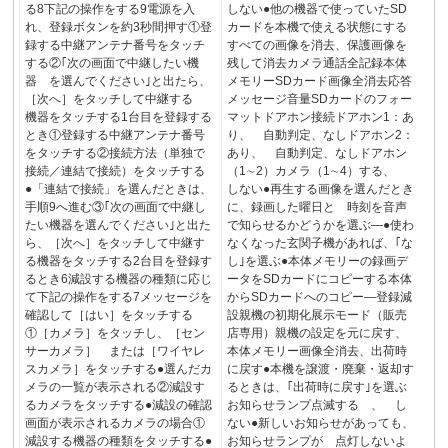
る8下記の操作をする9電源を入
しない●他の機器で使っていたSD
れ、登録ボタンを約3秒間押す①登
カードを本機で使える状態にする
録する中継アンテナ番号をタッチ
すべての画像を消去、保護画像を
する②｢次の画面で中継したい機
残して消去カメラ通話全記録本体
器 を選んでください｣と出たら、
メモリーSDカード画像全消去応答
［次へ］をタッチして中継する
メッセージ音量SDカードのフォー
機器をタッチする1台目を登録する
マットドアホン接続ドアホン1：あ
とき①登録する中継アンテナ番号
り、 自動判定、なしドアホン2：
をタッチする②接続方法（単独で
あり、 自動判定、なしドアホン
接続／連結で接続）をタッチする
（1∼2）カメラ（1∼4）する、
●「連結で接続」を選んだときは、
しない●再生する画像を選んだとき
手順9へ進む③｢次の画面で中継し
に、録画した曜日と 時刻を音声
たい機器を選んでください｣と出た
で知らせるかどうかを選ぶ―●使わ
ら、［次へ］をタッチして中継す
なくなった玄関子機があれば、｢な
る機器をタッチする2台目を登録す
し｣を選ぶ●本体メモリーの録画デ
るとき6減設する機器の種類に応じ
ータをSDカードにコピーする本体
て下記の操作をする7メッセージを
からSDカードへのコピー―登録減
確認して［はい］をタッチする
設親機の初期化展示モード（販売
①［カメラ］をタッチし、［セン
店専用）親機の設定を元に戻す、
サーカメラ］ または［ワイヤレ
本体メモリー画像全消去、出荷時
スカメラ］をタッチする●選んだカ
に戻す●本機を譲渡・廃棄・返却す
メラの一覧が表示される②減設す
るときは、｢出荷時に戻す｣を選ぶ
るカメラをタッチする●減設の確認
お知らせランプ点滅する 、 し
画面が表示されるカメラの場合①
ない●新しいお知らせがあっても、
減設する機器の種類をタッチする●
お知らせランプが 点灯しないよ