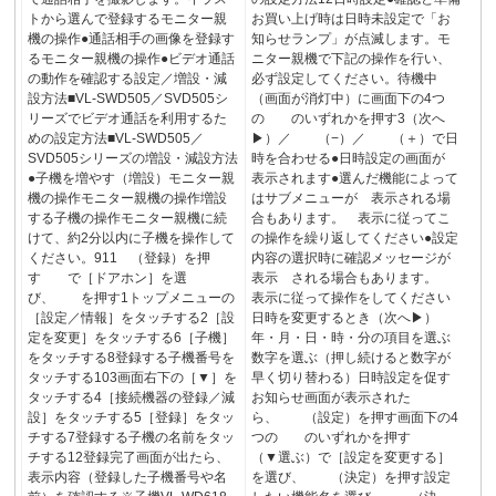
トから選んで登録するモニター親
お買い上げ時は日時未設定で「お
機の操作●通話相手の画像を登録す
知らせランプ」が点滅します。モ
るモニター親機の操作●ビデオ通話
ニター親機で下記の操作を行い、
の動作を確認する設定／増設・減
必ず設定してください。待機中
設方法■VL-SWD505／SVD505シ
（画面が消灯中）に画面下の4つ
リーズでビデオ通話を利用するた
の のいずれかを押す3（次へ
めの設定方法■VL-SWD505／
▶）／ （−）／ （＋）で日
SVD505シリーズの増設・減設方法
時を合わせる●日時設定の画面が
●子機を増やす（増設）モニター親
表示されます●選んだ機能によって
機の操作モニター親機の操作増設
はサブメニューが 表示される場
する子機の操作モニター親機に続
合もあります。 表示に従ってこ
けて、約2分以内に子機を操作して
の操作を繰り返してください●設定
ください。911 （登録）を押
内容の選択時に確認メッセージが
す で［ドアホン］を選
表示 される場合もあります。
び、 を押す1トップメニューの
表示に従って操作をしてください
［設定／情報］をタッチする2［設
日時を変更するとき（次へ▶）
定を変更］をタッチする6［子機］
年・月・日・時・分の項目を選ぶ
をタッチする8登録する子機番号を
数字を選ぶ（押し続けると数字が
タッチする103画面右下の［▼］を
早く切り替わる）日時設定を促す
タッチする4［接続機器の登録／減
お知らせ画面が表示された
設］をタッチする5［登録］をタッ
ら、 （設定）を押す画面下の4
チする7登録する子機の名前をタッ
つの のいずれかを押す
チする12登録完了画面が出たら、
（▼選ぶ）で［設定を変更する］
表示内容（登録した子機番号や名
を選び、 （決定）を押す設定