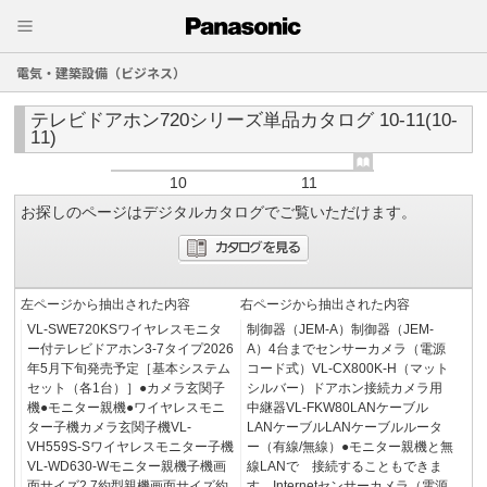
電気・建築設備（ビジネス）
テレビドアホン720シリーズ単品カタログ 10-11(10-
11)
10
11
お探しのページはデジタルカタログでご覧いただけます。
左ページから抽出された内容
右ページから抽出された内容
VL-SWE720KSワイヤレスモニタ
制御器（JEM-A）制御器（JEM-
ー付テレビドアホン3-7タイプ2026
A）4台までセンサーカメラ（電源
年5月下旬発売予定［基本システム
コード式）VL-CX800K-H（マット
セット（各1台）］●カメラ玄関子
シルバー）ドアホン接続カメラ用
機●モニター親機●ワイヤレスモニ
中継器VL-FKW80LANケーブル
ター子機カメラ玄関子機VL-
LANケーブルLANケーブルルータ
VH559S-Sワイヤレスモニター子機
ー（有線/無線）●モニター親機と無
VL-WD630-Wモニター親機子機画
線LANで 接続することもできま
面サイズ2.7約型親機画面サイズ約
す。Internetセンサーカメラ（電源