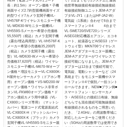
NEW（電源コード式※1コード
で）2台までもう1システムと連携
長：約1.5m）オープン価格＊子機
他世帯無線接続有線接続無線接続
画面サイズ2.7約型親機画面サイズ
有線接続制御ユニットJEM-Aアダ
約型ワイド7カメラ玄関子機VL-
プタVL-JY1（またはHF-JA2-W）
VH576F-Kワイヤレスモニター子機
電気錠（1系統）合わせて6台まで
VL-WD630-Wモニター親機VL-
スマートフォン※4 4台まで
VH559S-Sメーカー希望小売価格
VL-SWE720/SVE720シリーズ
55,550円（税込）カメラ玄関子機
AiSEG3対応機器エアコン、エコキ
（露出/埋込両用型）VL-VH576F-K
ュート、給湯器などAiSEG3（ゲー
メーカー希望小売価格35,200円
トウェイ型）MKN706ワイヤレス
（税込）カメラ玄関子機（露出
JEM-Aアダプターモニター親機に
型）VL-WD630-Wメーカー希望小
JEM-Aアダプターがワイヤレスで
売価格37,620円（税込）ワイヤレ
接続可能になりました。JEM-Aア
スモニター子機VL-M670-Wオープ
ダプターは12台まで接続可能で、
ン価格＊増設モニターVL-CX800K-
電気錠、電動シャッターなど（24
H屋外センサーカメラ（ドアホン専
系統まで）をモニター親機やスマ
用）オープン価格＊VS-WD200-W
ートフォン※4で個別／一括コント
オープン価格＊ワイヤレス非常ボ
ロールできます。NEW■プラン例■
タンVL-FKW80オープン価格＊ド
スマートフォン・センサーカメ
アホン接続カメラ用中継器（VL-
ラ・AiSEG3との接続11有線、無線
CX800シリーズ専用）（マットシ
どちらでも混在接続可能無線接続
ルバー）電源コード式電源直結式
有線接続されるものをご用意いた
VL-CX800X-H（マットシルバー）
だき、「2.4GHz」の周波数帯域に
VL-CX800X-K（ブラック）カメラ
対応したルーターをご使用くださ
玄関子機VL-VH559S-Sモニター親
い（5GHzの周波数帯では使用でき