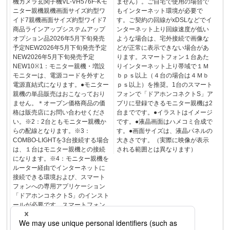
機カメラ玄関子機VL-VH576F-Kモ
ません）。ご自宅で使用の場合で
ニター親機親機画面サイズ約型ワ
もインターネット環境が必要で
イド7親機画面サイズ約型ワイド7
す。ご契約の回線がxDSLなどでイ
商品ラインアップシステムアップ
ンターネット上り回線速度が低い
オプション品2026年5月下旬発売
ような場合は、宅外接続で画像な
予定NEW2026年5月下旬発売予定
どが正常に表示できない場合があ
NEW2026年5月下旬発売予定
ります。スマートフォン１台あた
NEW10※1：モニター親機・増設
りインターネット上り帯域で１Ｍ
モニターは、電源コードを外すと
ｂｐｓ以上（４台の場合は４Ｍｂ
電源直結式になります。●モニター
ｐｓ以上）を推奨。1台のスマート
親機の単品販売はおこなっており
フォンで「ドアホンコネクトS」ア
ません。＊オープン価格商品の価
プリに登録できるモニター親機は2
格は販売店にお問い合わせくださ
台までです。●イラストはイメージ
い。※2：2台ともモニター親機か
です。●液晶画面はハメコミ合成で
らの配線となります。※3：
す。●画面サイズは、液晶パネルの
COMBO-LIGHTを3台接続する場合
大きさです。（実際に映像が表示
は、１台はモニター親機との接続
される範囲とは異なります）
になります。※4：モニター親機を
ルーター経由でインターネットに
接続できる環境および、スマート
フォンへの専用アプリケーション
「ドアホンコネクトS」のインスト
ールが必要です。スマートフォン
を連携させるには、インターネッ
トに接続したルーター（別売品：