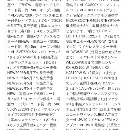
型ワイド7NEW（電源コード式※1
直結式）VL-CX800X-H（マットシ
コード長：約1.5m）オープン価格
ルバー）VL-CX800X-K（ブラッ
＊VL-SWE720KFワイヤレスモニタ
ク）宅配ボックスドアホン連携専
ー付テレビドアホン3-7タイプ2026
用COMBOCTNR4026RTB●玄関子
年5月下旬発売予定［基本システム
機接続最大2台、親機接続最大1台
セット（各1台）］●カメラ玄関子
となります。3台までCOMBO-
機●モニター親機●ワイヤレスモニ
LIGHTCTNK60□□シリーズ2台まで
ター子機NEW（電源コード式※1
増設モニターVL-M670-W（2台ま
コード長：約1.5m）オープン価格
で※2）ワイヤレスモニター子機
＊VL-SVE720KSテレビドアホン3-
VL-WD630-W（付属と合わせて6台
7タイプ2026年5月下旬発売予定
まで）ワイヤレス非常ボタンVS-
［基本システムセット（各1台）］
WD200-W6台まで開閉センサー
●カメラ玄関子機●モニター親機
KX-HJS100-W（1個入）KX-
NEW2026年5月下旬発売予定
HJS100W-W（2個入）（または
NEW2026年5月下旬発売予定
ECID30A）KX-HJS100-W20台ま
NEW2026年5月下旬発売予定
でカメラ玄関子機VL-VH559S-
NEW2026年5月下旬発売予定
S（またはVL-VH576F-K）最大3台
NEW（電源コード式※1コード
まで接続可能ワイヤレスアダプタ
長：約1.5m）オープン価格＊（電
ー機能搭載の電話機またはファク
源コード式※1コード長：約1.5m）
ス1台中継アンテナKX-FKD3（シス
VL-SVE720KFテレビドアホン3-7
テム全体で2台まで）12台まで制御
タイプ2026年5月下旬発売予定
ユニットワイヤレスJEM-Aアダプ
［基本システムセット（各1台）］
ターVL-JW10ワイヤレスJEM-Aア
●カメラ玄関子機●モニター親機
ダプターVL-JW10電気錠（2系統ま