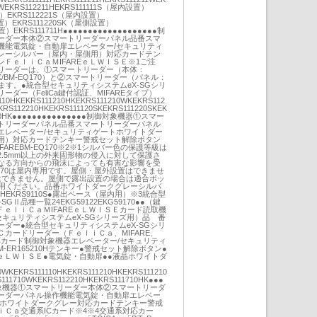
11WEKRS112211HEKRS111111S（屋内設置）
置）EKRS112221S（屋内設置）
設置）EKRS111220SK（屋側設置）
）EKRS111711H●●●●●●●●●●●●●●●●●●●制
ーダー本体②スマートリーダーパネル品番スマ
機能電気錠・自動扉エレベーター/セキュリティ
レーシルバー（屋内・屋側用）対応カードテン
ＦｅｌｉＣａＭIFAREｅＬＷＩＳＥ※1ご注
リーダーは、①スマートリーダー（本体：
2110K/BM-EQ170）と②スマートリーダー（パネル：
なります。●統合型セキュリティシステムeX-SGシリ
ダー（FeliCa鍵付認証、MIFAREタイプ）
110HKEKRS111210HKEKRS111210WKEKRS112
RS112210HKEKRS111120SKEKRS111220SKEK
1710HK●●●●●●●●●●●●●●●制御対象機器①スマー
トリーダーパネル品番スマートリーダーパネル
エレベーター/セキュリティゲートホワイトダー
用）対応カードテンキー警戒セット解除ボタン
AREBM-EQ170※2※1シルバー色の保護等級は
直径2.5mm以上の外来固形物の侵入に対して保護さ
なる方向からの飛沫によっても有害な影響を受
Q170は屋内専用です。屋側・屋外設置はできませ
はできません。屋側で露出設置の場合は適合ボッ
ご使用ください。品番ホワイトダークグレーシルバ
110HEKRS9110S●露出ベース（屋内用）※3統合型
GⅡ品種一覧24EKG59122EKG59170●●（鍵
ＦｅｌｉＣａＭIFAREｅＬＷＩＳＥカード読取機
キュリティシステムeX-SGシリーズ用）品 番
ーダー●統合型セキュリティシステムeX-SGシリ
カードリーダー（ＦｅｌｉＣａ、MIFARE、
対応カード制御対象機器エレベーター/セキュリティ
WBM-ER165210Hテンキー●警戒セット解除ボタン●
E●ｅＬＷＩＳＥ●電気錠・自動扉●●液晶ホワイトダ
0WKEKRS111110HKEKRS111210HKEKRS111210
111710WKEKRS112210HKEKRS111710HK●●●
制御対象機器①スマートリーダー本体②スマートリーダ
ーダーパネル操作機能電気錠・自動扉エレベー
トホワイトダークグレー対応カードテンキー警戒
Ｃａ交通系ICカード※4※4交通系対応カー