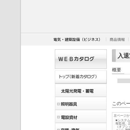
こ
こ
か
ら
本
文
で
す
電気・建築設備（ビジネス）
商品情報
。
入退
概要
このペー
左ページか
■システ
報監視、
（オプシ
ョン）施