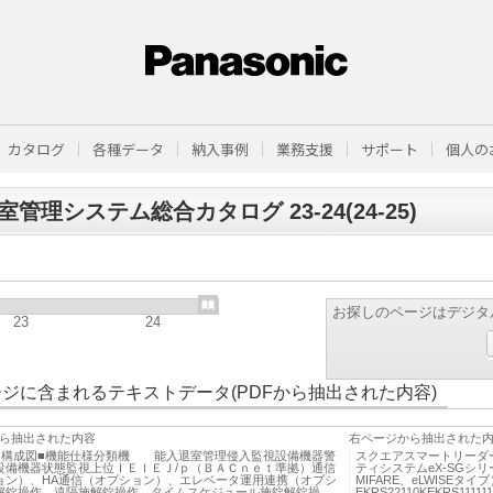
カタログ
各種データ
納入事例
業務支援
サポート
個人の
室管理システム総合カタログ 23-24(24-25)
お探しのページはデジタ
23
24
ジに含まれるテキストデータ(PDFから抽出された内容)
ら抽出された内容
右ページから抽出された
ム構成図■機能仕様分類機 能入退室管理侵入監視設備機器警
スクエアスマートリーダ
設備機器状態監視上位ＩＥＩＥＪ/ｐ（ＢＡＣｎｅｔ準拠）通信
ティシステムeX-SGシリ
ョン）、HA通信（オプション）、エレベータ運用連携（オプシ
MIFARE、eLWISEタイ
解錠操作、遠隔施解錠操作、タイムスケジュール施錠解錠操
EKRS22110KEKRS11111