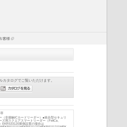
お客様
ルカタログでご覧いただけます。
内容
ー（非接触ICカードリーダー）●統合型セキュリ
ーズ用スクエアスマートリーダー（FeliCa、
プ）EKRS33120屋側設置の場合は
1WEKRS111111HEKRS111211HEKRS111211WEK