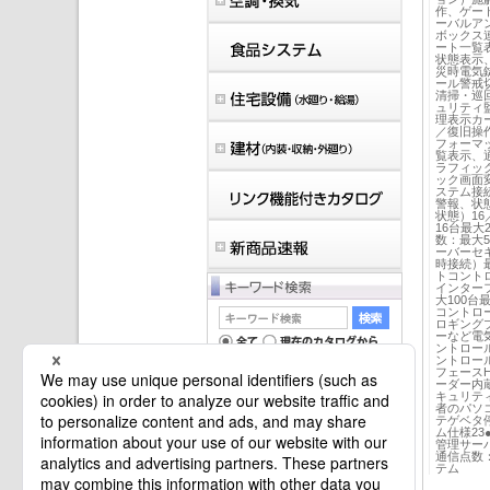
作、ゲー
ーバルア
ボックス
ート一覧
状態表示
災時電気
ール警戒
清掃・巡
ュリティ
理表示カ
／復旧操
フォーマ
覧表示、
ラフィッ
ック画面
ステム接続
警報、状態
状態）16
16台最
数：最大
ーバーセ
時接続）
トコントロ
インター
大100台
コントロ
ロギング
ーなど電
ントロー
ントロー
フェース
ーダー内
キュリティ
者のパソ
テゲベタ
マイバインダーは空です。
ム仕様2
管理サー
通信点数
テム