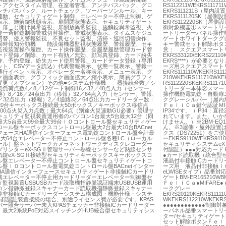
トアクセスタイム管理、在室者管理、アンチパスバック、グロ
RS112211WEKRS1117
ンチパスバック、ルートチェック、ツーパーソンルール、キー
EKRS111211S（屋内設
連動、セキュリティゲート制御、エレベーター不停止制御、ゲ
EKRS111120SK（屋側
表示、施解錠状態表示、扉開閉状態表示、セキュリティゲート
EKRS112220SK（屋側設置
、扉こじ開け異常監視、扉開放異常監視、施解錠異常監視、火
御対象機器①スマートリ
錠一斉解錠制御警戒切替操作、警戒状態表示、タイムスケジュ
ートリーダーパネル操作
切替、侵入警報監視、不良セット監視、清掃・巡回切替操作、
ゲートホワイトダークグ
回時報知分類機 能設備機器監視状態履歴、警報履歴、セキ
キー警戒セット解除ボタン
監視装置操作履歴、カード操作履歴、全履歴履歴管理カード管
意： スクエアスマート
ード登録／削除、カード有効／無効、顔写真登録、カード紛失
EKRS33120/EKRS2
作、予約登録、紛失カード使用警報、カードデータ登録（専用
EKRS****）が必要と
ット、CSVデータ読込）代表警報表示、状態一覧表示、警報一
ーズ用スクエアスマートリー
通行イベント表示、オペレーター名称表示、メニュー表示、グ
EKRS111110WKEKRS111
ク画面表示、グラフィック画面拡大／縮小表示、簡易グラフィ
210WKEKRS111710WKEK
変更（オプション）その他■システム仕様機 器接続台数／シ
RS112220SKEKRS11
負荷点数4／8／12ゲート制御16／32／48点入力（センサー、
トリーダー本体②スマー
）8／16／24点出力（移報）32／64点入力（センサー、警報、
操作機能電気錠・自動扉
／32点出力（移報）2／4通路32／64点出力カードリーダー数：
クグレーシルバー（屋内
大20台キーボックス接続最大50ボックス／キーボックス移信点
ＦｅｌｉＣａ鍵付認証ＭIF
500点火災入力点数：最大64点（別途火災連動GU必要）管理サ
IP34です。（IP34：
キュリティ監視装置運用者のパソコン1台最大5台最大12台（同
れています。また、いか
最大5台最大99台最大99台ＩＯコントロール盤セキュリティゲー
けません。）※2BM-E
ール盤キーボックスコントロール盤最大2台最大10台BACnet
ん。※3屋側・屋外設置
フェースHA通信インターフェース電気錠コントロール盤合計最
クス（DS72251）を
最大64台エレベーター不停止コントロール盤各種LC（ローカル
ーEKRS9110WEKRS9
ール）盤ネットワークカメラネットワークディスクレコーダー
セキュリティシステムeX-S
プリンターeX-SGⅡ管理サーバー熱線センサーなど熱線センサ
付認証）●●●対応カード
気錠eX-SGⅡ接続型セキュリティキーボックスキーボックスコ
●カード読取機（統合型セ
ル盤エレベーター不停止コントロール盤セキュリティゲートコ
液晶付非接触ICカードリ
ル盤ＩＯコントロール盤電気錠コントロール盤BACnetインター
ーズ用 液晶付非接触ＩＣ
HA通信インターフェースセキュリティゲート非接触ICカードリ
eLWISEタイプ）品番
蔵エレベーター不停止用カードリーダーエレベーター制御盤セ
ゲートBM-ER165210
監視装置USBUSBカード読取機指静脈認証端末USBUSB運用
ＦｅｌｉＣａ●MIFAR
コン指静脈登録スキャナーカード読取機指静脈登録スキャナー
ークグレー
停非接触ICカードリーダーシステム構成図・機能仕様・システ
EKRS20120KEKRS11111
3●顔認証装置接続の場合、別途ライセンス費が必要です。KPAS
WKEKRS112210WKEKRS
バー照合サーバー未入KPASチェッカー非接触ICカードリーダー
●●●●●●●●●●●●
：最大2系統PoE対応スイッチングHUB統合型セキュリティシス
ーパネル品番スマートリ
ター/セキュリティゲー
セット解除ボタンＦｅｌｉ