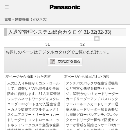
電気・建築設備（ビジネス）
入退室管理システム総合カタログ 31-32(32-33)
31
32
お探しのページはデジタルカタログでご覧いただけます。
左ページから抽出された内容
右ページから抽出された内容
人の出入りを細かくコントロール
アンチパスバックや在室管理機能
して、盗難などの犯罪抑止や事故
など豊富な機能を標準パッケー
防止に貢献します。31入退室管理
ジ。32開かない！カードリーダー
システムネットワークディスクレ
カードリーダーアンチパスバック
コーダー32ゲートまで入退室管理
サーバールームカードリーダー退
＋カメラ監視でダブルチェック！
室入室カードリーダー戻る必要な
スクエアスマートリーダー（カー
し扉扉グローバルアンチパスバッ
ドリーダー）コントロールユニッ
クカードリーダー操作で防犯セン
トネットワークカメラ金品や企業
サーが警戒を開始センサーONカー