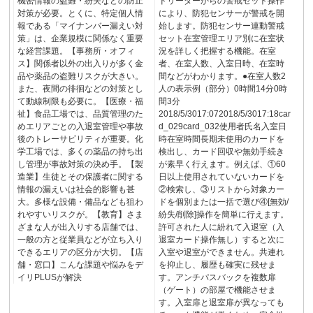
機密情報の盗難・紛失などの防止
ドリーダーからの警戒セット操作
対策が必要。とくに、特定個人情
により、防犯センサーが警戒を開
報である「マイナンバー漏えい対
始します。防犯センサー連動警戒
策」は、企業規模に関係なく重要
セット在室管理エリア別に在室状
な経営課題。【事務所・オフィ
況を詳しく把握する機能。在室
ス】関係者以外の出入りが多く金
者、在室人数、入室日時、在室時
品や薬品の盗難リスクが大きい。
間などがわかります。●在室人数2
また、夜間の徘徊などの対策とし
人の表示例（部分）0時間14分0時
て動線制限も必要に。【医療・福
間3分
祉】食品工場では、品質管理のた
2018/5/3017:072018/5/3017:18car
めエリアごとの入退室管理や事故
d_029card_032使用者氏名入室日
後のトレーサビリティが重要。化
時在室時間長期未使用のカードを
学工場では、多くの薬品の持ち出
検出し、カード回収や無効手続き
し管理が事故対策の決め手。【製
が素早く行えます。例えば、①60
造業】生徒とその保護者に関する
日以上使用されていないカードを
情報の漏えいは社会的影響も甚
②検索し、③リストから対象カー
大。多様な設備・備品なども狙わ
ドを個別または一括で選び④[無効/
れやすいリスクが。【教育】さま
紛失/削除]操作を簡単に行えます。
ざまな人が出入りする店舗では、
許可された人に紛れて入退室（入
一般の方と従業員などが立ち入り
退室カード操作無し）すると次に
できるエリアの区分が大切。【店
入室や退室ができません。共連れ
舗・窓口】こんな課題や悩みをデ
を抑止し、履歴も確実に残せま
イリPLUSが解決
す。アンチパスバックを複数扉
（ゲート）の部屋で機能させま
す。入室扉と退室扉が異なっても