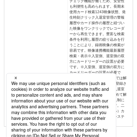
チェック機能が働くため、安全性
も利便性も高められます。長期未
使用カード検索1243映像状態、発
生時刻クリック入退室管理の警報
履歴やカード操作の履歴と紐づい
た映像をワンクリックでレコーダ
ーから再生できます。豊富な検索
条件を利用し履歴の絞り込みを行
うことにより、録画映像の検索が
容易です。映像連携機能最新履歴
検索・表示※入室側、退室側の双
方にカードリーダーの設置が必要
です。※入室側、退室側の双方に
カードリーダーの設置が必要で
す。開かない！解 錠！1人では解
錠不可2名照合で解錠たとえ登録さ
れている人でも、１人では入退室
できない機能。2名照合で初めて解
錠できるため、心理的なけん制に
よる犯罪抑止が期待できます。二
人認証（ツーパーソンルール）カ
ード登録・検索入退室管理システ
ムデイリPLUS