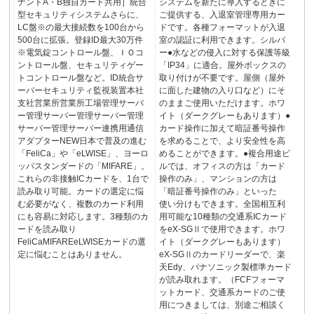
ナントA・B独自カード共用］統合
システムを新たに導入するときに
型セキュリティシステムさらに、
ご提供する、入退室管理専用カー
LC盤※の最大接続数を100台から
ドです。各種フォーマットが入退
500台に拡張。登録ID最大30万件
室の認証に利用できます。シルバ
※電気錠コントロール盤、ＩＯコ
ー●水などの侵入に対する保護等級
ントロール盤、セキュリティゲー
「IP34」に適合。屋外ボックスの
トコントロール盤など。ID統合サ
取り付けが不要です。屋側（屋外
ーバーセキュリティ監視装置本社
に面した建物の入り口など）にそ
支社営業所営業所工場管理サーバ
のままご使用いただけます。ホワ
ー管理サーバー管理サーバー管理
イト（ダークグレーもあります）●
サーバー管理サーバー連携用通信
カード操作に加えて暗証番号操作
アダプターNEW日本で普及の進む
を求めることで、より安全性を高
「FeliCa」や「eLWISE」、ヨーロ
めることができます。●複合用途ビ
ッパスタンダードの「MIFARE」。
ルでは、オフィスの方は「カード
これらの非接触ICカードを、1台で
操作のみ」、マンションの方は
読み取り可能。カードの選定に悩
「暗証番号操作のみ」といった
む必要がなく、複数のカード利用
使い分けもできます。全国相互利
にも容易に対応します。3種類のカ
用可能な10種類の交通系ICカード
ードを読み取り
をeX-SGⅡで使用できます。ホワ
FeliCaMIFAREeLWISEカードの選
イト（ダークグレーもあります）
定に悩むことはありません。
eX-SGⅡのカードリーダーで、楽
天Edy、パナソニック製標準カード
が読み取れます。（FCFフォーマ
ットカード、交通系カードのご使
用につきましては、別途ご相談く