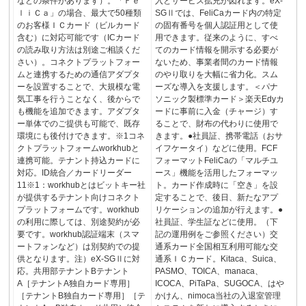
などの条件があります）。「Ｆｅ
入とサービス拡充が図れます。eX-
ｌｉＣａ」の場合、最大で50種類
SGⅡでは、FeliCaカード内の特定
のお客様ＩＣカード（ビルカード
の固有番号を個人認証用として使
含む）に対応可能です（ICカード
用できます。従来のように、すべ
の読み取り方法は別途ご相談くだ
てのカード情報を開示する必要が
さい）。コネクトプラットフォー
ないため、事業者間のカード情報
ムと連携するための通信アダプタ
のやり取りを大幅に省力化。スム
ーを設置することで、大規模な電
ーズな導入を支援します。＜パナ
気工事を行うことなく、後からで
ソニック製標準カード＞楽天Edyカ
も機能を追加できます。アダプタ
ードに事前に入金（チャージ）す
ー単体でのご提供も可能で、既存
ることで、財布の代わりに使用で
環境にも後付けできます。※1コネ
きます。●社員証、携帯電話（おサ
クトプラットフォームworkhubと
イフケータイ）などに使用。FCF
連携可能。テナント持込カードに
フォーマットFeliCaの「マルチユ
対応。ID統合／カードリーダー
ース」機能を活用したフォーマッ
11※1：workhubとはビットキー社
ト。カード作成時に「空き」を設
が提供するテナント向けコネクト
定することで、後日、新たなアプ
プラットフォームです。workhub
リケーションの追加が行えます。●
の利用に際しては、別途契約が必
社員証、学生証などに使用。（下
要です。workhub認証端末（スマ
記の運用例をご参照ください）交
ートフォンなど）は別契約での提
通系カード全国相互利用可能な交
供となります。注）eX-SGⅡに対
通系ＩＣカード。Kitaca、Suica、
応。共用部テナントBテナント
PASMO、TOICA、manaca、
A［テナントA独自カード専用］
ICOCA、PiTaPa、SUGOCA、はや
［テナントB独自カード専用］［テ
かけん、nimoca当社の入退室管理