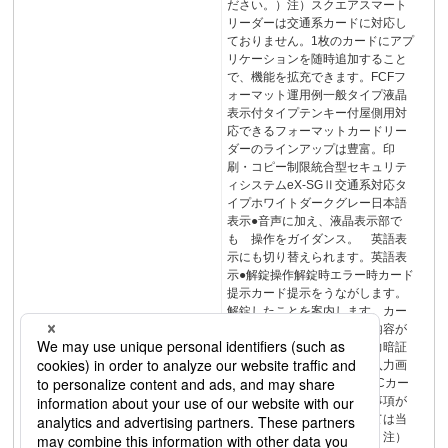
ださい。）注）スクエアスマート
リーダーは交通系カードに対応し
ておりません。1枚のカードにアプ
リケーションを随時追加すること
で、機能を拡充できます。FCFフ
ォーマット運用例一般タイプ液晶
表示付タイプテンキー付屋側用対
応できるフォーマットカードリー
ダーのラインアップは豊富。印
刷・コピー制限統合型セキュリテ
ィシステムeX-SGⅡ交通系対応タ
イプホワイトダークグレー日本語
表示●音声に加え、液晶表示部で
も 操作をガイダンス。 英語表
示にも切り替えられます。英語表
示●解錠操作解錠時エラー時カード
提示カード提示をうながします。
解錠したことを案内します。カー
ド認証エラーや警報の詳細内容が
表示されます。暗証番号入力暗証
番号入力が必要な場合は、入力画
面に変わります。12交通系ICカー
ドリーダーの商流には制約事項が
あります。詳細につきましては当
社営業までご相談ください。注）