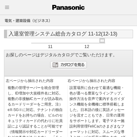
電気・建築設備（ビジネス）
入退室管理システム総合カタログ 11-12(12-13)
11
12
お探しのページはデジタルカタログでご覧いただけます。
左ページから抽出された内容
右ページから抽出された内容
複数の管理サーバーを統合管理
設置場所に合わせて最適な機能・
し、ID増加や大規模件名に対応。
色が選べる豊富なラインアップ。
複数の非接触ICカードが読み取れ
操作方法を音声で案内するガイダ
るカードリーダーをご用意。注）
ンス機能を全機種に標準搭載しま
eX-SGⅡに対応。テナントの独自
した。日本語の後に英語メッセー
カードをお持ちの場合、ビルのセ
ジを流すこともでき、日常の運用
キュリティカードの代わりに社員
をサポートします。電子マネー施
証により認証することが可能です
設利用管理FeliCaのさまざまなフ
（情報開示や対応カードリーダー
ォーマットに対応。スムーズな導